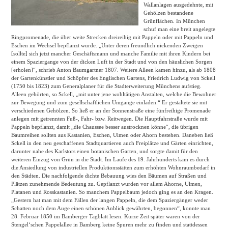
Wallanlagen ausgedehnte, mit
Gehölzen bestandene
Grünflächen. In München
schuf man eine breit angelegte
Ringpromenade, die über weite Strecken dreireihig mit Pappeln oder mit Pappeln und
Eschen im Wechsel bepflanzt wurde. „Unter deren freundlich nickenden Zweigen
[sollte] sich jetzt mancher Geschäftsmann und manche Familie mit ihren Kindern bei
einem Spaziergange von der dicken Luft in der Stadt und von den häuslichen Sorgen
[erholen]“, schrieb Anton Baumgartner 1807. Weitere Alleen kamen hinzu, als ab 1808
der Gartenkünstler und Schöpfer des Englischen Gartens, Friedrich Ludwig von Sckell
(1750 bis 1823) zum Generalplaner für die Stadterweiterung Münchens aufstieg.
Alleen gehörten, so Sckell, „mit unter jene wohltätigen Anstalten, welche die Bewohner
zur Bewegung und zum gesellschaftlichen Umgange einladen.“ Er gestaltete sie mit
verschiedenen Gehölzen. So ließ er an der Sonnenstraße eine fünfreihige Promenade
anlegen mit getrennten Fuß-, Fahr- bzw. Reitwegen. Die Hauptfahrstraße wurde mit
Pappeln bepflanzt, damit „die Chaussee besser austrocknen könne“, die übrigen
Baumreihen sollten aus Kastanien, Eschen, Ulmen oder Ahorn bestehen. Daneben ließ
Sckell in den neu geschaffenen Stadtquartieren auch Freiplätze und Gärten einrichten,
darunter nahe des Karlstors einen botanischen Garten, und sorgte damit für den
weiteren Einzug von Grün in die Stadt. Im Laufe des 19. Jahrhunderts kam es durch
die Ansiedlung von industriellen Produktionsstätten zum erhöhten Wohnraumbedarf in
den Städten. Die nachfolgende dichte Bebauung wies den Bäumen auf Straßen und
Plätzen zunehmende Bedeutung zu. Gepflanzt wurden vor allem Ahorne, Ulmen,
Platanen und Rosskastanien. So manchem Pappelbaum jedoch ging es an den Kragen.
„Gestern hat man mit dem Fällen der langen Pappeln, die dem Spaziergänger weder
Schatten noch dem Auge einen schönen Anblick gewährten, begonnen“, konnte man
28. Februar 1850 im Bamberger Tagblatt lesen. Kurze Zeit später waren von der
Stengel‘schen Pappelallee in Bamberg keine Spuren mehr zu finden und stattdessen