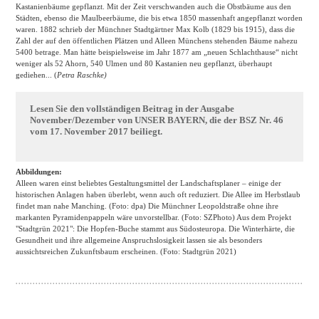
Kastanienbäume gepflanzt. Mit der Zeit verschwanden auch die Obstbäume aus den
Städten, ebenso die Maulbeerbäume, die bis etwa 1850 massenhaft angepflanzt worden
waren. 1882 schrieb der Münchner Stadtgärtner Max Kolb (1829 bis 1915), dass die
Zahl der auf den öffentlichen Plätzen und Alleen Münchens stehenden Bäume nahezu
5400 betrage. Man hätte beispielsweise im Jahr 1877 am „neuen Schlachthause“ nicht
weniger als 52 Ahorn, 540 Ulmen und 80 Kastanien neu gepflanzt, überhaupt
gediehen... (
Petra Raschke)
Lesen Sie den vollständigen Beitrag in der Ausgabe
November/Dezember von UNSER BAYERN, die der BSZ Nr. 46
vom 17. November 2017 beiliegt.
Abbildungen:
Alleen waren einst beliebtes Gestaltungsmittel der Landschaftsplaner – einige der
historischen Anlagen haben überlebt, wenn auch oft reduziert. Die Allee im Herbstlaub
findet man nahe Manching. (Foto: dpa) Die Münchner Leopoldstraße ohne ihre
markanten Pyramidenpappeln wäre unvorstellbar. (Foto: SZPhoto) Aus dem Projekt
"Stadtgrün 2021": Die Hopfen-Buche stammt aus Südosteuropa. Die Winterhärte, die
Gesundheit und ihre allgemeine Anspruchslosigkeit lassen sie als besonders
aussichtsreichen Zukunftsbaum erscheinen. (Foto: Stadtgrün 2021)