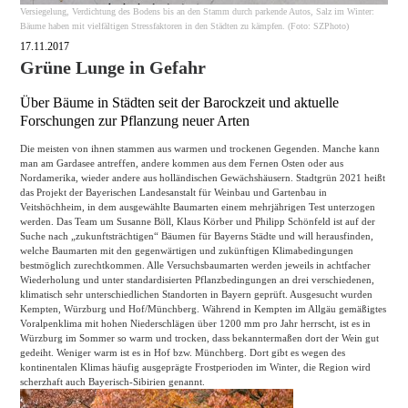
Versiegelung, Verdichtung des Bodens bis an den Stamm durch parkende Autos, Salz im Winter:
Bäume haben mit vielfältigen Stressfaktoren in den Städten zu kämpfen. (Foto: SZPhoto)
17.11.2017
Grüne Lunge in Gefahr
Über Bäume in Städten seit der Barockzeit und aktuelle
Forschungen zur Pflanzung neuer Arten
Die meisten von ihnen stammen aus warmen und trockenen Gegenden. Manche kann
man am Gardasee antreffen, andere kommen aus dem Fernen Osten oder aus
Nordamerika, wieder andere aus holländischen Gewächshäusern. Stadtgrün 2021 heißt
das Projekt der Bayerischen Landesanstalt für Weinbau und Gartenbau in
Veitshöchheim, in dem ausgewählte Baumarten einem mehrjährigen Test unterzogen
werden. Das Team um Susanne Böll, Klaus Körber und Philipp Schönfeld ist auf der
Suche nach „zukunftsträchtigen“ Bäumen für Bayerns Städte und will herausfinden,
welche Baumarten mit den gegenwärtigen und zukünftigen Klimabedingungen
bestmöglich zurechtkommen. Alle Versuchsbaumarten werden jeweils in achtfacher
Wiederholung und unter standardisierten Pflanzbedingungen an drei verschiedenen,
klimatisch sehr unterschiedlichen Standorten in Bayern geprüft. Ausgesucht wurden
Kempten, Würzburg und Hof/Münchberg. Während in Kempten im Allgäu gemäßigtes
Voralpenklima mit hohen Niederschlägen über 1200 mm pro Jahr herrscht, ist es in
Würzburg im Sommer so warm und trocken, dass bekanntermaßen dort der Wein gut
gedeiht. Weniger warm ist es in Hof bzw. Münchberg. Dort gibt es wegen des
kontinentalen Klimas häufig ausgeprägte Frostperioden im Winter, die Region wird
scherzhaft auch Bayerisch-Sibirien genannt.