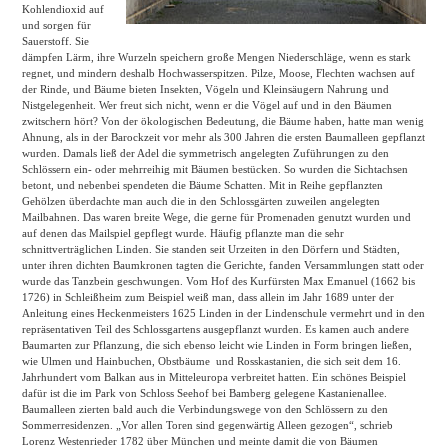
Kohlendioxid auf
und sorgen für
Sauerstoff. Sie
dämpfen Lärm, ihre Wurzeln speichern große Mengen Niederschläge, wenn es stark
regnet, und mindern deshalb Hochwasserspitzen. Pilze, Moose, Flechten wachsen auf
der Rinde, und Bäume bieten Insekten, Vögeln und Kleinsäugern Nahrung und
Nistgelegenheit. Wer freut sich nicht, wenn er die Vögel auf und in den Bäumen
zwitschern hört? Von der ökologischen Bedeutung, die Bäume haben, hatte man wenig
Ahnung, als in der Barockzeit vor mehr als 300 Jahren die ersten Baumalleen gepflanzt
wurden. Damals ließ der Adel die symmetrisch angelegten Zuführungen zu den
Schlössern ein- oder mehrreihig mit Bäumen bestücken. So wurden die Sichtachsen
betont, und nebenbei spendeten die Bäume Schatten. Mit in Reihe gepflanzten
Gehölzen überdachte man auch die in den Schlossgärten zuweilen angelegten
Mailbahnen. Das waren breite Wege, die gerne für Promenaden genutzt wurden und
auf denen das Mailspiel gepflegt wurde. Häufig pflanzte man die sehr
schnittverträglichen Linden. Sie standen seit Urzeiten in den Dörfern und Städten,
unter ihren dichten Baumkronen tagten die Gerichte, fanden Versammlungen statt oder
wurde das Tanzbein geschwungen. Vom Hof des Kurfürsten Max Emanuel (1662 bis
1726) in Schleißheim zum Beispiel weiß man, dass allein im Jahr 1689 unter der
Anleitung eines Heckenmeisters 1625 Linden in der Lindenschule vermehrt und in den
repräsentativen Teil des Schlossgartens ausgepflanzt wurden. Es kamen auch andere
Baumarten zur Pflanzung, die sich ebenso leicht wie Linden in Form bringen ließen,
wie Ulmen und Hainbuchen, Obstbäume und Rosskastanien, die sich seit dem 16.
Jahrhundert vom Balkan aus in Mitteleuropa verbreitet hatten. Ein schönes Beispiel
dafür ist die im Park von Schloss Seehof bei Bamberg gelegene Kastanienallee.
Baumalleen zierten bald auch die Verbindungswege von den Schlössern zu den
Sommerresidenzen. „Vor allen Toren sind gegenwärtig Alleen gezogen“, schrieb
Lorenz Westenrieder 1782 über München und meinte damit die von Bäumen