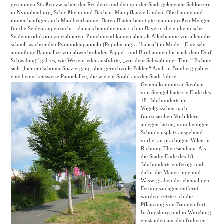
gesäumten Straßen zwischen der Residenz und den vor der Stadt gelegenen Schlössern
in Nymphenburg, Schleißheim und Dachau. Man pflanzte Linden, Obstbäume und
immer häufiger auch Maulbeerbäume. Deren Blätter benötigte man in großen Mengen
für die Seidenraupenzucht – damals bemühte man sich in Bayern, die einheimische
Seidenproduktion zu etablieren. Zunehmend kamen aber als Alleebäume vor allem die
schnell wachsenden Pyramidenpappeln (Populus nigra ‘Italica’) in Mode. „Eine sehr
anmuthige Baumallee von abwechselnden Pappel- und Birnbäumen bis nach dem Dorf
Schwabing“ gab es, wie Westenrieder ausführte, „vor dem Schwabinger Thor.“ Es böte
sich „hier ein schöner Spaziergang über geruchvolle Felder.“ Auch in Bamberg gab es
eine bemerkenswerte Pappelallee, die wie ein Strahl
aus der Stadt führte.
Generalkommissar Stephan
von Stengel hatte sie Ende des
18. Jahrhunderts im
Vogelgässchen nach
französischen Vorbildern
anlegen lassen, vom heutigen
Schönleinsplatz ausgehend
vorbei an prächtigen Villen in
Richtung Theresienhain. Als
die Städte Ende des 18.
Jahrhunderts entfestigt und
dafür die Mauerringe und
Wassergräben der ehemaligen
Festungsanlagen entfernt
wurden, setzte sich die
Pflanzung von Bäumen fort.
In Augsburg und in Würzburg
entstanden aus den früheren