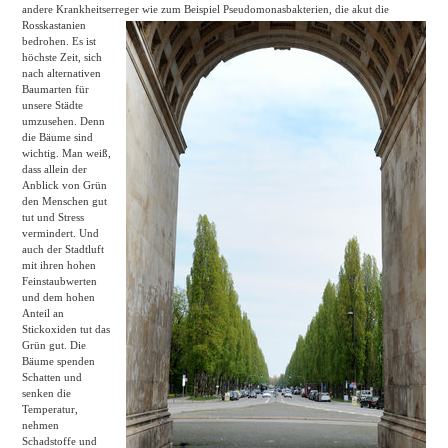
andere Krankheitserreger wie zum Beispiel Pseudomonasbakterien, die akut die
Rosskastanien
bedrohen. Es ist
höchste Zeit, sich
nach alternativen
Baumarten für
unsere Städte
umzusehen. Denn
die Bäume sind
wichtig. Man weiß,
dass allein der
Anblick von Grün
den Menschen gut
tut und Stress
vermindert. Und
auch der Stadtluft
mit ihren hohen
Feinstaubwerten
und dem hohen
Anteil an
Stickoxiden tut das
Grün gut. Die
Bäume spenden
Schatten und
senken die
Temperatur,
nehmen
Schadstoffe und