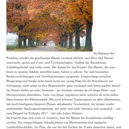
Im Rahmen des
Projektes werden die gepflanzten Bäume zweimal jährlich „auf Herz und Nieren“
untersucht, sprich auf Frost- und Trockenschäden, Vitalität der Baumkrone,
Schädlingsbefall und vieles mehr. Der Anlass für das Projekt: Die Bäume, die man
heute in unseren Städten antreffen kann, haben es schwer. Sie sind besonders
Bodenverdichtungen und Verschmutzungen ausgesetzt. Eingezwängt zwischen
Bürgersteig und Straße steht ihnen meist nur wenig Platz für ihr Wurzelwerk zur
Verfügung, nicht selten ist ihre Baumscheibe ganz versiegelt und Autos parken darauf.
Im Winter leiden sie unter Streusalz – im Sommer müssen sie oft lange Hitze- und
Dürreperioden überstehen. Viele von ihnen vegetieren mehr schlecht als recht dahin.
Dazu kommt der Klimawandel: Mit noch höheren Temperaturen zu allen Jahreszeiten,
mit noch häufigeren längeren Phasen anhaltender Trockenheit, mit immer wieder
auftretenden Starkregenereignissen, mit mehr und mehr Stürmen und zusätzlich – wie
zum Beispiel im Frühjahr 2017 – mit sehr kalten Wintern.
Da braucht man sich nicht zu wundern, dass die Bäume für Krankheiten anfällig
werden. Für eingeschleppte Schadinsekten wie Miniermotten und asiatische
Laubholzbockkäfer, für Pilze, die wie bei den Eschen die Triebe absterben lassen, und