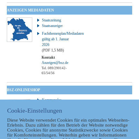
ANZEIGEN MEDIADATEN
Staatszeitung
Staatsanzeiger
Fachthemenplan/Mediadaten
gültig ab 1. Januar
2026
(PDF 1,5 MB)
Kontakt
Anzeigen@bsz.de
Tel. 089/290142-
65/54/56
BSZ-ONLINESHOP
Kommunales
Taschenbuch
Cookie-Einstellungen
GVBl | Einbanddecke
Diese Website verwendet Cookies für ein optimales Webseiten-
Erlebnis. Dazu zählen für den Betrieb der Website notwendige
Cookies, Cookies für anonyme Statistikzwecke sowie Cookies
für Komforteinstellungen. Weiterhin geben wir Informationen