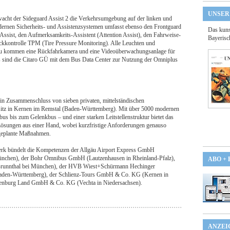
UNSER
wacht der Sideguard Assist 2 die Verkehrsumgebung auf der linken und
dernen Sicherheits- und Assistenzsystemen umfasst ebenso den Frontguard
Das kuns
 Assist, den Aufmerksamkeits‑Assistent (Attention Assist), den Fahrweise-
Bayerisc
ckkontrolle TPM (Tire Pressure Monitoring). Alle Leuchten und
zu kommen eine Rückfahrkamera und eine Videoüberwachungsanlage für
 sind die Citaro GÜ mit dem Bus Data Center zur Nutzung der Omniplus
n Zusammenschluss von sieben privaten, mittelständischen
itz in Kernen im Remstal (Baden-Württemberg). Mit über 5000 modernen
 bis zum Gelenkbus – und einer starken Leitstellenstruktur bietet das
ösungen aus einer Hand, wobei kurzfristige Anforderungen genauso
 geplante Maßnahmen.
erk bündelt die Kompetenzen der Allgäu Airport Express GmbH
nchen), der Bohr Omnibus GmbH (Lautzenhausen in Rheinland-Pfalz),
ABO +
Brunnthal bei München), der HVB Wiest+Schürmann Hechinger
Baden-Württemberg), der Schlienz-Tours GmbH & Co. KG (Kernen in
denburg Land GmbH & Co. KG (Vechta in Niedersachsen).
ANZEI