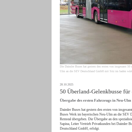
Die Daimler Buses hat gestern den ersten von insgesamt 5
Ulm an die SEV Deutschland GmbH mit Sitz im baden württ
28.10.2025
50 Überland-Gelenkbusse für 
Übergabe des ersten Fahrzeugs in Neu-Ulm
Daimler Buses hat gestern den ersten von insges
Buses Werk im bayerischen Neu-Ulm an die SEV D
Remstal übergeben. Die Übergabe an den spezialisie
Sapina, Leiter Vertrieb Privatkunden bei Daimler 
Deutschland GmbH, erfolgt.