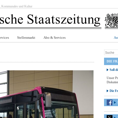
ft, Kommunales und Kultur
rvices
Stellenmarkt
Abo & Services
An
DIE F
Soll d
Unser Pr
Diskutier
Die F