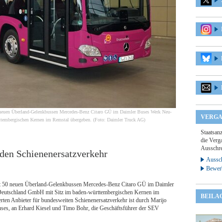
0 neuen Überland-Gelenkbussen Mercedes-Benz Citaro GÜ im Daimler Buses Werk Neu-
VERGA
embergischen Kernen im Remstal übergeben. (Foto: Daimler Truck AG)
Staatsan
die Verga
Ausschre
den Schienenersatzverkehr
Aussch
Bewer
amt 50 neuen Überland-Gelenkbussen Mercedes-Benz Citaro GÜ im Daimler
eutschland GmbH mit Sitz im baden‑württembergischen Kernen im
BEILA
rten Anbieter für bundesweiten Schienenersatzverkehr ist durch Marijo
Buses, an Erhard Kiesel und Timo Bohr, die Geschäftsführer der SEV