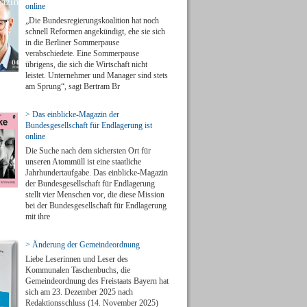
online
„Die Bundesregierungskoalition hat noch
schnell Reformen angekündigt, ehe sie sich
in die Berliner Sommerpause
verabschiedete. Eine Sommerpause
übrigens, die sich die Wirtschaft nicht
leistet. Unternehmer und Manager sind stets
am Sprung“, sagt Bertram Br
> Das einblicke-Magazin der
Bundesgesellschaft für Endlagerung ist
online
Die Suche nach dem sichersten Ort für
unseren Atommüll ist eine staatliche
Jahrhundertaufgabe. Das einblicke-Magazin
der Bundesgesellschaft für Endlagerung
stellt vier Menschen vor, die diese Mission
bei der Bundesgesellschaft für Endlagerung
mit ihre
> Änderung der Gemeindeordnung
Liebe Leserinnen und Leser des
Kommunalen Taschenbuchs, die
Gemeindeordnung des Freistaats Bayern hat
sich am 23. Dezember 2025 nach
Redaktionsschluss (14. November 2025)