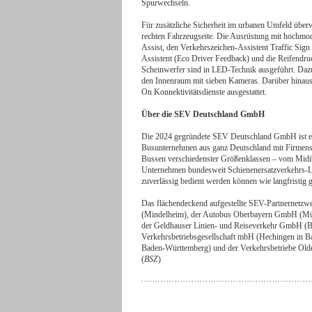
Spurwechseln.
Für zusätzliche Sicherheit im urbanen Umfeld über
rechten Fahrzeugseite. Die Ausrüstung mit hochmo
Assist, den Verkehrszeichen-Assistent Traffic Sign
Assistent (Eco Driver Feedback) und die Reifendru
Scheinwerfer sind in LED-Technik ausgeführt. Da
den Innenraum mit sieben Kameras. Darüber hinaus
On Konnektivitätsdienste ausgestattet.
Über die SEV Deutschland GmbH
Die 2024 gegründete SEV Deutschland GmbH ist ei
Busunternehmen aus ganz Deutschland mit Firmens
Bussen verschiedenster Größenklassen – vom Midibus
Unternehmen bundesweit Schienenersatzverkehrs-L
zuverlässig bedient werden können wie langfristig
Das flächendeckend aufgestellte SEV-Partnernetzw
(Mindelheim), der Autobus Oberbayern GmbH (Mü
der Geldhauser Linien- und Reiseverkehr GmbH (
Verkehrsbetriebsgesellschaft mbH (Hechingen in 
Baden-Württemberg) und der Verkehrsbetriebe Ol
(
BSZ
)