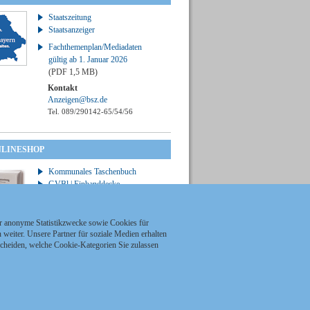
Staatszeitung
Staatsanzeiger
Fachthemenplan/Mediadaten
gültig ab 1. Januar 2026
(PDF 1,5 MB)
Kontakt
Anzeigen@bsz.de
Tel. 089/290142-65/54/56
NLINESHOP
Kommunales Taschenbuch
GVBl | Einbanddecke
ür anonyme Statistikzwecke sowie Cookies für
weiter. Unsere Partner für soziale Medien erhalten
scheiden, welche Cookie-Kategorien Sie zulassen