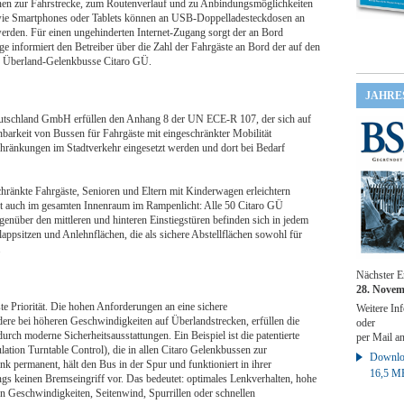
onen zur Fahrstrecke, zum Routenverlauf und zu Anbindungsmöglichkeiten
e wie Smartphones oder Tablets können an USB‑Doppelladesteckdosen an
werden. Für einen ungehinderten Internet-Zugang sorgt der an Bord
informiert den Betreiber über die Zahl der Fahrgäste an Bord der auf den
en Überland-Gelenkbusse Citaro GÜ.
JAHRE
tschland GmbH erfüllen den Anhang 8 der UN ECE-R 107, der sich auf
barkeit von Bussen für Fahrgäste mit eingeschränkter Mobilität
hränkungen im Stadtverkehr eingesetzt werden und dort bei Bedarf
schränkte Fahrgäste, Senioren und Eltern mit Kinderwagen erleichtern
teht auch im gesamten Innenraum im Rampenlicht: Alle 50 Citaro GÜ
genüber den mittleren und hinteren Einstiegstüren befinden sich in jedem
appsitzen und Anlehnflächen, die als sichere Abstellflächen sowohl für
.
Nächster E
28. Novem
te Priorität. Die hohen Anforderungen an eine sichere
Weitere Inf
re bei höheren Geschwindigkeiten auf Überlandstrecken, erfüllen die
oder
h moderne Sicherheitsausstattungen. Ein Beispiel ist die patentierte
per Mail a
tion Turntable Control), die in allen Citaro Gelenkbussen zur
Downloa
lenk permanent, hält den Bus in der Spur und funktioniert in ihrer
16,5 M
gs keinen Bremseingriff vor. Das bedeutet: optimales Lenkverhalten, hohe
en Geschwindigkeiten, Seitenwind, Spurrillen oder schnellen