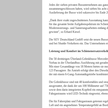
Jedes der sieben privaten Busunternehmen aus gan
zusammengeschlossen haben, wird sieben bis acht 
Auslieferung der Busse wird sukzessive bis Ende 2
„Dank ihrer exakt zugeschnittenen Ausstattung kann
für das gesamte breite Aufgabenspektrum im Schien
Modernisierungs- und Sanierungsarbeiten entlang 
gewinnt“, so Erhard Kiesel.
Die SEV Deutschland GmbH setzt die neuen Busse 
und bei Shuttle-Verkehren ein. Das Unternehmen er
Leistung und Komfort im Schienenersatzverke
Die 50 dreitürigen Überland-Gelenkbusse Mercede
Vorbau in der Überlandbus-Ausführung mit gerader F
Mit einer Gesamtlänge von 18 Metern bieten sie mo
123 Passagiere. Ihr Antrieb erfolgt über den Die
der mit einem 6-Gang-Automatikgetriebe kombiniert
Die Gelenkbusse sind mit 48 komfortablen und strap
ausgestattet, die dank der um 100 Millimeter auf 7
sowie dem darin integrierten Kopfteil ein entspann
Fahrgastraums wird LED-Technik eingesetzt, ebens
Die für Fahrerplatz und Fahrgastraum getrennt rege
Luft und ein angenehmes Temperaturgefühl an Bord