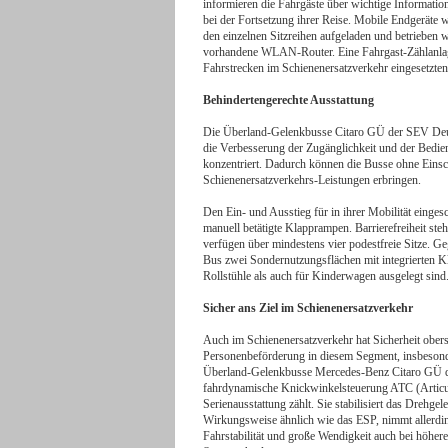
informieren die Fahrgäste über wichtige Informati
bei der Fortsetzung ihrer Reise. Mobile Endgerät
den einzelnen Sitzreihen aufgeladen und betrieben 
vorhandene WLAN-Router. Eine Fahrgast-Zählanlage 
Fahrstrecken im Schienenersatzverkehr eingesetzt
Behindertengerechte Ausstattung
Die Überland-Gelenkbusse Citaro GÜ der SEV Deu
die Verbesserung der Zugänglichkeit und der Bedien
konzentriert. Dadurch können die Busse ohne Einsc
Schienenersatzverkehrs‑Leistungen erbringen.
Den Ein- und Ausstieg für in ihrer Mobilität einge
manuell betätigte Klapprampen. Barrierefreiheit s
verfügen über mindestens vier podestfreie Sitze. Ge
Bus zwei Sondernutzungsflächen mit integrierten Kl
Rollstühle als auch für Kinderwagen ausgelegt sind
Sicher ans Ziel im Schienenersatzverkehr
Auch im Schienenersatzverkehr hat Sicherheit obers
Personenbeförderung in diesem Segment, insbesonde
Überland‑Gelenkbusse Mercedes‑Benz Citaro GÜ durc
fahrdynamische Knickwinkelsteuerung ATC (Articula
Serienausstattung zählt. Sie stabilisiert das Drehge
Wirkungsweise ähnlich wie das ESP, nimmt allerdin
Fahrstabilität und große Wendigkeit auch bei höher