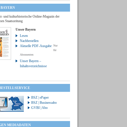
 BAYERN
t- und kulturhistorische Online-Magazin der
hen Staatszeitung
Unser Bayern
Lesen
Nachbestellen
Aktuelle PDF-Ausgabe
Nur
für
Abonnenten
Unser Bayern –
Inhaltsverzeichnisse
 BESTELLSERVICE
BSZ | ePaper
BSZ | Businessabo
GVBI | Abo
GEN MEDIADATEN