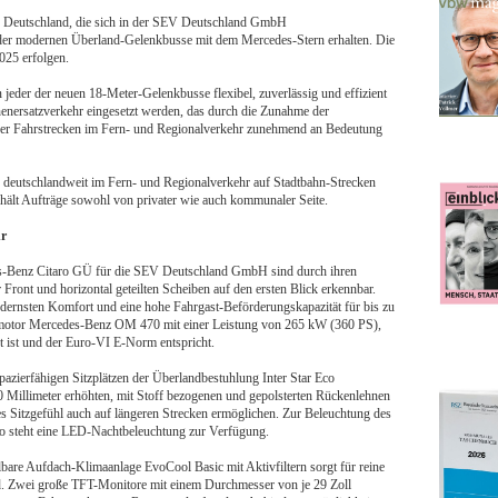
z Deutschland, die sich in der SEV Deutschland GmbH
der modernen Überland‑Gelenkbusse mit dem Mercedes‑Stern erhalten. Die
025 erfolgen.
 jeder der neuen 18‑Meter‑Gelenkbusse flexibel, zuverlässig und effizient
enersatzverkehr eingesetzt werden, das durch die Zunahme der
der Fahrstrecken im Fern- und Regionalverkehr zunehmend an Bedeutung
deutschlandweit im Fern- und Regionalverkehr auf Stadtbahn-Strecken
hält Aufträge sowohl von privater wie auch kommunaler Seite.
hr
s-Benz Citaro GÜ für die SEV Deutschland GmbH sind durch ihren
ront und horizontal geteilten Scheiben auf den ersten Blick erkennbar.
dernsten Komfort und eine hohe Fahrgast-Beförderungskapazität für bis zu
selmotor Mercedes-Benz OM 470 mit einer Leistung von 265 kW (360 PS),
 ist und der Euro‑VI E‑Norm entspricht.
azierfähigen Sitzplätzen der Überlandbestuhlung Inter Star Eco
50 Millimeter erhöhten, mit Stoff bezogenen und gepolsterten Rückenlehnen
tes Sitzgefühl auch auf längeren Strecken ermöglichen. Zur Beleuchtung des
o steht eine LED-Nachtbeleuchtung zur Verfügung.
lbare Aufdach-Klimaanlage EvoCool Basic mit Aktivfiltern sorgt für reine
. Zwei große TFT-Monitore mit einem Durchmesser von je 29 Zoll