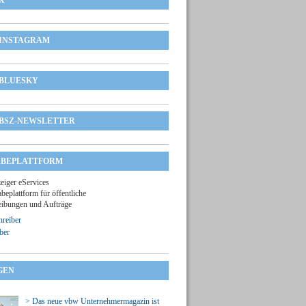
X
INSTAGRAM
BLUESKY
BSZ-NEWSLETTER
BEPLATTFORM
zeiger eServices
beplattform für öffentliche
ibungen und Aufträge
reiber
ber
GEN
> Das neue vbw Unternehmermagazin ist