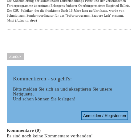
Die Koordinierung der kommunalen Luftreinhaltungs-Pläne und der verschiedenen
Förderprogramme übernimmt Erlangens früherer Oberbürgermeister Siegfried Balleis.
Der CSU-Politiker, der die fränkische Stadt 18 Jahre lang geführt hatte, wurde von
Schmidt zum Sonderkoordinator für das "Sofortprogramm Saubere Luft" ernannt.
(
Axel Hofmann, dpa
)
Zurück
Kommentieren - so geht's:
Bitte melden Sie sich an und akzeptieren Sie unsere
Netiquette.
Und schon können Sie loslegen!
Anmelden / Registrieren
Kommentare (0)
Es sind noch keine Kommentare vorhanden!