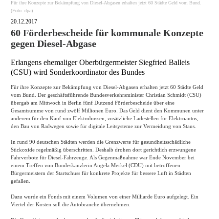
Für ihre Konzepte zur Bekämpfung von Diesel-Abgasen erhalten jetzt 60 Städte Geld vom Bund.
(Foto: dpa)
20.12.2017
60 Förderbescheide für kommunale Konzepte
gegen Diesel-Abgase
Erlangens ehemaliger Oberbürgermeister Siegfried Balleis
(CSU) wird Sonderkoordinator des Bundes
Für ihre Konzepte zur Bekämpfung von Diesel-Abgasen erhalten jetzt 60 Städte Geld
vom Bund. Der geschäftsführende Bundesverkehrsminister Christian Schmidt (CSU)
übergab am Mittwoch in Berlin fünf Dutzend Förderbescheide über eine
Gesamtsumme von rund zwölf Millionen Euro. Das Geld dient den Kommunen unter
anderem für den Kauf von Elektrobussen, zusätzliche Ladestellen für Elektroautos,
den Bau von Radwegen sowie für digitale Leitsysteme zur Vermeidung von Staus.
In rund 90 deutschen Städten werden die Grenzwerte für gesundheitsschädliche
Stickoxide regelmäßig überschritten. Deshalb drohen dort gerichtlich erzwungene
Fahrverbote für Diesel-Fahrzeuge. Als Gegenmaßnahme war Ende November bei
einem Treffen von Bundeskanzlerin Angela Merkel (CDU) mit betroffenen
Bürgermeistern der Startschuss für konkrete Projekte für bessere Luft in Städten
gefallen.
Dazu wurde ein Fonds mit einem Volumen von einer Milliarde Euro aufgelegt. Ein
Viertel der Kosten soll die Autobranche übernehmen.