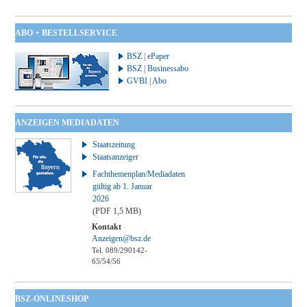
ABO + BESTELLSERVICE
BSZ | ePaper
BSZ | Businessabo
GVBI | Abo
ANZEIGEN MEDIADATEN
Staatszeitung
Staatsanzeiger
Fachthemenplan/Mediadaten
gültig ab 1. Januar
2026
(PDF 1,5 MB)
Kontakt
Anzeigen@bsz.de
Tel. 089/290142-
65/54/56
BSZ-ONLINESHOP