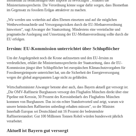
Biomethan zu benachteiligen oder Importe zu bevorzugen“, erläutert die
Ministeriumssprecherin. Die Verordnung könne sogar dafür sorgen, dass Biomethan
im Gegensatz zu fossilem Erdgas attraktiver zu machen.
„Wir werden uns weiterhin auf allen Ebenen einsetzen und auf die möglichen
Wettbewerbsnachteile und Versorgungsrisiken durch die EU-Methanverordnung
hinweisen“, sagt Aiwanger der Staatszeitung. Mindestens eine vereinfachte und
pragmatische Auslegung und Umsetzung der EU-Methanverordnung sollte durch die
EU erfolgen.
Irrsinn: EU-Kommission unterrichtet über Schlupflöcher
Um der Angelegenheit noch die Krone aufzusetzen und den EU-Irrsinn zu
verdeutlichen, erklärt die Ministeriumssprecherin der Staatszeitung, dass die EU-
Kommission jüngst über Schlupflöcher bei europäischen Klimaschutzvorgaben für
Fossilenergieimporte unterrichtet hat, um die Sicherheit der Energieversorgung
wegen der global angespannten Lage nicht zu gefährden.
Wirtschaftsminister Aiwanger betonte aber auch, dass Bayern aktuell gut versorgt ist.
„Die OMV-Raffinerie Burghausen versorgt den Flughafen München direkt über eine
Pipeline mit Kerosin, 50 Prozent des Kerosinbedarfs des Flughafens München
kommen von Burghausen. Das ist ein echter Standortvorteil und zeigt, warum wir
unsere heimischen Raffinerien unbedingt erhalten müssen“, so der Minister.
Innerhalb Europas sei Deutschland mit 16 Prozent der bedeutendste
Raffineriestandort. Gut 100 Millionen Tonnen Rohöl würden bundesweit jährlich
verarbeitet.
Aktuell ist Bayern gut versorgt