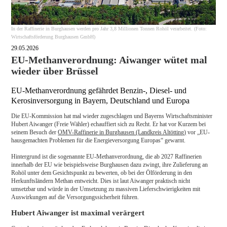
In der Raffinerie in Burghausen werden pro Jahr 3,8 Millionen Tonnen Rohöl verarbeitet. (Foto:
Wirtschaftsförderung Burghausen GmbH)
29.05.2026
EU-Methanverordnung: Aiwanger wütet mal
wieder über Brüssel
EU-Methanverordnung gefährdet Benzin-, Diesel- und
Kerosinversorgung in Bayern, Deutschland und Europa
Die EU-Kommission hat mal wieder zugeschlagen und Bayerns Wirtschaftsminister
Hubert Aiwanger (Freie Wähler) echauffiert sich zu Recht. Er hat vor Kurzem bei
seinem Besuch der
OMV-Raffinerie in Burghausen (Landkreis Altötting)
vor „EU-
hausgemachten Problemen für die Energieversorgung Europas“ gewarnt.
Hintergrund ist die sogenannte EU-Methanverordnung, die ab 2027 Raffinerien
innerhalb der EU wie beispielsweise Burghausen dazu zwingt, ihre Zulieferung an
Rohöl unter dem Gesichtspunkt zu bewerten, ob bei der Ölförderung in den
Herkunftsländern Methan entweicht. Dies ist laut Aiwanger praktisch nicht
umsetzbar und würde in der Umsetzung zu massiven Lieferschwierigkeiten mit
Auswirkungen auf die Versorgungssicherheit führen.
Hubert Aiwanger ist maximal verärgert