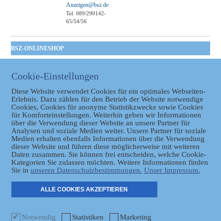
Anzeigen@bsz.de
Tel. 089/290142-
65/54/56
BSZ-ONLINESHOP
Kommunales
Taschenbuch
Cookie-Einstellungen
GVBl | Einbanddecke
Diese Website verwendet Cookies für ein optimales Webseiten-
Erlebnis. Dazu zählen für den Betrieb der Website notwendige
Cookies, Cookies für anonyme Statistikzwecke sowie Cookies
für Komforteinstellungen. Weiterhin geben wir Informationen
über die Verwendung dieser Website an unsere Partner für
Analysen und soziale Medien weiter. Unsere Partner für soziale
Medien erhalten ebenfalls Informationen über die Verwendung
dieser Website und führen diese möglicherweise mit weiteren
Daten zusammen. Sie können frei entscheiden, welche Cookie-
Datenschutz
Kategorien Sie zulassen möchten. Weitere Informationen finden
Sie in
unseren Datenschutzbestimmungen.
Unser Impressum.
ER
ALLE COOKIES AKZEPTIEREN
Notwendig
Statistiken
Marketing