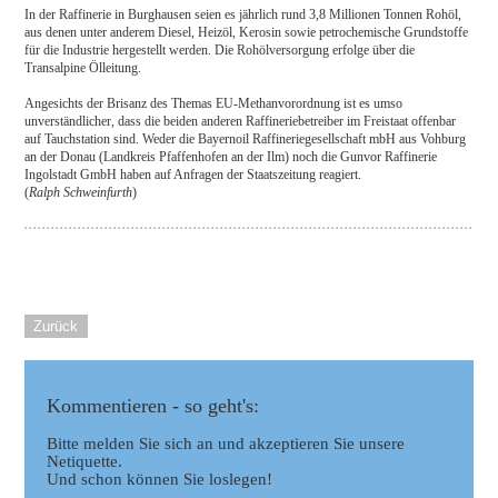
In der Raffinerie in Burghausen seien es jährlich rund 3,8 Millionen Tonnen Rohöl,
aus denen unter anderem Diesel, Heizöl, Kerosin sowie petrochemische Grundstoffe
für die Industrie hergestellt werden. Die Rohölversorgung erfolge über die
Transalpine Ölleitung.
Angesichts der Brisanz des Themas EU-Methanvorordnung ist es umso
unverständlicher, dass die beiden anderen Raffineriebetreiber im Freistaat offenbar
auf Tauchstation sind. Weder die Bayernoil Raffineriegesellschaft mbH aus Vohburg
an der Donau (Landkreis Pfaffenhofen an der Ilm) noch die Gunvor Raffinerie
Ingolstadt GmbH haben auf Anfragen der Staatszeitung reagiert.
(
Ralph Schweinfurth
)
Zurück
Kommentieren - so geht's:
Bitte melden Sie sich an und akzeptieren Sie unsere
Netiquette.
Und schon können Sie loslegen!