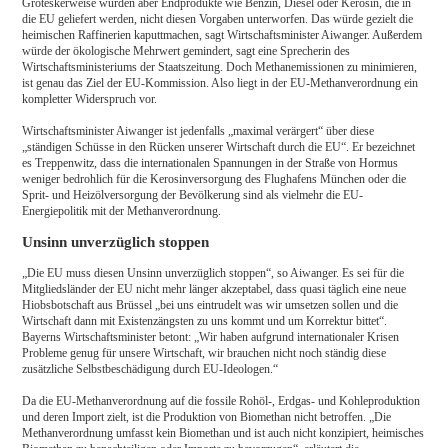
Groteskerweise würden aber Endprodukte wie Benzin, Diesel oder Kerosin, die in
die EU geliefert werden, nicht diesen Vorgaben unterworfen. Das würde gezielt die
heimischen Raffinerien kaputtmachen, sagt Wirtschaftsminister Aiwanger. Außerdem
würde der ökologische Mehrwert gemindert, sagt eine Sprecherin des
Wirtschaftsministeriums der Staatszeitung. Doch Methanemissionen zu minimieren,
ist genau das Ziel der EU-Kommission. Also liegt in der EU-Methanverordnung ein
kompletter Widerspruch vor.
Wirtschaftsminister Aiwanger ist jedenfalls „maximal verärgert“ über diese
„ständigen Schüsse in den Rücken unserer Wirtschaft durch die EU“. Er bezeichnet
es Treppenwitz, dass die internationalen Spannungen in der Straße von Hormus
weniger bedrohlich für die Kerosinversorgung des Flughafens München oder die
Sprit- und Heizölversorgung der Bevölkerung sind als vielmehr die EU-
Energiepolitik mit der Methanverordnung.
Unsinn unverzüglich stoppen
„Die EU muss diesen Unsinn unverzüglich stoppen“, so Aiwanger. Es sei für die
Mitgliedsländer der EU nicht mehr länger akzeptabel, dass quasi täglich eine neue
Hiobsbotschaft aus Brüssel „bei uns eintrudelt was wir umsetzen sollen und die
Wirtschaft dann mit Existenzängsten zu uns kommt und um Korrektur bittet“.
Bayerns Wirtschaftsminister betont: „Wir haben aufgrund internationaler Krisen
Probleme genug für unsere Wirtschaft, wir brauchen nicht noch ständig diese
zusätzliche Selbstbeschädigung durch EU-Ideologen.“
Da die EU-Methanverordnung auf die fossile Rohöl-, Erdgas- und Kohleproduktion
und deren Import zielt, ist die Produktion von Biomethan nicht betroffen. „Die
Methanverordnung umfasst kein Biomethan und ist auch nicht konzipiert, heimisches