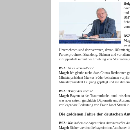
Hol
davo
und 
BMW,
fieb
vom 
BSZ
Mag
zwei
Unternehmen sind dort vertreten, davon 100 mit eig
Partnerprovinzen Shandong, Sichuan und vor alle
in Sippenhaft nimmt bei Erhebung von Strafzöllen g
BSZ:
Ist es vermeidbar?
Magel:
Ich glaube nicht, dass Chinas Reaktionen ge
Ministerpräsident Markus Söder bei seinem vorjähr
Ministerpräsident Li Qiang gepflegt und mit diesem 
BSZ:
Bringt das etwas?
Magel:
Bayern ist das Traumurlaubs- und -reiselan
was aber extrem geschickte Diplomatie und Abstand
vor legendäre Bedeutung von Franz Josef Strauß in
Die goldenen Jahre der deutschen Aut
BSZ:
Was haben die bayerischen Autohersteller d
Magel:
Sicher werden die bayerischen Autobauer de