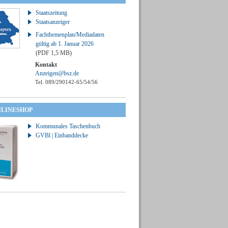
Staatszeitung
Staatsanzeiger
Fachthemenplan/Mediadaten
gültig ab 1. Januar 2026
(PDF 1,5 MB)
Kontakt
Anzeigen@bsz.de
Tel. 089/290142-65/54/56
NLINESHOP
Kommunales Taschenbuch
GVBl | Einbanddecke