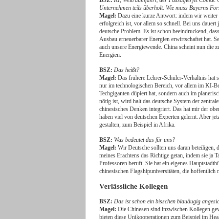
BSZ:
KI, Weltraumfahrt, der Passagierjet Comac C
Unternehmen teils überholt. Wie muss Bayerns For
Magel:
Dazu eine kurze Antwort: indem wir weiter 
erfolgreich ist, vor allem so schnell. Bei uns dauer
deutsche Problem. Es ist schon beeindruckend, das
Ausbau erneuerbarer Energien erwirtschaftet hat. 
auch unsere Energiewende. China scheint nun die z
Energien.
BSZ:
Das heißt?
Magel:
Das frühere Lehrer-Schüler-Verhältnis hat s
nur im technologischen Bereich, vor allem im KI-B
Techgiganten düpiert hat, sondern auch im planeri
nötig ist, wird halt das deutsche System der zentra
chinesisches Denken integriert. Das hat mir der ob
haben viel von deutschen Experten gelernt. Aber je
gestalten, zum Beispiel in Afrika.
BSZ:
Was bedeutet das für uns?
Magel:
Wir Deutsche sollten uns daran beteiligen,
meines Erachtens das Richtige getan, indem sie ja 
Professoren beruft. Sie hat ein eigenes Hauptstadtb
chinesischen Flagshipuniversitäten, die hoffentlich 
Verlässliche Kollegen
BSZ:
Das ist schon ein bisschen blauäugig angesi
Magel:
Die Chinesen sind inzwischen Kollegen gewo
bieten diese Unikooperationen zum Beispiel im Hea