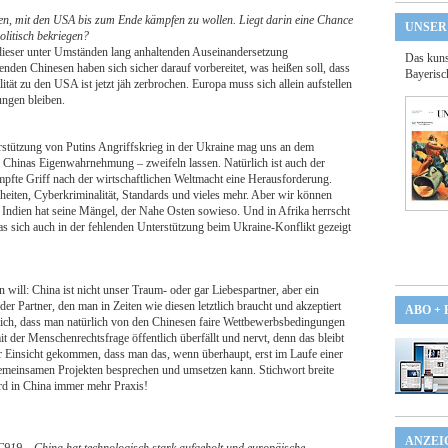
sen, mit den USA bis zum Ende kämpfen zu wollen. Liegt darin eine Chance
UNSER
litisch bekriegen?
dieser unter Umständen lang anhaltenden Auseinandersetzung
Das kuns
kenden Chinesen haben sich sicher darauf vorbereitet, was heißen soll, dass
Bayerisc
ät zu den USA ist jetzt jäh zerbrochen. Europa muss sich allein aufstellen
ungen bleiben.
erstützung von Putins Angriffskrieg in der Ukraine mag uns an dem
 Chinas Eigenwahrnehmung – zweifeln lassen. Natürlich ist auch der
fte Griff nach der wirtschaftlichen Weltmacht eine Herausforderung.
iten, Cyberkriminalität, Standards und vieles mehr. Aber wir können
 Indien hat seine Mängel, der Nahe Osten sowieso. Und in Afrika herrscht
s sich auch in der fehlenden Unterstützung beim Ukraine-Konflikt gezeigt
will: China ist nicht unser Traum- oder gar Liebespartner, aber ein
der Partner, den man in Zeiten wie diesen letztlich braucht und akzeptiert
ABO +
mich, dass man natürlich von den Chinesen faire Wettbewerbsbedingungen
it der Menschenrechtsfrage öffentlich überfällt und nervt, denn das bleibt
r Einsicht gekommen, dass man das, wenn überhaupt, erst im Laufe einer
gemeinsamen Projekten besprechen und umsetzen kann. Stichwort breite
rd in China immer mehr Praxis!
ANZEI