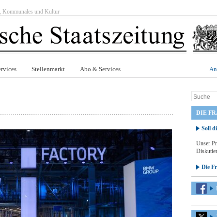
ft, Kommunales und Kultur
rvices
Stellenmarkt
Abo & Services
An
DIE F
Soll d
Unser Pr
Diskutier
Die F