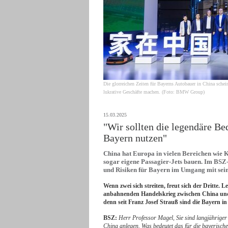
Die glorreichen Zeiten für Bayerns Autobauer in China schein
lukrative Geschäfte machen. (Foto: BMW Group)
15.03.2025
"Wir sollten die legendäre Be
Bayern nutzen"
China hat Europa in vielen Bereichen wie K
sogar eigene Passagier-Jets bauen. Im BS
und Risiken für Bayern im Umgang mit sei
Wenn zwei sich streiten, freut sich der Dritte.
anbahnenden Handelskrieg zwischen China und d
denn seit Franz Josef Strauß sind die Bayern i
BSZ:
Herr Professor Magel, Sie sind langjähriger
China anlegen. Was bedeutet das für die bayerische