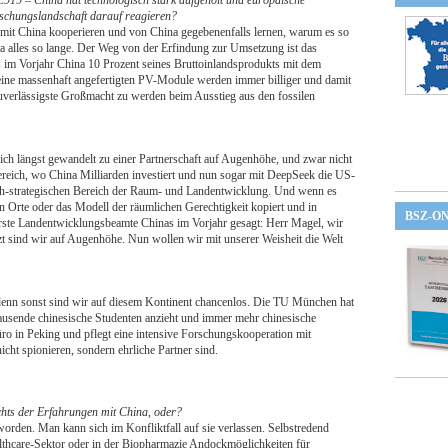
919 – China hat technologisch stark aufgeholt und europäische
schungslandschaft darauf reagieren?
mit China kooperieren und von China gegebenenfalls lernen, warum es so
t ja alles so lange. Der Weg von der Erfindung zur Umsetzung ist das
s im Vorjahr China 10 Prozent seines Bruttoinlandsprodukts mit dem
Seine massenhaft angefertigten PV-Module werden immer billiger und damit
uverlässigste Großmacht zu werden beim Ausstieg aus den fossilen
ich längst gewandelt zu einer Partnerschaft auf Augenhöhe, und zwar nicht
ereich, wo China Milliarden investiert und nun sogar mit DeepSeek die US-
sch-strategischen Bereich der Raum- und Landentwicklung. Und wenn es
len Orte oder das Modell der räumlichen Gerechtigkeit kopiert und in
BSZ-O
erste Landentwicklungsbeamte Chinas im Vorjahr gesagt: Herr Magel, wir
tzt sind wir auf Augenhöhe. Nun wollen wir mit unserer Weisheit die Welt
 denn sonst sind wir auf diesem Kontinent chancenlos. Die TU München hat
Tausende chinesische Studenten anzieht und immer mehr chinesische
üro in Peking und pflegt eine intensive Forschungskooperation mit
nicht spionieren, sondern ehrliche Partner sind.
chts der Erfahrungen mit China, oder?
rden. Man kann sich im Konfliktfall auf sie verlassen. Selbstredend
lthcare-Sektor oder in der Biopharmazie Andockmöglichkeiten für