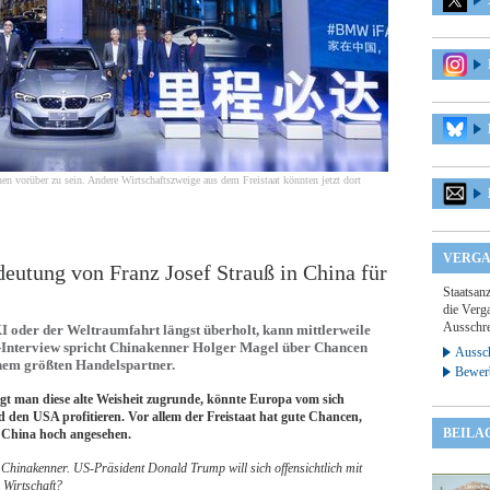
en vorüber zu sein. Andere Wirtschaftszweige aus dem Freistaat könnten jetzt dort
VERGA
deutung von Franz Josef Strauß in China für
Staatsan
die Verga
Ausschre
I oder der Weltraumfahrt längst überholt, kann mittlerweile
Z-Interview spricht Chinakenner Holger Magel über Chancen
Aussch
nem größten Handelspartner.
Bewer
 Legt man diese alte Weisheit zugrunde, könnte Europa vom sich
en USA profitieren. Vor allem der Freistaat hat gute Chancen,
BEILA
n China hoch angesehen.
 Chinakenner. US-Präsident Donald Trump will sich offensichtlich mit
 Wirtschaft?