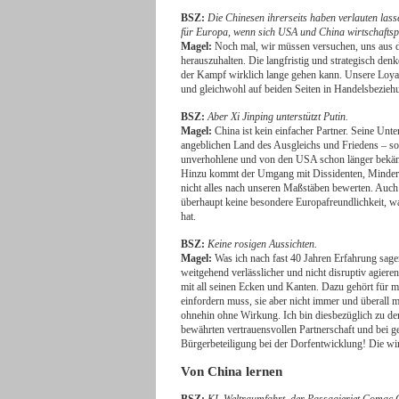
BSZ:
Die Chinesen ihrerseits haben verlauten las
für Europa, wenn sich USA und China wirtschaftspo
Magel:
Noch mal, wir müssen versuchen, uns aus 
herauszuhalten. Die langfristig und strategisch den
der Kampf wirklich lange gehen kann. Unsere Loyalit
und gleichwohl auf beiden Seiten in Handelsbezieh
BSZ:
Aber Xi Jinping unterstützt Putin.
Magel:
China ist kein einfacher Partner. Seine Unt
angeblichen Land des Ausgleichs und Friedens – so
unverhohlene und von den USA schon länger bekämp
Hinzu kommt der Umgang mit Dissidenten, Minderhe
nicht alles nach unseren Maßstäben bewerten. Auch
überhaupt keine besondere Europafreundlichkeit, wa
hat.
BSZ:
Keine rosigen Aussichten.
Magel:
Was ich nach fast 40 Jahren Erfahrung sagen 
weitgehend verlässlicher und nicht disruptiv agieren
mit all seinen Ecken und Kanten. Dazu gehört für 
einfordern muss, sie aber nicht immer und überall m
ohnehin ohne Wirkung. Ich bin diesbezüglich zu de
bewährten vertrauensvollen Partnerschaft und bei 
Bürgerbeteiligung bei der Dorfentwicklung! Die wi
Von China lernen