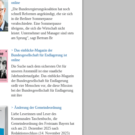
online
„Die Bundesregierungskoalition hat noch
schnell Reformen angekündigt, ehe sie sich
in die Berliner Sommerpause
verabschiedete. Eine Sommerpause
übrigens, die sich die Wirtschaft nicht
leistet. Unternehmer und Manager sind stets
am Sprung“, sagt Bertram Br
> Das einblicke-Magazin der
Bundesgesellschaft für Endlagerung ist
online
Die Suche nach dem sichersten Ort für
unseren Atommüll ist eine staatliche
Jahrhundertaufgabe. Das einblicke-Magazin
der Bundesgesellschaft für Endlagerung
stellt vier Menschen vor, die diese Mission
bei der Bundesgesellschaft für Endlagerung
mit ihre
> Änderung der Gemeindeordnung
Liebe Leserinnen und Leser des
Kommunalen Taschenbuchs, die
Gemeindeordnung des Freistaats Bayern hat
sich am 23. Dezember 2025 nach
Redaktionsschluss (14. November 2025)