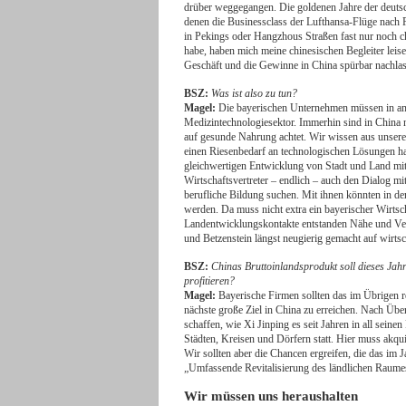
drüber weggegangen. Die goldenen Jahre der deutsch
denen die Businessclass der Lufthansa-Flüge nach 
in Pekings oder Hangzhous Straßen fast nur noch ch
habe, haben mich meine chinesischen Begleiter leise
Geschäft und die Gewinne in China spürbar nachlas
BSZ:
Was ist also zu tun?
Magel:
Die bayerischen Unternehmen müssen in an
Medizintechnologiesektor. Immerhin sind in China
auf gesunde Nahrung achtet. Wir wissen aus unse
einen Riesenbedarf an technologischen Lösungen hat
gleichwertigen Entwicklung von Stadt und Land mit
Wirtschaftsvertreter – endlich – auch den Dialog mi
berufliche Bildung suchen. Mit ihnen könnten in der
werden. Da muss nicht extra ein bayerischer Wirtsc
Landentwicklungskontakte entstanden Nähe und Vert
und Betzenstein längst neugierig gemacht auf wirts
BSZ:
Chinas Bruttoinlandsprodukt soll dieses J
profitieren?
Magel:
Bayerische Firmen sollten das im Übrigen r
nächste große Ziel in China zu erreichen. Nach Üb
schaffen, wie Xi Jinping es seit Jahren in all sein
Städten, Kreisen und Dörfern statt. Hier muss akqu
Wir sollten aber die Chancen ergreifen, die das im 
„Umfassende Revitalisierung des ländlichen Raumes
Wir müssen uns heraushalten