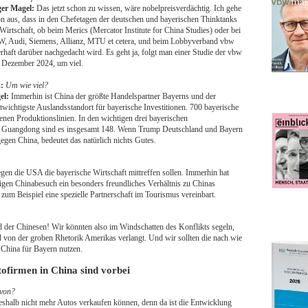
ger Magel:
Das jetzt schon zu wissen, wäre nobelpreisverdächtig. Ich gehe
n aus, dass in den Chefetagen der deutschen und bayerischen Thinktanks
Wirtschaft, ob beim Merics (Mercator Institute for China Studies) oder bei
 Audi, Siemens, Allianz, MTU et cetera, und beim Lobbyverband vbw
erhaft darüber nachgedacht wird. Es geht ja, folgt man einer Studie der vbw
Dezember 2024, um viel.
:
Um wie viel?
el:
Immerhin ist China der größte Handelspartner Bayerns und der
twichtigste Auslandsstandort für bayerische Investitionen. 700 bayerische
enen Produktionslinien. In den wichtigen drei bayerischen
m Guangdong sind es insgesamt 148. Wenn Trump Deutschland und Bayern
egen China, bedeutet das natürlich nichts Gutes.
gen die USA die bayerische Wirtschaft mittreffen sollen. Immerhin hat
igen Chinabesuch ein besonders freundliches Verhältnis zu Chinas
zum Beispiel eine spezielle Partnerschaft im Tourismus vereinbart.
d der Chinesen! Wir könnten also im Windschatten des Konflikts segeln,
 von der groben Rhetorik Amerikas verlangt. Und wir sollten die nach wie
 China für Bayern nutzen.
ofirmen in China sind vorbei
avon?
shalb nicht mehr Autos verkaufen können, denn da ist die Entwicklung