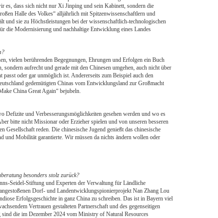
r es, dass sich nicht nur Xi Jinping und sein Kabinett, sondern die
roßen Halle des Volkes“ alljährlich mit Spitzenwissenschaftlern und
lt und sie zu Höchstleistungen bei der wissenschaftlich-technologischen
für die Modernisierung und nachhaltige Entwicklung eines Landes
m?
en, vielen berührenden Begegnungen, Ehrungen und Erfolgen ein Buch
n, sondern aufrecht und gerade mit den Chinesen umgehen, auch nicht über
t passt oder gar unmöglich ist. Andererseits zum Beispiel auch den
 Deutschland gedemütigten Chinas vom Entwicklungsland zur Großmacht
„Make China Great Again“ bejubeln.
wo Defizite und Verbesserungsmöglichkeiten gesehen werden und wo es
er bitte nicht Missionar oder Erzieher spielen und von unseren besseren
en Gesellschaft reden. Die chinesische Jugend genießt das chinesische
d und Mobilität garantierte. Wir müssen da nichts ändern wollen oder
aberatung besonders stolz zurück?
ns-Seidel-Stiftung und Experten der Verwaltung für Ländliche
 angestoßenen Dorf- und Landentwicklungspionierprojekt Nan Zhang Lou
diose Erfolgsgeschichte in ganz China zu schreiben. Das ist in Bayern viel
wachsendem Vertrauen gestalteten Partnerschaft und des gegenseitigen
g sind die im Dezember 2024 vom Ministry of Natural Resources