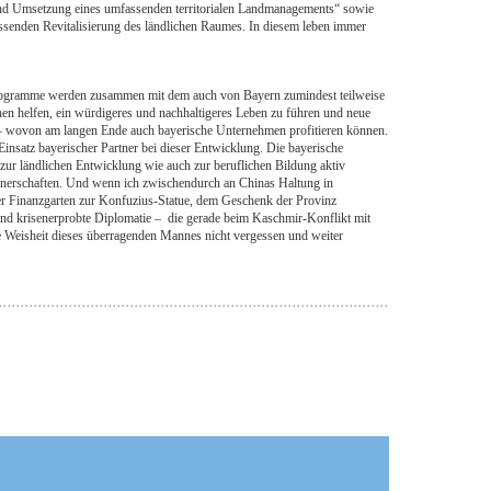
 und Umsetzung eines umfassenden territorialen Landmanagements“ sowie
assenden Revitalisierung des ländlichen Raumes. In diesem leben immer
rogramme werden zusammen mit dem auch von Bayern zumindest teilweise
 helfen, ein würdigeres und nachhaltigeres Leben zu führen und neue
 – wovon am langen Ende auch bayerische Unternehmen profitieren können.
Einsatz bayerischer Partner bei dieser Entwicklung. Die bayerische
 zur ländlichen Entwicklung wie auch zur beruflichen Bildung aktiv
Partnerschaften. Und wenn ich zwischendurch an Chinas Haltung in
er Finanzgarten zur Konfuzius-Statue, dem Geschenk der Provinz
und krisenerprobte Diplomatie – die gerade beim Kaschmir-Konflikt mit
ie Weisheit dieses überragenden Mannes nicht vergessen und weiter