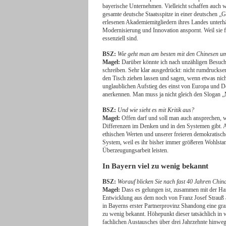
bayerische Unternehmen. Vielleicht schaffen auch wi
gesamte deutsche Staatsspitze in einer deutschen „G
erlesenen Akademiemitgliedern ihres Landes unterhä
Modernisierung und Innovation anspornt. Weil sie 
essenziell sind.
BSZ:
Wie geht man am besten mit den Chinesen u
Magel:
Darüber könnte ich nach unzähligen Besuch
schreiben. Sehr klar ausgedrückt: nicht rumdruckse
den Tisch ziehen lassen und sagen, wenn etwas nich
unglaublichen Aufstieg des einst von Europa und
anerkennen. Man muss ja nicht gleich den Slogan 
BSZ:
Und wie sieht es mit Kritik aus?
Magel:
Offen darf und soll man auch ansprechen, 
Differenzen im Denken und in den Systemen gibt. Ab
ethischen Werten und unserer freieren demokratisch
System, weil es ihr bisher immer größeren Wohlstan
Überzeugungsarbeit leisten.
In Bayern viel zu wenig bekannt
BSZ:
Worauf blicken Sie nach fast 40 Jahren Chin
Magel:
Dass es gelungen ist, zusammen mit der Han
Entwicklung aus dem noch von Franz Josef Strauß
in Bayerns erster Partnerprovinz Shandong eine gran
zu wenig bekannt. Höhepunkt dieser tatsächlich in 
fachlichen Austausches über drei Jahrzehnte hinwe