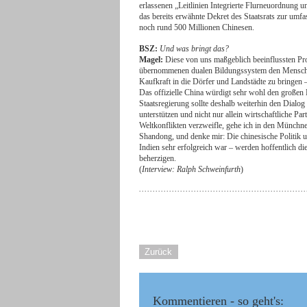
erlassenen „Leitlinien Integrierte Flurneuordnung
das bereits erwähnte Dekret des Staatsrats zur umf
noch rund 500 Millionen Chinesen.
BSZ:
Und was bringt das?
Magel:
Diese von uns maßgeblich beeinflussten P
übernommenen dualen Bildungssystem den Menschen
Kaufkraft in die Dörfer und Landstädte zu bringen
Das offizielle China würdigt sehr wohl den großen 
Staatsregierung sollte deshalb weiterhin den Dialog
unterstützen und nicht nur allein wirtschaftliche 
Weltkonflikten verzweifle, gehe ich in den Münchn
Shandong, und denke mir: Die chinesische Politik 
Indien sehr erfolgreich war – werden hoffentlich d
beherzigen.
(
Interview: Ralph Schweinfurth
)
Zurück
Kommentieren - so geht's: