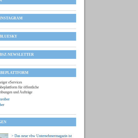
X
INSTAGRAM
BLUESKY
BSZ-NEWSLETTER
BEPLATTFORM
zeiger eServices
beplattform für öffentliche
ibungen und Aufträge
reiber
ber
GEN
> Das neue vbw Unternehmermagazin ist