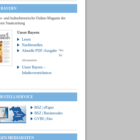
 BAYERN
t- und kulturhistorische Online-Magazin der
hen Staatszeitung
Unser Bayern
Lesen
Nachbestellen
Aktuelle PDF-Ausgabe
Nur
für
Abonnenten
Unser Bayern –
Inhaltsverzeichnisse
 BESTELLSERVICE
BSZ | ePaper
BSZ | Businessabo
GVBI | Abo
GEN MEDIADATEN