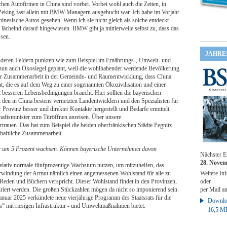
en Autofirmen in China sind vorbei. Vorbei wohl auch die Zeiten, in
Peking fast allein mit BMW-Managern ausgebucht war. Ich habe im Vorjahr
inesische Autos gesehen. Wenn ich sie nicht gleich als solche entdeckt
 lächelnd darauf hingewiesen. BMW gibt ja mittlerweile selbst zu, dass das
sen.
JAHRE
deren Feldern punkten wie zum Beispiel im Ernährungs-, Umwelt- und
 nun auch Ökosiegel geplant, weil die wohlhabender werdende Bevölkerung
rer Zusammenarbeit in der Gemeinde- und Raumentwicklung, dass China
, die es auf dem Weg zu einer sogenannten Ökozivilisation und einer
 besseren Lebensbedingungen braucht. Hier sollten die bayerischen
t den in China bestens vernetzten Landentwicklern und den Spezialisten für
 Provinz besser und direkter Kontakte hergestellt und Bedarfe ermittelt
haftsminister zum Türöffnen anreisen. Über unsere
rauen. Das hat zum Beispiel die beiden oberfränkischen Städte Pegnitz
chaftliche Zusammenarbeit.
ahr um 5 Prozent wachsen. Können bayerische Unternehmen davon
Nächster E
28. Novem
elativ normale fünfprozentige Wachstum nutzen, um mitzuhelfen, das
erwindung der Armut nämlich einen angemessenen Wohlstand für alle zu
Weitere Inf
en Reden und Büchern verspricht. Dieser Wohlstand findet in den Provinzen,
oder
iriert werden. Die großen Stückzahlen mögen da nicht so imponierend sein.
per Mail a
Januar 2025 verkündete neue vierjährige Programm des Staatsrats für die
Downloa
“ mit riesigen Infrastruktur - und Umweltmaßnahmen bietet.
16,5 M