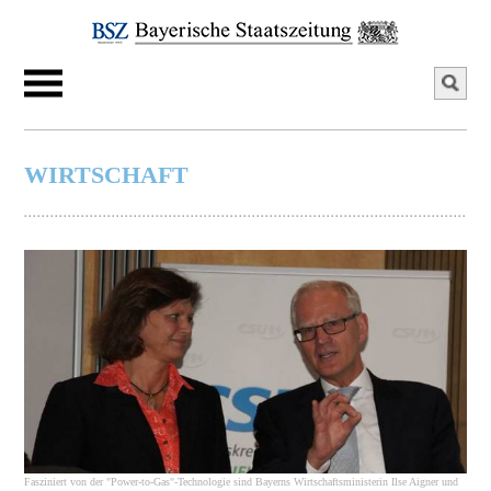
WIRTSCHAFT
Fasziniert von der "Power-to-Gas"-Technologie sind Bayerns Wirtschaftsministerin Ilse Aigner und