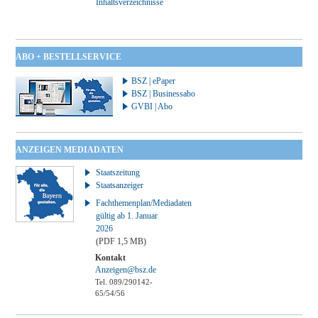
Inhaltsverzeichnisse
ABO + BESTELLSERVICE
BSZ | ePaper
BSZ | Businessabo
GVBI | Abo
ANZEIGEN MEDIADATEN
Staatszeitung
Staatsanzeiger
Fachthemenplan/Mediadaten
gültig ab 1. Januar
2026
(PDF 1,5 MB)
Kontakt
Anzeigen@bsz.de
Tel. 089/290142-
65/54/56