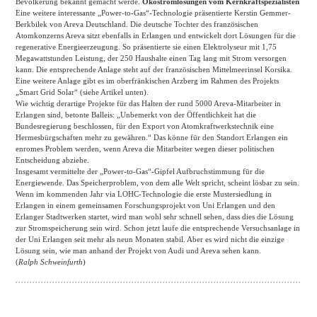
Bevölkerung bekannt gemacht werde.
Ökostromlösungen vom Kernkraftspezialisten
Eine weitere interessante „Power-to-Gas“-Technologie präsentierte Kerstin Gemmer-
Berkbilek von Areva Deutschland. Die deutsche Tochter des französischen
Atomkonzerns Areva sitzt ebenfalls in Erlangen und entwickelt dort Lösungen für die
regenerative Energieerzeugung. So präsentierte sie einen Elektrolyseur mit 1,75
Megawattstunden Leistung, der 250 Haushalte einen Tag lang mit Strom versorgen
kann. Die entsprechende Anlage steht auf der französischen Mittelmeerinsel Korsika.
Eine weitere Anlage gibt es im oberfränkischen Arzberg im Rahmen des Projekts
„Smart Grid Solar“ (siehe Artikel unten).
Wie wichtig derartige Projekte für das Halten der rund 5000 Areva-Mitarbeiter in
Erlangen sind, betonte Balleis: „Unbemerkt von der Öffentlichkeit hat die
Bundesregierung beschlossen, für den Export von Atomkraftwerkstechnik eine
Hermesbürgschaften mehr zu gewähren.“ Das könne für den Standort Erlangen ein
enromes Problem werden, wenn Areva die Mitarbeiter wegen dieser politischen
Entscheidung abziehe.
Insgesamt vermittelte der „Power-to-Gas“-Gipfel Aufbruchstimmung für die
Energiewende. Das Speicherproblem, von dem alle Welt spricht, scheint lösbar zu sein.
Wenn im kommenden Jahr via LOHC-Technologie die erste Mustersiedlung in
Erlangen in einem gemeinsamen Forschungsprojekt von Uni Erlangen und den
Erlanger Stadtwerken startet, wird man wohl sehr schnell sehen, dass dies die Lösung
zur Stromspeicherung sein wird. Schon jetzt laufe die entsprechende Versuchsanlage in
der Uni Erlangen seit mehr als neun Monaten stabil. Aber es wird nicht die einzige
Lösung sein, wie man anhand der Projekt von Audi und Areva sehen kann.
(
Ralph Schweinfurth
)