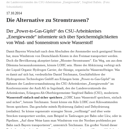
der Landesvorsitzenden des CSU-Arbeitskreises „Energiewende“, Siegfried Balleis. (Foto:
Schweinfurth)
17.10.2014
Die Alternative zu Stromtrassen?
Der „Power-to-Gas-Gipfel“ des CSU-Arbeitskreises
„Energiewende“ informierte sich über Speichermöglichkeiten
von Wind- und Sonnenstrom sowie Wasserstoff
Damit Bayerns Wirtschaft nach dem Abschalten der Atommeiler noch genügend Strom
hat, muss Windstrom von Deutschlands Küsten in den Freistaat transportiert werden.
Doch die Bevölkerung akzeptiert keine „Monster-Stromtrassen“. Ein Weg, um aus dem
Dilemma herauszukommmen, könnte LOHC sein. Hinter der Abkürzung verbirgt sich
der Liquid Organic Hydrogen Carrier, der flüssige, organische Wasserstoffträger. Was
es damit auf sich hat, verdeutlichte Daniel Teichmann, Geschäftsführer der
Hydrogenious Technologies GmbH aus Erlangen beim „Power-to-Gas-Gipfel“ im
Rahmen der Landesvorstandssitzung des CSU-Arbeitskreises „Energiewende“ im
Konferenzcenter der Audi AG in Ingolstadt, den der Landesvorsitzende des
Arbeitskreises, Erlangens Alt-Oberbürgermeister Siegfried Balleis (CSU), moderierte.
Wasserstoff einfach und sicher speichern
„LOHC kann Wasserstoff speichern, einfach
und sicher“, betonte Teichmann. Somit könne ein Kilo LOHC zwei Kilowattstunden
Strom speichern. Das geschehe mittels Hydrierung (laden) und Dehydrierung
(entladen). So könne regenerativ erzeugter Strom „verflüssigt“ und über weite
Strecken transportiert werden, zum Beispiel in Tankwagen per Bahn oder Lkw, oder in
Pipelines. „Auf diese Weise kann man Windstrom von der Nordsee problemlos per
Bahn nach Bayern transportieren“, unterstrich Teichmann. Ein großer Vorteil dieser