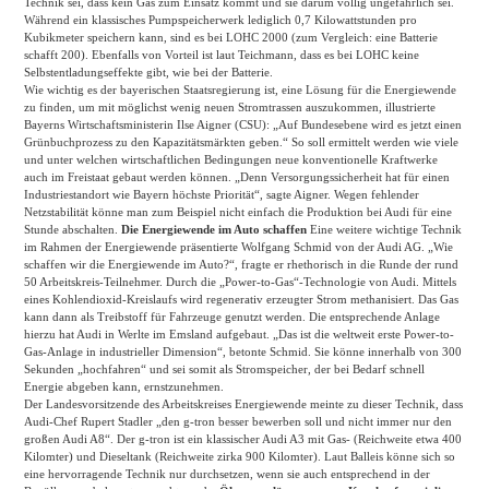
Technik sei, dass kein Gas zum Einsatz kommt und sie darum völlig ungefährlich sei.
Während ein klassisches Pumpspeicherwerk lediglich 0,7 Kilowattstunden pro
Kubikmeter speichern kann, sind es bei LOHC 2000 (zum Vergleich: eine Batterie
schafft 200). Ebenfalls von Vorteil ist laut Teichmann, dass es bei LOHC keine
Selbstentladungseffekte gibt, wie bei der Batterie.
Wie wichtig es der bayerischen Staatsregierung ist, eine Lösung für die Energiewende
zu finden, um mit möglichst wenig neuen Stromtrassen auszukommen, illustrierte
Bayerns Wirtschaftsministerin Ilse Aigner (CSU): „Auf Bundesebene wird es jetzt einen
Grünbuchprozess zu den Kapazitätsmärkten geben.“ So soll ermittelt werden wie viele
und unter welchen wirtschaftlichen Bedingungen neue konventionelle Kraftwerke
auch im Freistaat gebaut werden können. „Denn Versorgungssicherheit hat für einen
Industriestandort wie Bayern höchste Priorität“, sagte Aigner. Wegen fehlender
Netzstabilität könne man zum Beispiel nicht einfach die Produktion bei Audi für eine
Stunde abschalten.
Die Energiewende im Auto schaffen
Eine weitere wichtige Technik
im Rahmen der Energiewende präsentierte Wolfgang Schmid von der Audi AG. „Wie
schaffen wir die Energiewende im Auto?“, fragte er rhethorisch in die Runde der rund
50 Arbeitskreis-Teilnehmer. Durch die „Power-to-Gas“-Technologie von Audi. Mittels
eines Kohlendioxid-Kreislaufs wird regenerativ erzeugter Strom methanisiert. Das Gas
kann dann als Treibstoff für Fahrzeuge genutzt werden. Die entsprechende Anlage
hierzu hat Audi in Werlte im Emsland aufgebaut. „Das ist die weltweit erste Power-to-
Gas-Anlage in industrieller Dimension“, betonte Schmid. Sie könne innerhalb von 300
Sekunden „hochfahren“ und sei somit als Stromspeicher, der bei Bedarf schnell
Energie abgeben kann, ernstzunehmen.
Der Landesvorsitzende des Arbeitskreises Energiewende meinte zu dieser Technik, dass
Audi-Chef Rupert Stadler „den g-tron besser bewerben soll und nicht immer nur den
großen Audi A8“. Der g-tron ist ein klassischer Audi A3 mit Gas- (Reichweite etwa 400
Kilomter) und Dieseltank (Reichweite zirka 900 Kilomter). Laut Balleis könne sich so
eine hervorragende Technik nur durchsetzen, wenn sie auch entsprechend in der