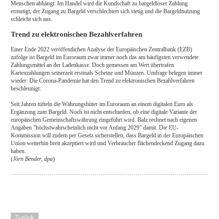
Menschen abhängt: Im Handel wird die Kundschaft zu bargeldloser Zahlung
ermutigt, der Zugang zu Bargeld verschlechtert sich stetig und die Bargeldnutzung
schleicht sich aus.
Trend zu elektronischen Bezahlverfahren
Einer Ende 2022 veröffentlichen Analyse der Europäischen Zentralbank (EZB)
zufolge ist Bargeld im Euroraum zwar immer noch das am häufigsten verwendete
Zahlungsmittel an der Ladenkasse. Doch gemessen am Wert übertrafen
Kartenzahlungen seinerzeit erstmals Scheine und Münzen. Umfrage belegen immer
wieder: Die Corona-Pandemie hat den Trend zu elektronischen Bezahlverfahren
beschleunigt.
Seit Jahren tüfteln die Währungshüter im Euroraum an einem digitalen Euro als
Ergänzung zum Bargeld. Noch ist nicht entschieden, ob eine digitale Variante der
europäischen Gemeinschaftswährung eingeführt wird. Balz rechnet nach eigenen
Angaben "höchstwahrscheinlich nicht vor Anfang 2029" damit. Die EU-
Kommission will zudem per Gesetz sicherstellen, dass Bargeld in der Europäischen
Union weiterhin breit akzeptiert wird und Verbraucher flächendeckend Zugang dazu
haben.
(
Jörn Bender, dpa
)
Zurück