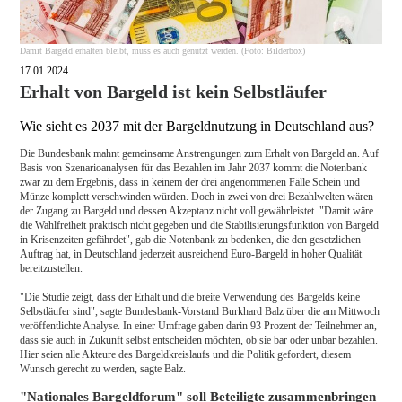
Damit Bargeld erhalten bleibt, muss es auch genutzt werden. (Foto: Bilderbox)
17.01.2024
Erhalt von Bargeld ist kein Selbstläufer
Wie sieht es 2037 mit der Bargeldnutzung in Deutschland aus?
Die Bundesbank mahnt gemeinsame Anstrengungen zum Erhalt von Bargeld an. Auf
Basis von Szenarioanalysen für das Bezahlen im Jahr 2037 kommt die Notenbank
zwar zu dem Ergebnis, dass in keinem der drei angenommenen Fälle Schein und
Münze komplett verschwinden würden. Doch in zwei von drei Bezahlwelten wären
der Zugang zu Bargeld und dessen Akzeptanz nicht voll gewährleistet. "Damit wäre
die Wahlfreiheit praktisch nicht gegeben und die Stabilisierungsfunktion von Bargeld
in Krisenzeiten gefährdet", gab die Notenbank zu bedenken, die den gesetzlichen
Auftrag hat, in Deutschland jederzeit ausreichend Euro-Bargeld in hoher Qualität
bereitzustellen.
"Die Studie zeigt, dass der Erhalt und die breite Verwendung des Bargelds keine
Selbstläufer sind", sagte Bundesbank-Vorstand Burkhard Balz über die am Mittwoch
veröffentlichte Analyse. In einer Umfrage gaben darin 93 Prozent der Teilnehmer an,
dass sie auch in Zukunft selbst entscheiden möchten, ob sie bar oder unbar bezahlen.
Hier seien alle Akteure des Bargeldkreislaufs und die Politik gefordert, diesem
Wunsch gerecht zu werden, sagte Balz.
"Nationales Bargeldforum" soll Beteiligte zusammenbringen