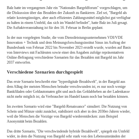
Balz hatte im vergangenen Jahr ein "Nationales Bargeldforum" vorgeschlagen, um
die Diskussion über das Bezahlen der Zukunft zu flankieren. Ziel sei, "Bargeld als
relativ kostengünstiges, aber auch effizientes Zahlungsmittel möglichst gut verfügbar
zu halten in einem Umfeld, das sich im Wandel befindet", hatte Balz im Juli gesagt.
Die Auftaktveranstaltung ist für den 16. Februar in Berlin geplant.
In der nun vorgelegten Studie, die vom Dienstleistungsunternehmen VDI/VDE
Innovation + Technik und dem Meinungsforschungsinstitut Sinus im Auftrag der
Bundesbank von Februar 2022 bis November 2023 erstellt wurde, wurden auf Basis
von Interviews mit Fachleuten sowie einer den Angaben zufolge repräsentativen
Online-Befragung verschiedene Szenarien für das Bezahlen mit Bargeld im Jahr
2037 entworfen.
Verschiedene Szenarien durchgespielt
Das erste Szenario beschreibt eine "hyperdigitale Bezahlwelt", in der Bargeld aus
dem Alltag der meisten Menschen beinahe verschwunden ist, es nur noch wenige
Bankfilialen oder Geldautomaten gibt und auch das Geldabheben an der Ladenkasse
nicht mehr möglich ist, da Verbraucher im Handel kaum noch bar bezahlen können.
Im zweiten Szenario wird eine "Bargeld-Renaissance" simuliert: Die Nutzung von
Schein und Münze sinkt zunächst, stabilisiert sich aber in den 2030er-Jahren wieder,
weil die Menschen die Vorzüge von Bargeld wiederentdecken: zum Beispiel
Anonymität beim Bezahlen.
Das dritte Szenario, "Die verschwindende hybride Bezahlwelt", spiegelt ein Umfeld
wider, in dem die Nutzung von Bargeld sehr stark von den Lebensumständen der