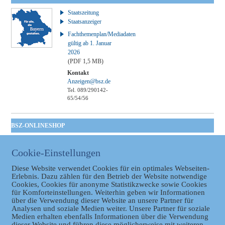
Staatszeitung
Staatsanzeiger
Fachthemenplan/Mediadaten
gültig ab 1. Januar
2026
(PDF 1,5 MB)
Kontakt
Anzeigen@bsz.de
Tel. 089/290142-
65/54/56
BSZ-ONLINESHOP
Kommunales
Taschenbuch
Cookie-Einstellungen
GVBl | Einbanddecke
Diese Website verwendet Cookies für ein optimales Webseiten-
Erlebnis. Dazu zählen für den Betrieb der Website notwendige
Cookies, Cookies für anonyme Statistikzwecke sowie Cookies
für Komforteinstellungen. Weiterhin geben wir Informationen
über die Verwendung dieser Website an unsere Partner für
Analysen und soziale Medien weiter. Unsere Partner für soziale
Medien erhalten ebenfalls Informationen über die Verwendung
dieser Website und führen diese möglicherweise mit weiteren