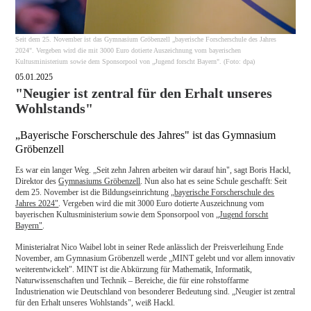
Seit dem 25. November ist das Gymnasium Gröbenzell „bayerische Forscherschule des Jahres
2024". Vergeben wird die mit 3000 Euro dotierte Auszeichnung vom bayerischen
Kultusministerium sowie dem Sponsorpool von „Jugend forscht Bayern". (Foto: dpa)
05.01.2025
"Neugier ist zentral für den Erhalt unseres
Wohlstands"
„Bayerische Forscherschule des Jahres" ist das Gymnasium
Gröbenzell
Es war ein langer Weg. „Seit zehn Jahren arbeiten wir darauf hin", sagt Boris Hackl,
Direktor des
Gymnasiums Gröbenzell
. Nun also hat es seine Schule geschafft: Seit
dem 25. November ist die Bildungseinrichtung „
bayerische Forscherschule des
Jahres 2024"
. Vergeben wird die mit 3000 Euro dotierte Auszeichnung vom
bayerischen Kultusministerium sowie dem Sponsorpool von
„Jugend forscht
Bayern"
.
Ministerialrat Nico Waibel lobt in seiner Rede anlässlich der Preisverleihung Ende
November, am Gymnasium Gröbenzell werde „MINT gelebt und vor allem innovativ
weiterentwickelt". MINT ist die Abkürzung für Mathematik, Informatik,
Naturwissenschaften und Technik – Bereiche, die für eine rohstoffarme
Industrienation wie Deutschland von besonderer Bedeutung sind. „Neugier ist zentral
für den Erhalt unseres Wohlstands", weiß Hackl.