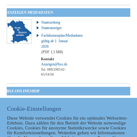
ANZEIGEN MEDIADATEN
Staatszeitung
Staatsanzeiger
Fachthemenplan/Mediadaten
gültig ab 1. Januar
2026
(PDF 1,5 MB)
Kontakt
Anzeigen@bsz.de
Tel. 089/290142-
65/54/56
BSZ-ONLINESHOP
Kommunales
Taschenbuch
Cookie-Einstellungen
GVBl | Einbanddecke
Diese Website verwendet Cookies für ein optimales Webseiten-
Erlebnis. Dazu zählen für den Betrieb der Website notwendige
Cookies, Cookies für anonyme Statistikzwecke sowie Cookies
für Komforteinstellungen. Weiterhin geben wir Informationen