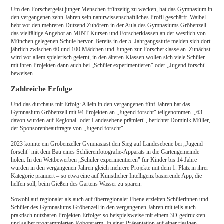
Um den Forschergeist junger Menschen frühzeitig zu wecken, hat das Gymnasium in
den vergangenen zehn Jahren sein naturwissenschaftliches Profil geschärft. Waibel
hebt vor den mehreren Dutzend Zuhörern in der Aula des Gymnasiums Gröbenzell
das vielfältige Angebot an MINT-Kursen und Forscherklassen an der westlich von
München gelegenen Schule hervor. Bereits in der 5. Jahrgangsstufe melden sich dort
jährlich zwischen 60 und 100 Mädchen und Jungen zur Forscherklasse an. Zunächst
wird vor allem spielerisch gelernt, in den älteren Klassen wollen sich viele Schüler
mit ihren Projekten dann auch bei „Schüler experimentieren" oder „Jugend forscht"
beweisen.
Zahlreiche Erfolge
Und das durchaus mit Erfolg: Allein in den vergangenen fünf Jahren hat das
Gymnasium Gröbenzell mit 94 Projekten an „Jugend forscht" teilgenommen. „63
davon wurden auf Regional- oder Landesebene prämiert", berichtet Dominik Müller,
der Sponsorenbeauftragte von „Jugend forscht".
2023 konnte ein Gröbenzeller Gymnasiast den Sieg auf Landesebene bei „Jugend
forscht" mit dem Bau eines Schlierenfotografie-Apparats in die Gartengemeinde
holen. In den Wettbewerben „Schüler experimentieren" für Kinder bis 14 Jahre
wurden in den vergangenen Jahren gleich mehrere Projekte mit dem 1. Platz in ihrer
Kategorie prämiert – so etwa eine auf Künstlicher Intelligenz basierende App, die
helfen soll, beim Gießen des Gartens Wasser zu sparen.
Sowohl auf regionaler als auch auf überregionaler Ebene erzielten Schülerinnen und
Schüler des Gymnasiums Gröbenzell in den vergangenen Jahren mit teils auch
praktisch nutzbaren Projekten Erfolge: so beispielsweise mit einem 3D-gedruckten
und selbst programmierten Roboterarm. In einer Präsentation auf einer riesigen