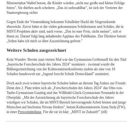
Ministerialrat Waibel betont, die Kinder würden „nicht nur große und kleine Erfolge
feiern". Sie dürften auch scheitern. „Das ist unbezahlbar", ist sich der Vertreter der
Staatsregierung sicher.
Gegen Ende der Veranstaltung bekommt Schulleiter Hackl die Siegerurkunde
überreicht. Zuvor bittet er die vielen gekommenen Schülerinnen und Schüler, die in
MINT-Projekten aktiv sind, nach vorne. „Das ist euer Preis, nicht meiner", ruft er
ihnen zu. Darauf folgt lang anhaltender Applaus des Publikums. Der Direktor betont:
„Selten habe ich mich so über Auszeichnung gefreut."
Weitere Schulen ausgezeichnet
Kein Wunder: Bereits zum vierten Mal war das Gymnasium Gröbenzell für den Titel
„bayerische Forscherschule des Jahres 2024" nominiert - zweimal wurde die
Bildungseinrichtung von der Kultusministerkonferenz zudem als eine von 16
Schulen bundesweit zur „Jugend forscht Schule Deutschland" nominiert.
Doch auch zwei weitere bayerische Schulen haben an diesem Tag Anlass zur Freude:
Denn den 2. Platz teilen sich als „Forscherschulen des Jahres 2024" das Otto-von-
Taube-Gymnasium Gauting und das Willibald-Gluck-Gymnasium Neumarkt in der
Oberpfalz. „Mit der Auszeichnung als bayerische Forscherschule des Jahres
würdigen wir Schulen, die im MINT-Bereich hervorragende Arbeit leisten und junge
Menschen auf höchstem Niveau fördern", betont Kultusministerin Anna Stolz (FW),
in einer
Pressemitteilung
. Für die sie ist klar: „MINT ist Zukunft!"
(till)