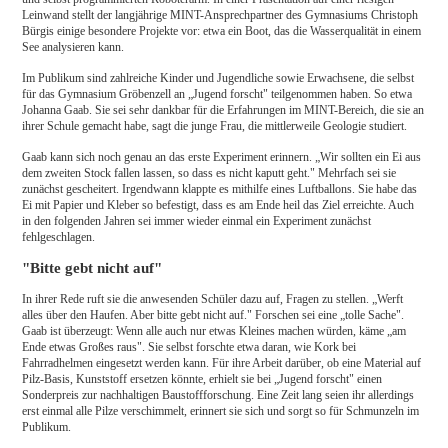
Leinwand stellt der langjährige MINT-Ansprechpartner des Gymnasiums Christoph
Bürgis einige besondere Projekte vor: etwa ein Boot, das die Wasserqualität in einem
See analysieren kann.
Im Publikum sind zahlreiche Kinder und Jugendliche sowie Erwachsene, die selbst
für das Gymnasium Gröbenzell an „Jugend forscht" teilgenommen haben. So etwa
Johanna Gaab. Sie sei sehr dankbar für die Erfahrungen im MINT-Bereich, die sie an
ihrer Schule gemacht habe, sagt die junge Frau, die mittlerweile Geologie studiert.
Gaab kann sich noch genau an das erste Experiment erinnern. „Wir sollten ein Ei aus
dem zweiten Stock fallen lassen, so dass es nicht kaputt geht." Mehrfach sei sie
zunächst gescheitert. Irgendwann klappte es mithilfe eines Luftballons. Sie habe das
Ei mit Papier und Kleber so befestigt, dass es am Ende heil das Ziel erreichte. Auch
in den folgenden Jahren sei immer wieder einmal ein Experiment zunächst
fehlgeschlagen.
"Bitte gebt nicht auf"
In ihrer Rede ruft sie die anwesenden Schüler dazu auf, Fragen zu stellen. „Werft
alles über den Haufen. Aber bitte gebt nicht auf." Forschen sei eine „tolle Sache".
Gaab ist überzeugt: Wenn alle auch nur etwas Kleines machen würden, käme „am
Ende etwas Großes raus". Sie selbst forschte etwa daran, wie Kork bei
Fahrradhelmen eingesetzt werden kann. Für ihre Arbeit darüber, ob eine Material auf
Pilz-Basis, Kunststoff ersetzen könnte, erhielt sie bei „Jugend forscht" einen
Sonderpreis zur nachhaltigen Baustoffforschung. Eine Zeit lang seien ihr allerdings
erst einmal alle Pilze verschimmelt, erinnert sie sich und sorgt so für Schmunzeln im
Publikum.