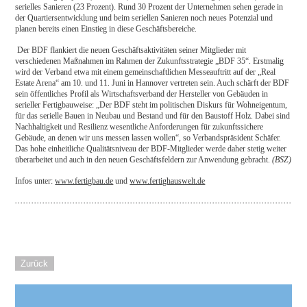
serielles Sanieren (23 Prozent). Rund 30 Prozent der Unternehmen sehen gerade in
der Quartiersentwicklung und beim seriellen Sanieren noch neues Potenzial und
planen bereits einen Einstieg in diese Geschäftsbereiche.
Der BDF flankiert die neuen Geschäftsaktivitäten seiner Mitglieder mit
verschiedenen Maßnahmen im Rahmen der Zukunftsstrategie „BDF 35“. Erstmalig
wird der Verband etwa mit einem gemeinschaftlichen Messeauftritt auf der „Real
Estate Arena“ am 10. und 11. Juni in Hannover vertreten sein. Auch schärft der BDF
sein öffentliches Profil als Wirtschaftsverband der Hersteller von Gebäuden in
serieller Fertigbauweise: „Der BDF steht im politischen Diskurs für Wohneigentum,
für das serielle Bauen in Neubau und Bestand und für den Baustoff Holz. Dabei sind
Nachhaltigkeit und Resilienz wesentliche Anforderungen für zukunftssichere
Gebäude, an denen wir uns messen lassen wollen“, so Verbandspräsident Schäfer.
Das hohe einheitliche Qualitätsniveau der BDF-Mitglieder werde daher stetig weiter
überarbeitet und auch in den neuen Geschäftsfeldern zur Anwendung gebracht.
(BSZ)
Infos unter:
www.fertigbau.de
und
www.fertighauswelt.de
Zurück