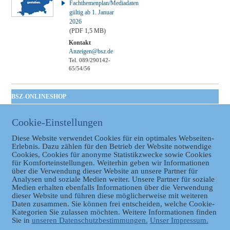
Fachthemenplan/Mediadaten
gültig ab 1. Januar
2026
(PDF 1,5 MB)
Kontakt
Anzeigen@bsz.de
Tel. 089/290142-
65/54/56
BSZ-ONLINESHOP
Kommunales
Cookie-Einstellungen
Taschenbuch
GVBl | Einbanddecke
Diese Website verwendet Cookies für ein optimales Webseiten-
Erlebnis. Dazu zählen für den Betrieb der Website notwendige
Cookies, Cookies für anonyme Statistikzwecke sowie Cookies
für Komforteinstellungen. Weiterhin geben wir Informationen
über die Verwendung dieser Website an unsere Partner für
Analysen und soziale Medien weiter. Unsere Partner für soziale
Medien erhalten ebenfalls Informationen über die Verwendung
dieser Website und führen diese möglicherweise mit weiteren
Daten zusammen. Sie können frei entscheiden, welche Cookie-
Datenschutz
Kategorien Sie zulassen möchten. Weitere Informationen finden
Sie in
unseren Datenschutzbestimmungen.
Unser Impressum.