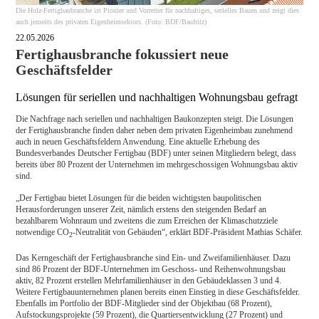
Die Holz-Fertigbaubranche ist Pionier und Vorreiter für nachhaltiges, serielles Bauen und zeigt dies
auch jenseits des privaten Eigenheimsektors. (Foto: BDF/Baufritz)
22.05.2026
Fertighausbranche fokussiert neue
Geschäftsfelder
Lösungen für seriellen und nachhaltigen Wohnungsbau gefragt
Die Nachfrage nach seriellen und nachhaltigen Baukonzepten steigt. Die Lösungen
der Fertighausbranche finden daher neben dem privaten Eigenheimbau zunehmend
auch in neuen Geschäftsfeldern Anwendung. Eine aktuelle Erhebung des
Bundesverbandes Deutscher Fertigbau (BDF) unter seinen Mitgliedern belegt, dass
bereits über 80 Prozent der Unternehmen im mehrgeschossigen Wohnungsbau aktiv
sind.
„Der Fertigbau bietet Lösungen für die beiden wichtigsten baupolitischen
Herausforderungen unserer Zeit, nämlich erstens den steigenden Bedarf an
bezahlbarem Wohnraum und zweitens die zum Erreichen der Klimaschutzziele
notwendige CO
-Neutralität von Gebäuden“, erklärt BDF-Präsident Mathias Schäfer.
2
Das Kerngeschäft der Fertighausbranche sind Ein- und Zweifamilienhäuser. Dazu
sind 86 Prozent der BDF-Unternehmen im Geschoss- und Reihenwohnungsbau
aktiv, 82 Prozent erstellen Mehrfamilienhäuser in den Gebäudeklassen 3 und 4.
Weitere Fertigbauunternehmen planen bereits einen Einstieg in diese Geschäftsfelder.
Ebenfalls im Portfolio der BDF-Mitglieder sind der Objektbau (68 Prozent),
Aufstockungsprojekte (59 Prozent), die Quartiersentwicklung (27 Prozent) und