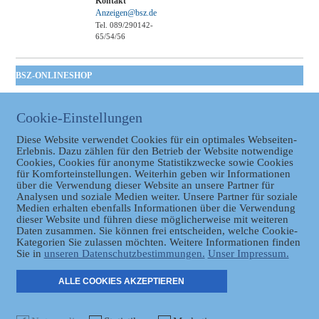
Kontakt
Anzeigen@bsz.de
Tel. 089/290142-
65/54/56
BSZ-ONLINESHOP
Kommunales
Taschenbuch
Cookie-Einstellungen
GVBl | Einbanddecke
Diese Website verwendet Cookies für ein optimales Webseiten-
Erlebnis. Dazu zählen für den Betrieb der Website notwendige
Cookies, Cookies für anonyme Statistikzwecke sowie Cookies
für Komforteinstellungen. Weiterhin geben wir Informationen
über die Verwendung dieser Website an unsere Partner für
Analysen und soziale Medien weiter. Unsere Partner für soziale
Medien erhalten ebenfalls Informationen über die Verwendung
dieser Website und führen diese möglicherweise mit weiteren
Daten zusammen. Sie können frei entscheiden, welche Cookie-
Datenschutz
Kategorien Sie zulassen möchten. Weitere Informationen finden
Sie in
unseren Datenschutzbestimmungen.
Unser Impressum.
ER
ALLE COOKIES AKZEPTIEREN