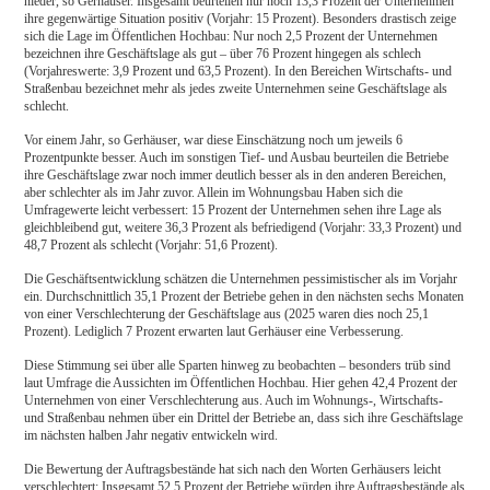
nieder, so Gerhäuser. Insgesamt beurteilen nur noch 13,3 Prozent der Unternehmen
ihre gegenwärtige Situation positiv (Vorjahr: 15 Prozent). Besonders drastisch zeige
sich die Lage im Öffentlichen Hochbau: Nur noch 2,5 Prozent der Unternehmen
bezeichnen ihre Geschäftslage als gut – über 76 Prozent hingegen als schlech
(Vorjahreswerte: 3,9 Prozent und 63,5 Prozent). In den Bereichen Wirtschafts- und
Straßenbau bezeichnet mehr als jedes zweite Unternehmen seine Geschäftslage als
schlecht.
Vor einem Jahr, so Gerhäuser, war diese Einschätzung noch um jeweils 6
Prozentpunkte besser. Auch im sonstigen Tief- und Ausbau beurteilen die Betriebe
ihre Geschäftslage zwar noch immer deutlich besser als in den anderen Bereichen,
aber schlechter als im Jahr zuvor. Allein im Wohnungsbau Haben sich die
Umfragewerte leicht verbessert: 15 Prozent der Unternehmen sehen ihre Lage als
gleichbleibend gut, weitere 36,3 Prozent als befriedigend (Vorjahr: 33,3 Prozent) und
48,7 Prozent als schlecht (Vorjahr: 51,6 Prozent).
Die Geschäftsentwicklung schätzen die Unternehmen pessimistischer als im Vorjahr
ein. Durchschnittlich 35,1 Prozent der Betriebe gehen in den nächsten sechs Monaten
von einer Verschlechterung der Geschäftslage aus (2025 waren dies noch 25,1
Prozent). Lediglich 7 Prozent erwarten laut Gerhäuser eine Verbesserung.
Diese Stimmung sei über alle Sparten hinweg zu beobachten – besonders trüb sind
laut Umfrage die Aussichten im Öffentlichen Hochbau. Hier gehen 42,4 Prozent der
Unternehmen von einer Verschlechterung aus. Auch im Wohnungs-, Wirtschafts-
und Straßenbau nehmen über ein Drittel der Betriebe an, dass sich ihre Geschäftslage
im nächsten halben Jahr negativ entwickeln wird.
Die Bewertung der Auftragsbestände hat sich nach den Worten Gerhäusers leicht
verschlechtert: Insgesamt 52,5 Prozent der Betriebe würden ihre Auftragsbestände als