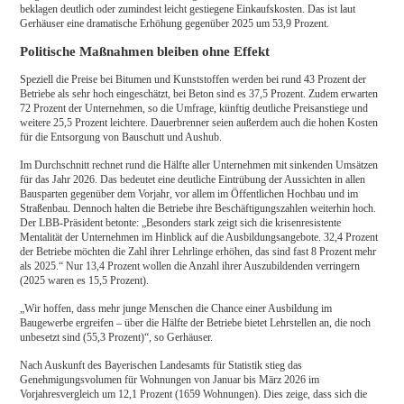
beklagen deutlich oder zumindest leicht gestiegene Einkaufskosten. Das ist laut
Gerhäuser eine dramatische Erhöhung gegenüber 2025 um 53,9 Prozent.
Politische Maßnahmen bleiben ohne Effekt
Speziell die Preise bei Bitumen und Kunststoffen werden bei rund 43 Prozent der
Betriebe als sehr hoch eingeschätzt, bei Beton sind es 37,5 Prozent. Zudem erwarten
72 Prozent der Unternehmen, so die Umfrage, künftig deutliche Preisanstiege und
weitere 25,5 Prozent leichtere. Dauerbrenner seien außerdem auch die hohen Kosten
für die Entsorgung von Bauschutt und Aushub.
Im Durchschnitt rechnet rund die Hälfte aller Unternehmen mit sinkenden Umsätzen
für das Jahr 2026. Das bedeutet eine deutliche Eintrübung der Aussichten in allen
Bausparten gegenüber dem Vorjahr, vor allem im Öffentlichen Hochbau und im
Straßenbau. Dennoch halten die Betriebe ihre Beschäftigungszahlen weiterhin hoch.
Der LBB-Präsident betonte: „Besonders stark zeigt sich die krisenresistente
Mentalität der Unternehmen im Hinblick auf die Ausbildungsangebote. 32,4 Prozent
der Betriebe möchten die Zahl ihrer Lehrlinge erhöhen, das sind fast 8 Prozent mehr
als 2025.“ Nur 13,4 Prozent wollen die Anzahl ihrer Auszubildenden verringern
(2025 waren es 15,5 Prozent).
„Wir hoffen, dass mehr junge Menschen die Chance einer Ausbildung im
Baugewerbe ergreifen – über die Hälfte der Betriebe bietet Lehrstellen an, die noch
unbesetzt sind (55,3 Prozent)“, so Gerhäuser.
Nach Auskunft des Bayerischen Landesamts für Statistik stieg das
Genehmigungsvolumen für Wohnungen von Januar bis März 2026 im
Vorjahresvergleich um 12,1 Prozent (1659 Wohnungen). Dies zeige, dass sich die