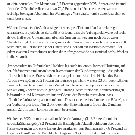
zu klein beurteilen. Ein Minus von 0,7 Prozent gegenüber 2025. Sorgenkind ist und
bleibt der Öffentliche Hochbau, wo 72,5 Prozent der Unternehmen zu wenige
Aufträge beklagen. Aber auch im Wohnungs-, Wirtschafts- und Straßenbau sieht es
kaum besser aus.
Währenddessen ist die Auftragslage im sonstigen Tief- und Ausbau relativ gut.
Alarmierend ist jedoch, so der LBB-Präsident, dass die Auftragsreichweite bei mehr
als der Hälfte der Unternehmen über alle Sparten hinweg nur noch bis zu zwei
Monate beträgt. Dies habe sich gegenüber dem Vorjahr weiter nach unten entwickelt.
Auch hier, so Gerhäuser, ist der Öffentliche Hochbau am stärksten betroffen. Bei
jedem zweiten Unternehmen reichen die Auftragsbestände bis maximal sechs Wochen
in die Zukunft.
„Insbesondere im Öffentlichen Hochbau lag noch im letzten Jahr viel Hoffnung auf
den Maßnahmen und zusätzlichen Investitionen der Bundesregierung – die jedoch
offensichtlich in der Praxis bisher nicht angekommen sind. Die Effekte des Bau-
Turbos etwa spüren 50,2 Prozent der Betriebe gar nicht, weitere 23,8 Prozent können
diese nicht beurteilen und nur ein Viertel der Unternehmen spüren eine positive
Auswirkung – wenn auch in geringem Umfang. Auch führte das Sondervermögen
Infrastruktur und Klimaschutz laut dreiViertel der Betriebe nicht dazu, dass
öffentliche Auftragsvergaben zunehmen. Das ist eine niederschmetternde Bilanz“, so
der Verbandspräsident. Nur 2,9 Prozent der Unternehmen würden eine Zunahme
spüren, 22,3 Prozent können das nicht beurteilen.
Wie bereits 2025 bremsen vor allem fehlende Aufträge (51,3 Prozent) und der
Arbeitskräftemangel (58,2 Prozent) die Bautätigkeit. Aktuell behindern aber auch
Preissteigerungen und erste Lieferschwierigkeiten von Baumaterial (37,6 Prozent) in
Folge der Iran-Krise die Bauabläufe. Insgesamt 96,4 Prozent der Unternehmen