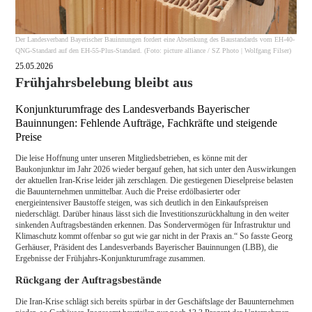
Der Landesverband Bayerischer Bauinnungen fordert eine Absenkung des Baustandards vom EH-40-
QNG-Standard auf den EH-55-Plus-Standard. (Foto: picture alliance / SZ Photo | Wolfgang Filser)
25.05.2026
Frühjahrsbelebung bleibt aus
Konjunkturumfrage des Landesverbands Bayerischer
Bauinnungen: Fehlende Aufträge, Fachkräfte und steigende
Preise
Die leise Hoffnung unter unseren Mitgliedsbetrieben, es könne mit der
Baukonjunktur im Jahr 2026 wieder bergauf gehen, hat sich unter den Auswirkungen
der aktuellen Iran-Krise leider jäh zerschlagen. Die gestiegenen Dieselpreise belasten
die Bauunternehmen unmittelbar. Auch die Preise erdölbasierter oder
energieintensiver Baustoffe steigen, was sich deutlich in den Einkaufspreisen
niederschlägt. Darüber hinaus lässt sich die Investitionszurückhaltung in den weiter
sinkenden Auftragsbeständen erkennen. Das Sondervermögen für Infrastruktur und
Klimaschutz kommt offenbar so gut wie gar nicht in der Praxis an.“ So fasste Georg
Gerhäuser, Präsident des Landesverbands Bayerischer Bauinnungen (LBB), die
Ergebnisse der Frühjahrs-Konjunkturumfrage zusammen.
Rückgang der Auftragsbestände
Die Iran-Krise schlägt sich bereits spürbar in der Geschäftslage der Bauunternehmen