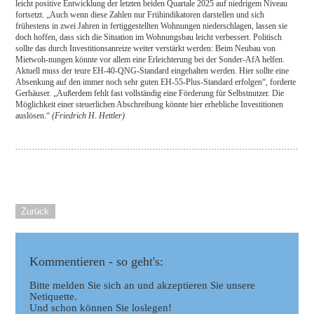
leicht positive Entwicklung der letzten beiden Quartale 2025 auf niedrigem Niveau
fortsetzt. „Auch wenn diese Zahlen nur Frühindikatoren darstellen und sich
frühestens in zwei Jahren in fertiggestellten Wohnungen niederschlagen, lassen sie
doch hoffen, dass sich die Situation im Wohnungsbau leicht verbessert. Politisch
sollte das durch Investitionsanreize weiter verstärkt werden: Beim Neubau von
Mietwoh-nungen könnte vor allem eine Erleichterung bei der Sonder-AfA helfen.
Aktuell muss der teure EH-40-QNG-Standard eingehalten werden. Hier sollte eine
Absenkung auf den immer noch sehr guten EH-55-Plus-Standard erfolgen“, forderte
Gerhäuser. „Außerdem fehlt fast vollständig eine Förderung für Selbstnutzer. Die
Möglichkeit einer steuerlichen Abschreibung könnte hier erhebliche Investitionen
auslösen.“
(Friedrich H. Hettler)
Zurück
Kommentieren - so geht's:
Bitte melden Sie sich an und akzeptieren Sie unsere
Netiquette.
Und schon können Sie loslegen!