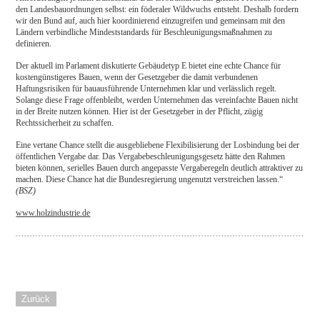
den Landesbauordnungen selbst: ein föderaler Wildwuchs entsteht. Deshalb fordern
wir den Bund auf, auch hier koordinierend einzugreifen und gemeinsam mit den
Ländern verbindliche Mindeststandards für Beschleunigungsmaßnahmen zu
definieren.
Der aktuell im Parlament diskutierte Gebäudetyp E bietet eine echte Chance für
kostengünstigeres Bauen, wenn der Gesetzgeber die damit verbundenen
Haftungsrisiken für bauausführende Unternehmen klar und verlässlich regelt.
Solange diese Frage offenbleibt, werden Unternehmen das vereinfachte Bauen nicht
in der Breite nutzen können. Hier ist der Gesetzgeber in der Pflicht, zügig
Rechtssicherheit zu schaffen.
Eine vertane Chance stellt die ausgebliebene Flexibilisierung der Losbindung bei der
öffentlichen Vergabe dar. Das Vergabebeschleunigungsgesetz hätte den Rahmen
bieten können, serielles Bauen durch angepasste Vergaberegeln deutlich attraktiver zu
machen. Diese Chance hat die Bundesregierung ungenutzt verstreichen lassen.“
(BSZ)
www.holzindustrie.de
Zurück