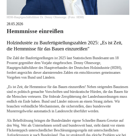
HDH-Hauptgeschäftsführer Dr. Denny Ohnesorge. (Foto: HDH)
28.05.2026
Hemmnisse einreißen
Holzindustrie zu Baufertigstellungszahlen 2025: „Es ist Zeit,
die Hemmnisse für das Bauen einzureißen"
Die Zahl der Baufertigstellungen ist 2025 laut Statistischem Bundesamt um 18
Prozent gegenüber dem Vorjahr eingebrochen. Denny Ohnesorge,
Hauptgeschäftsführer des Hauptverbandes der Deutschen Holzindustrie (HDH),
fordert angesichts dieser alarmierenden Zahlen ein entschlossenes gemeinsames
Vorgehen von Bund und Ländern.
„Es ist Zeit, die Hemmnisse für das Bauen einzureißen! Neben steigenden Bauzinsen
sind es politisch gemachte Vorschriften und bürokratische Hürden, die das Bauen für
die Menschen verteuern. Die föderale Zersplitterung der Landesbauordnungen muss
endlich ein Ende haben. Bund und Länder müssen an einem Strang ziehen. Wir
brauchen verbindliche Mechanismen, die sicherstellen, dass bundesweite
Musterregelwerke automatisch in Landesrecht überführt werden.
Als Behelfslösung bringen die Bundesländer eigene Schneller-Bauen-Gesetze auf
den Weg. Wer als Unternehmen seriell und bundesweit baut, steht damit vor einem
Flickenteppich unterschiedlicher Beschleunigungsregeln mit unterschiedlichen
Anforderungen je nach Bundesland. Das ist strukturell das gleiche Problem wie bei