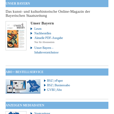
UNSER BAYERN
Das kunst- und kulturhistorische Online-Magazin der
Bayerischen Staatszeitung
Unser Bayern
Lesen
Nachbestellen
Aktuelle PDF-Ausgabe
Nur für Abonnenten
Unser Bayern –
Inhaltsverzeichnisse
ABO + BESTELLSERVICE
BSZ | ePaper
BSZ | Businessabo
GVBI | Abo
ANZEIGEN MEDIADATEN
Staatszeitung