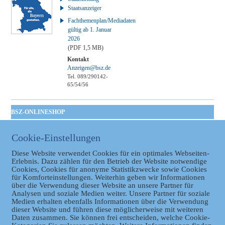
Staatsanzeiger
Fachthemenplan/Mediadaten
gültig ab 1. Januar
2026
(PDF 1,5 MB)
Kontakt
Anzeigen@bsz.de
Tel. 089/290142-
65/54/56
BSZ-ONLINESHOP
Kommunales
Cookie-Einstellungen
Taschenbuch
GVBl | Einbanddecke
Diese Website verwendet Cookies für ein optimales Webseiten-
Erlebnis. Dazu zählen für den Betrieb der Website notwendige
Cookies, Cookies für anonyme Statistikzwecke sowie Cookies
für Komforteinstellungen. Weiterhin geben wir Informationen
über die Verwendung dieser Website an unsere Partner für
Analysen und soziale Medien weiter. Unsere Partner für soziale
Medien erhalten ebenfalls Informationen über die Verwendung
dieser Website und führen diese möglicherweise mit weiteren
Daten zusammen. Sie können frei entscheiden, welche Cookie-
Datenschutz