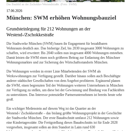
Das Baufeld an der Zschokke-/Westendstraße. (Foto: SWM)
17.06.2026
München: SWM erhöhen Wohnungsbauziel
Grundsteinlegung für 212 Wohnungen an der
Westend-/Zschokkestraße
Die Stadtwerke München (SWM) bauen ihr Engagement für bezahlbaren
Wohnraum deutlich aus. Das bisherige Ziel, bis 2030 insgesamt 3000 Wohnungen zu
schaffen, wird erweitert: Bis 2040 sollen nun insgesamt 4000 Wohnungen entstehen.
Damit leisten die SWM einen noch größeren Beitrag zur Entlastung des Münchner
Wohnungsmarktes und zur Sicherung des Wirtschaftsstandorts München.
Die Wohnungen werden in erster Linie Mitarbeitenden der SWM als
Werkswohnungen zur Verfügung gestellt. Darüber hinaus sollen auch Beschäftigte
anderer städtischer Gesellschaften von dem Angebot profitieren. Ergänzend planen
die SWM, einen begrenzten Teil der Wohnungen weiteren Unternehmen in München
zur Verfügung zu stellen, um diese bei der Gewinnung und Bindung von Fachkräften
zu unterstützen. Das Interesse potenzieller Partnerunternehmen ist bereits heute sehr
groß.
Ein wichtiger Meilenstein auf diesem Weg ist das Quartier an der
Westend-/ Zschokkestraße – das bislang größte Wohnungsprojekt in der Geschichte
der Stadtwerke München. Der erste Bauabschnitt umfasst 212 Wohnungen sowie
eine Kindertagesstätte. Die Fertigstellung dieses Bauabschnitts ist für Ende 2028
vorgesehen, insgesamt sollen an dem Standort in Laim rund 630