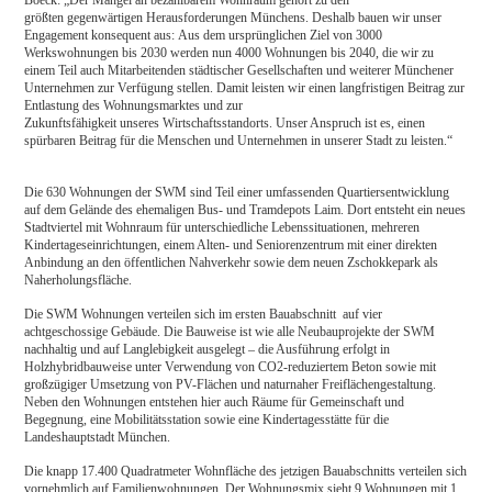
Boeck: „Der Mangel an bezahlbarem Wohnraum gehört zu den
größten gegenwärtigen Herausforderungen Münchens. Deshalb bauen wir unser
Engagement konsequent aus: Aus dem ursprünglichen Ziel von 3000
Werkswohnungen bis 2030 werden nun 4000 Wohnungen bis 2040, die wir zu
einem Teil auch Mitarbeitenden städtischer Gesellschaften und weiterer Münchener
Unternehmen zur Verfügung stellen. Damit leisten wir einen langfristigen Beitrag zur
Entlastung des Wohnungsmarktes und zur
Zukunftsfähigkeit unseres Wirtschaftsstandorts. Unser Anspruch ist es, einen
spürbaren Beitrag für die Menschen und Unternehmen in unserer Stadt zu leisten.“
Die 630 Wohnungen der SWM sind Teil einer umfassenden Quartiersentwicklung
auf dem Gelände des ehemaligen Bus- und Tramdepots Laim. Dort entsteht ein neues
Stadtviertel mit Wohnraum für unterschiedliche Lebenssituationen, mehreren
Kindertageseinrichtungen, einem Alten- und Seniorenzentrum mit einer direkten
Anbindung an den öffentlichen Nahverkehr sowie dem neuen Zschokkepark als
Naherholungsfläche.
Die SWM Wohnungen verteilen sich im ersten Bauabschnitt auf vier
achtgeschossige Gebäude. Die Bauweise ist wie alle Neubauprojekte der SWM
nachhaltig und auf Langlebigkeit ausgelegt – die Ausführung erfolgt in
Holzhybridbauweise unter Verwendung von CO2-reduziertem Beton sowie mit
großzügiger Umsetzung von PV-Flächen und naturnaher Freiflächengestaltung.
Neben den Wohnungen entstehen hier auch Räume für Gemeinschaft und
Begegnung, eine Mobilitätsstation sowie eine Kindertagesstätte für die
Landeshauptstadt München.
Die knapp 17.400 Quadratmeter Wohnfläche des jetzigen Bauabschnitts verteilen sich
vornehmlich auf Familienwohnungen. Der Wohnungsmix sieht 9 Wohnungen mit 1