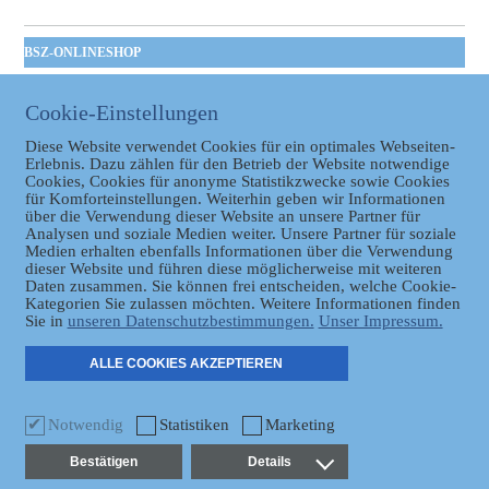
BSZ-ONLINESHOP
Kommunales
Taschenbuch
Cookie-Einstellungen
GVBl | Einbanddecke
Diese Website verwendet Cookies für ein optimales Webseiten-
Erlebnis. Dazu zählen für den Betrieb der Website notwendige
Cookies, Cookies für anonyme Statistikzwecke sowie Cookies
für Komforteinstellungen. Weiterhin geben wir Informationen
über die Verwendung dieser Website an unsere Partner für
Analysen und soziale Medien weiter. Unsere Partner für soziale
Medien erhalten ebenfalls Informationen über die Verwendung
dieser Website und führen diese möglicherweise mit weiteren
Daten zusammen. Sie können frei entscheiden, welche Cookie-
Datenschutz
Kategorien Sie zulassen möchten. Weitere Informationen finden
Sie in
unseren Datenschutzbestimmungen.
Unser Impressum.
ER
ALLE COOKIES AKZEPTIEREN
Notwendig
Statistiken
Marketing
Bestätigen
Details