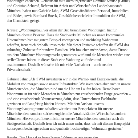
Wohnungen entstehen. Gemeinsam mit Oberbürgermeister Dominik Krause (Grüne)
und Christian Scharpf, Referent für Arbeit und Wirtschaft der Landeshauptstadt
München, haben nun Gabriele Jahn, SWM Geschäftsführerin Personal, Immobilien
und Bäder, sowie Bernhard Boeck, Geschäftsbereichsleiter Immobilien der SWM,
den Grundstein gelegt.
Krause: „Wohnungsbau, vor allem der Bau bezahlbarer Wohnungen, hat für
München oberste Priorität. Dass die Stadtwerke München als unser kommunales
Unternehmen hier mit gutem Beispiel vorangehen und nachhaltig Wohnraum
schaffen, freut mich deshalb umso mehr. Mit dieser Initiative schaffen die SWM das
zukünftige Zuhause für hunderte Familien. Wir brauchen mehr davon, damit Druck
aus dem Münchner Wohnungsmarkt genommen wird und die Menschen wieder eine
reelle Chance haben, in dieser Stadt eine Wohnung zu finden und
anzukommen. Deshalb wünsche ich mir viele Nachahmer – auch aus der
Privatwirtschaft.“
Gabriele Jahn: „Als SWM investieren wir in die Wärme- und Energiewende, die
Mobilität von morgen sowie unsere Infrastruktur. Wir investieren aber auch in unsere
Mitarbeitenden, die München rund um die Uhr am Laufen halten. Bezahlbarer
Wohnraum ist für viele Menschen in München zur entscheidenden Frage geworden –
und eine entscheidende Voraussetzung dafür, dass Unternehmen Fachkräfte
gewinnen und langfristig binden können. Mit dem Ausbau unseres
Wohnungsbauprogramms schaffen wir nicht nur Perspektiven für unsere
Mitarbeitenden, sondern stärken zugleich die Attraktivität des Wirtschaftsstandorts
München. Hiervon profitieren nicht nur unsere Mitarbeitenden, sondern auch die
Stadtgesellschaft. Deshalb freu ich mich umso mehr, dass wir mit diesem Bauprojekt
konsequent bedarfsgerechten und qualitativ hochwertigen Wohnraum gestalten.”