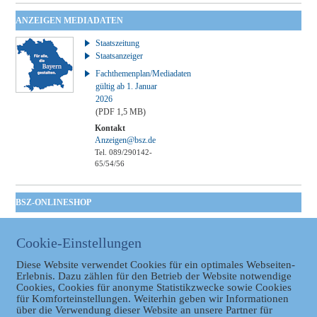
ANZEIGEN MEDIADATEN
Staatszeitung
Staatsanzeiger
Fachthemenplan/Mediadaten
gültig ab 1. Januar
2026
(PDF 1,5 MB)
Kontakt
Anzeigen@bsz.de
Tel. 089/290142-
65/54/56
BSZ-ONLINESHOP
Kommunales
Taschenbuch
Cookie-Einstellungen
GVBl | Einbanddecke
Diese Website verwendet Cookies für ein optimales Webseiten-
Erlebnis. Dazu zählen für den Betrieb der Website notwendige
Cookies, Cookies für anonyme Statistikzwecke sowie Cookies
für Komforteinstellungen. Weiterhin geben wir Informationen
über die Verwendung dieser Website an unsere Partner für