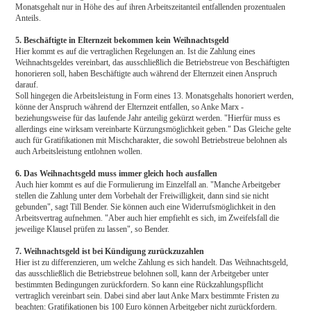
Monatsgehalt nur in Höhe des auf ihren Arbeitszeitanteil entfallenden prozentualen
Anteils.
5. Beschäftigte in Elternzeit bekommen kein Weihnachtsgeld
Hier kommt es auf die vertraglichen Regelungen an. Ist die Zahlung eines
Weihnachtsgeldes vereinbart, das ausschließlich die Betriebstreue von Beschäftigten
honorieren soll, haben Beschäftigte auch während der Elternzeit einen Anspruch
darauf.
Soll hingegen die Arbeitsleistung in Form eines 13. Monatsgehalts honoriert werden,
könne der Anspruch während der Elternzeit entfallen, so Anke Marx -
beziehungsweise für das laufende Jahr anteilig gekürzt werden. "Hierfür muss es
allerdings eine wirksam vereinbarte Kürzungsmöglichkeit geben." Das Gleiche gelte
auch für Gratifikationen mit Mischcharakter, die sowohl Betriebstreue belohnen als
auch Arbeitsleistung entlohnen wollen.
6. Das Weihnachtsgeld muss immer gleich hoch ausfallen
Auch hier kommt es auf die Formulierung im Einzelfall an. "Manche Arbeitgeber
stellen die Zahlung unter dem Vorbehalt der Freiwilligkeit, dann sind sie nicht
gebunden", sagt Till Bender. Sie können auch eine Widerrufsmöglichkeit in den
Arbeitsvertrag aufnehmen. "Aber auch hier empfiehlt es sich, im Zweifelsfall die
jeweilige Klausel prüfen zu lassen", so Bender.
7. Weihnachtsgeld ist bei Kündigung zurückzuzahlen
Hier ist zu differenzieren, um welche Zahlung es sich handelt. Das Weihnachtsgeld,
das ausschließlich die Betriebstreue belohnen soll, kann der Arbeitgeber unter
bestimmten Bedingungen zurückfordern. So kann eine Rückzahlungspflicht
vertraglich vereinbart sein. Dabei sind aber laut Anke Marx bestimmte Fristen zu
beachten: Gratifikationen bis 100 Euro können Arbeitgeber nicht zurückfordern.