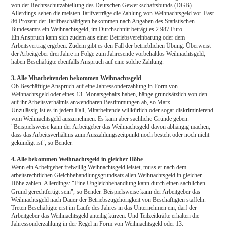
von der Rechtsschutzabteilung des Deutschen Gewerkschaftsbunds (DGB).
Allerdings sehen die meisten Tarifverträge die Zahlung von Weihnachtsgeld vor. Fast
86 Prozent der Tarifbeschäftigten bekommen nach Angaben des Statistischen
Bundesamts ein Weihnachtsgeld, im Durchschnitt beträgt es 2.987 Euro.
Ein Anspruch kann sich zudem aus einer Betriebsvereinbarung oder dem
Arbeitsvertrag ergeben. Zudem gibt es den Fall der betrieblichen Übung: Überweist
der Arbeitgeber drei Jahre in Folge zum Jahresende vorbehaltlos Weihnachtsgeld,
haben Beschäftigte ebenfalls Anspruch auf eine solche Zahlung.
3. Alle Mitarbeitenden bekommen Weihnachtsgeld
Ob Beschäftigte Anspruch auf eine Jahressonderzahlung in Form von
Weihnachtsgeld oder eines 13. Monatsgehalts haben, hänge grundsätzlich von den
auf ihr Arbeitsverhältnis anwendbaren Bestimmungen ab, so Marx.
Unzulässig ist es in jedem Fall, Mitarbeitende willkürlich oder sogar diskriminierend
vom Weihnachtsgeld auszunehmen. Es kann aber sachliche Gründe geben.
"Beispielsweise kann der Arbeitgeber das Weihnachtsgeld davon abhängig machen,
dass das Arbeitsverhältnis zum Auszahlungszeitpunkt noch besteht oder noch nicht
gekündigt ist", so Bender.
4. Alle bekommen Weihnachtsgeld in gleicher Höhe
Wenn ein Arbeitgeber freiwillig Weihnachtsgeld leistet, muss er nach dem
arbeitsrechtlichen Gleichbehandlungsgrundsatz allen Weihnachtsgeld in gleicher
Höhe zahlen. Allerdings: "Eine Ungleichbehandlung kann durch einen sachlichen
Grund gerechtfertigt sein", so Bender. Beispielsweise kann der Arbeitgeber das
Weihnachtsgeld nach Dauer der Betriebszugehörigkeit von Beschäftigten staffeln.
Treten Beschäftigte erst im Laufe des Jahres in das Unternehmen ein, darf der
Arbeitgeber das Weihnachtsgeld anteilig kürzen. Und Teilzeitkräfte erhalten die
Jahressonderzahlung in der Regel in Form von Weihnachtsgeld oder 13.