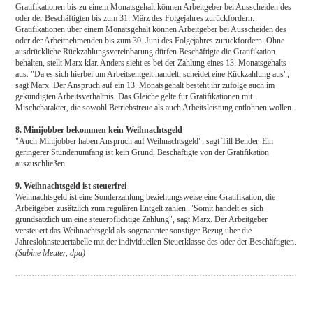
Gratifikationen bis zu einem Monatsgehalt können Arbeitgeber bei Ausscheiden des
oder der Beschäftigten bis zum 31. März des Folgejahres zurückfordern.
Gratifikationen über einem Monatsgehalt können Arbeitgeber bei Ausscheiden des
oder der Arbeitnehmenden bis zum 30. Juni des Folgejahres zurückfordern. Ohne
ausdrückliche Rückzahlungsvereinbarung dürfen Beschäftigte die Gratifikation
behalten, stellt Marx klar. Anders sieht es bei der Zahlung eines 13. Monatsgehalts
aus. "Da es sich hierbei um Arbeitsentgelt handelt, scheidet eine Rückzahlung aus",
sagt Marx. Der Anspruch auf ein 13. Monatsgehalt besteht ihr zufolge auch im
gekündigten Arbeitsverhältnis. Das Gleiche gelte für Gratifikationen mit
Mischcharakter, die sowohl Betriebstreue als auch Arbeitsleistung entlohnen wollen.
8. Minijobber bekommen kein Weihnachtsgeld
"Auch Minijobber haben Anspruch auf Weihnachtsgeld", sagt Till Bender. Ein
geringerer Stundenumfang ist kein Grund, Beschäftigte von der Gratifikation
auszuschließen.
9. Weihnachtsgeld ist steuerfrei
Weihnachtsgeld ist eine Sonderzahlung beziehungsweise eine Gratifikation, die
Arbeitgeber zusätzlich zum regulären Entgelt zahlen. "Somit handelt es sich
grundsätzlich um eine steuerpflichtige Zahlung", sagt Marx. Der Arbeitgeber
versteuert das Weihnachtsgeld als sogenannter sonstiger Bezug über die
Jahreslohnsteuertabelle mit der individuellen Steuerklasse des oder der Beschäftigten.
(Sabine Meuter, dpa)