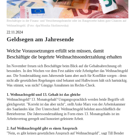
Beschäftigte in der Finanz- und Versicherungsbranche oder im Baugewerbe haben gute Chancen auf
Weihnachtsgeld. (Foto: dpa/Monika Skolimowska)
22.11.2024
Geldsegen am Jahresende
Welche Voraussetzungen erfüllt sein müssen, damit
Beschäftigte die begehrte Weihnachtssonderzahlung erhalten
Im November freuen sich Beschäftigte beim Blick auf die Gehaltsabrechnung oft
besonders. In den Wochen vor dem Fest zahlen viele Arbeitgeber das Weihnachtsgeld
aus. Die Sonderzahlung zum Jahresende kann aber auch für Konflikte sorgen - denn
nicht alle gesetzlichen Regelungen sind bekannt und Halbwissen hält sich hartnäckig.
Was stimmt, was nicht? Gängige Annahmen im Rechts-Check.
1. Weihnachtsgeld und 13. Gehalt ist das gleiche
Weihnachtsgeld? 13. Monatsgehalt? Umgangssprachlich werden beide Begriffe oft
gleichgesetzt. "Korrekt ist das aber nicht", stellt Anke Marx von der Arbeitskammer
des Saarlandes klar. Der Unterschied: Weihnachtsgeld belohnt ausschließlich die
Betriebstreue. Die Jahressonderzahlung in Form eines 13. Monatsgehalts ist im
Arbeitsvertrag geregelt und honoriert geleistete Arbeit.
2. Auf Weihnachtsgeld gibt es einen Anspruch
"Nein, es gibt keinen gesetzlichen Anspruch auf Weihnachtsgeld", sagt Till Bender