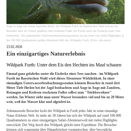
Auge in Auge mit einem kapitalen Hecht: Im Wildpark Furth im Bayerischen Wald können die
Besucher auch im Winter gefahrlos und trockenen Fußes die Fische unter der Eisdecke eines Sees
beobachten. Die spektakuläre Unterwasserbeobachtungsstation ist nur eines von vielen Highlights in
der 100.000 Quadratmeter großen Abenteuer-Welt des Wildparks Furth. (Foto: obx-news)
23.02.2026
Ein einzigartiges Naturerlebnis
Wildpark Furth: Unter dem Eis den Hechten ins Maul schauen
Einmal ganz gefahrlos unter die Eisdecke eines Sees tauchen - im Wildpark
Furth im Bayerischen Wald wird dieses Abenteuer Wirklichkeit. In einer
einmaligen Unterwasserbeobachtungsstation können Besucher in rund drei
Meter Tiefe Hechte bei der Jagd beobachten und Auge in Auge mit Zandern,
Rotaugen und Krebsen trockenen Fußes selbst zum "Teichbewohner"
werden. Im Winter sieht man unter Wasser besonders viel und bis zu 20 Meter
weit, weil das Wasser klar und algenfrei ist.
Zehntausende Besucher lockt der Wildpark in Furth jedes Jahr in seine einmalige
Natur-Erlebnis-Welt. In mehr als 30 Jahren hat sich der Wildpark auf rund 100.000
Quadratmetern zu einer einzigartigen Safari-Abenteuerwelt mit vielen Highlights
entwickelt. Der Weg durch den Wildpark gleicht einer Expedition: Die Besucher
können sich wagemutig über Hängebrücken voranpirschen, über bewegliche