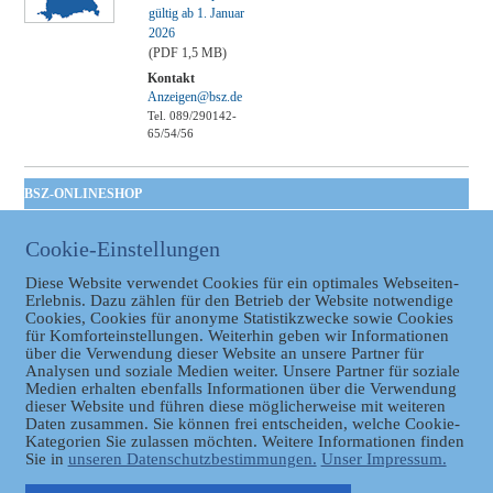
gültig ab 1. Januar
2026
(PDF 1,5 MB)
Kontakt
Anzeigen@bsz.de
Tel. 089/290142-
65/54/56
BSZ-ONLINESHOP
Kommunales
Cookie-Einstellungen
Taschenbuch
GVBl | Einbanddecke
Diese Website verwendet Cookies für ein optimales Webseiten-
Erlebnis. Dazu zählen für den Betrieb der Website notwendige
Cookies, Cookies für anonyme Statistikzwecke sowie Cookies
für Komforteinstellungen. Weiterhin geben wir Informationen
über die Verwendung dieser Website an unsere Partner für
Analysen und soziale Medien weiter. Unsere Partner für soziale
Medien erhalten ebenfalls Informationen über die Verwendung
dieser Website und führen diese möglicherweise mit weiteren
Daten zusammen. Sie können frei entscheiden, welche Cookie-
Datenschutz
Kategorien Sie zulassen möchten. Weitere Informationen finden
Sie in
unseren Datenschutzbestimmungen.
Unser Impressum.