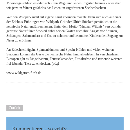
Moorwege schleichen oder sich ihren Weg durch einen Irrgarten bahnen - oder eben
wie jetzt im Winter gefahrlos das Leben im zugefrorenen See beobachten.
Wer den Wildpark nicht auf eigene Faust erkunden möchte, kann sich auch auf einer
der Erlebnis-Führungen von Wildpark-Gründer Ulrich Stöckerl persönlich in die
heimische Natur entführen lassen. Unter dem Motto "Mut zur Wildnis" versucht der
geprüfte Naturführer Stöckerl dabei seinen Gästen auch ihre Ängste vor Spinnen,
Schlangen, Salamandern und Co. zu nehmen und besonders Kindern den Zugang zur
Natur zu eröffnen.
An Eidechsenhügeln, Spinnenbäumen und Specht-Höhlen und vielen weiteren
Stationen können die Gäste die heimische Natur hautnah erleben. In verschiedenen
Biotopen gibt es Ringelnattern, Feuersalamander, Flusskrebse und tausende weiterer
frei lebender Tiere zu entdecken.
(obx)
www.wildgarten-furth.de
Zurück
Kommentieren - so geht's: