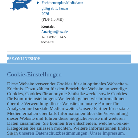
Fachthemenplan/Mediadaten
gültig ab 1. Januar
2026
(PDF 1,5 MB)
Kontakt
Anzeigen@bsz.de
Tel. 089/290142-
65/54/56
BSZ-ONLINESHOP
Kommunales
Cookie-Einstellungen
Taschenbuch
GVBl | Einbanddecke
Diese Website verwendet Cookies für ein optimales Webseiten-
Erlebnis. Dazu zählen für den Betrieb der Website notwendige
Cookies, Cookies für anonyme Statistikzwecke sowie Cookies
für Komforteinstellungen. Weiterhin geben wir Informationen
über die Verwendung dieser Website an unsere Partner für
Analysen und soziale Medien weiter. Unsere Partner für soziale
Medien erhalten ebenfalls Informationen über die Verwendung
dieser Website und führen diese möglicherweise mit weiteren
Daten zusammen. Sie können frei entscheiden, welche Cookie-
Datenschutz
Kategorien Sie zulassen möchten. Weitere Informationen finden
Sie in
unseren Datenschutzbestimmungen.
Unser Impressum.