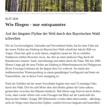
Flyline Mitterdorf. (Foto: obx-news/Zweckverband Mitterdorf/Woidlife Photography)
02.07.2026
Wie fliegen - nur entspannter
Auf der längsten Flyline der Welt durch den Bayerischen Wald
schweben
Wer an Geschwindigkeit, Adrenalin und Nervenkitzel denkt, hat bei einer Fahrt mit
der neuen Flyline am Almberg im Bayerischen Wald schnell das falsche Bild vor
Augen. Denn hier geht es nicht darum, möglichst rasant ins Tal zu schießen.
Stattdessen erleben Besucher etwas, das eher an einen lautlosen Flug durch die
Baumkronen erinnert. Sanft, entschleunigt und mitten durch die Natur. Mit fast 2000
Metern Länge gilt die neue Flyline am Almberg in Mitterfirmiansreut bei Philippsreut
(Kreis Freyung-Grafenau) als die längste ihrer Art weltweit. Sie macht den
traditionsreichen Wintersportberg zu einem ganzjährigen Ausflugsziel und bietet ein
Naturerlebnis, das in dieser Form einzigartig ist.
Nach der Auffahrt mit der neuen Sesselbahn beginnt eine rund 15-minütige Fahrt
durch den Wald. Drei bis acht Meter über dem Boden gleiten die Gäste nahezu
geräuschlos zwischen den Bäumen hindurch. Mal führen enge Kurven durch dichtes
Grün, dann wieder öffnen sich weite Passagen mit Blick auf die Landschaft des
Bayerischen Waldes. Knapp 300 Höhenmeter werden dabei überwunden - allerdings
nicht im Tempo einer klassischen Zipline, sondern bewusst langsam und kontrolliert.