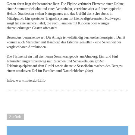
Genau darin liegt der besondere Reiz. Die Flyline verbindet Elemente einer Zipline,
einer Sommerrodelbahn und einer Achterbahn, verzichtet aber auf deren typische
Hektik. Stattdessen stehen Naturgenuss und das Gefühl des Schwebens im
Mittelpunkt. Ein spezielles Tragrohrsystem mit fliehkraftgebremstem Rollwagen
sorgt für eine sichere Fahrt, die auch Familien mit Kindern oder weniger
abenteuerlustigen Gästen offensteht.
Besonders bemerkenswert: Die Anlage ist vollständig barrierefrei konzipiert. Damit
können auch Menschen mit Handicap das Erlebnis genießen - eine Seltenheit bei
vergleichbaren Attraktionen.
Die Flyline ist ein Teil des neuen Sommerangebots am Almberg. Ein rund fünf
Kilometer langer Spieleweg mit Rutschen und Schaukeln, ein großer
Erlebnisspielplatz auf dem Gipfel sowie die neue Sesselbahn machen den Berg zu
einem attraktiven Ziel für Familien und Naturliebhaber.
(obx)
Infos: www.mitterdorf.info
Zurück