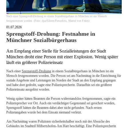
Nach einer Sprengstoff-Drohung in einem Sozialbürgerhaus in München ist ein Mensch
festgenommen worden. (Foto: dpa/Eibner-Pressefoto, Marcel von Fehrn)
01.07.2026
Sprengstoff-Drohung: Festnahme in
Münchner Sozialbürgerhaus
Am Empfang einer Stelle für Sozialleistungen der Stadt
München droht eine Person mit einer Explosion. Wenig später
läuft ein größerer Polizeieinsatz
Nach einer
Sprengstoff-Drohung
in einem Sozialbürgerhaus in München ist ein
Mensch festgenommen worden. Die Person sei am Nachmittag in die Einrichtung für
soziale Angebote und Leistungen im Norden der Stadt an den Empfang gegangen
und habe dort gedroht, sagte eine Polizeisprecherin. Daraufhin sei ein größerer
Polizeieinsatz ausgelöst worden.
Wenig später hätten Beamten die Person widerstandslos festgenommen, sagte ein
Polizeisprecher vor Ort. Auch ein verdächtiger Gegenstand sei gesichert worden,
Sprengstoff hätten die Beamten dabei aber nicht gefunden. Nach ersten
Polizeiangaben wurde bei dem Einsatz niemand verletzt.
Am Nachmittag waren Polizisten sicherheitshalber noch mit der Absuche des
Gebäudes im Stadtteil Milbertshofen-Am Hart beschäftigt. Eine Polizeisprecherin