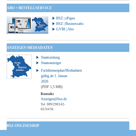
ABO + BESTELLSERVICE
BSZ | ePaper
BSZ | Businessabo
GVBI | Abo
ANZEIGEN MEDIADATEN
Staatszeitung
Staatsanzeiger
Fachthemenplan/Mediadaten
gültig ab 1. Januar
2026
(PDF 1,5 MB)
Kontakt
Anzeigen@bsz.de
Tel. 089/290142-
65/54/56
BSZ-ONLINESHOP
Kommunales