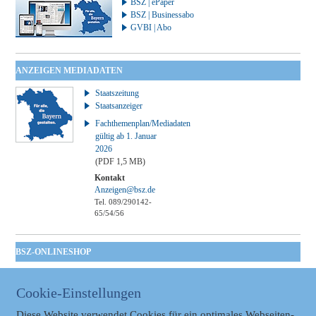
BSZ | ePaper
BSZ | Businessabo
GVBI | Abo
ANZEIGEN MEDIADATEN
Staatszeitung
Staatsanzeiger
Fachthemenplan/Mediadaten
gültig ab 1. Januar
2026
(PDF 1,5 MB)
Kontakt
Anzeigen@bsz.de
Tel. 089/290142-
65/54/56
BSZ-ONLINESHOP
Kommunales
Taschenbuch
Cookie-Einstellungen
GVBl | Einbanddecke
Diese Website verwendet Cookies für ein optimales Webseiten-