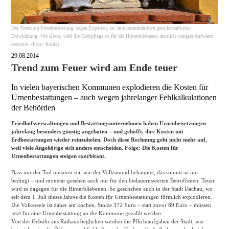
Der Trend zur Feuerbestattung, sagen Experten, ist eine unumkehrbare gesellschaftliche
Entwicklung: Vor allem, weil die Grabpflege so für die Hinterbliebenen deutlich weniger Aufwand
bedeutet. (Foto: Raths)
29.08.2014
Trend zum Feuer wird am Ende teuer
In vielen bayerischen Kommunen explodieren die Kosten für
Urnenbestattungen – auch wegen jahrelanger Fehlkalkulationen
der Behörden
Friedhofsverwaltungen und Bestattungsunternehmen haben Urnenbeisetzungen
jahrelang besonders günstig angeboten – und gehofft, ihre Kosten mit
Erdbestattungen wieder reinzuholen. Doch diese Rechnung geht nicht mehr auf,
weil viele Angehörige sich anders entscheiden. Folge: Die Kosten für
Urnenbestattungen steigen exorbitant.
Dass nur der Tod umsonst sei, wie der Volksmund behauptet, das stimmt so nur
bedingt – und monetär gesehen auch nur für den bedauernswerten Betroffenen. Teuer
wird es dagegen für die Hinterbliebenen. So geschehen auch in der Stadt Dachau, wo
seit dem 1. Juli dieses Jahres die Kosten für Urnenbestattungen förmlich explodieren.
Die Volksseele ist daher am kochen. Stolze 372 Euro – statt zuvor 89 Euro – müssen
jetzt für eine Urnenbestattung an die Kommune gezahlt werden.
Von der Gebühr ans Rathaus beglichen werden die Pflichtaufgaben der Stadt, wie