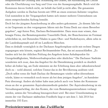
beispielsweise die Öffnung und Schließung des Grabes, die Aufbahrung der Leiche
oder die Überführung von Sarg und Urne von der Aussegnungshalle. Reich wird die
Kommune davon freilich nicht, sie behält das Geld ja nicht alles. Die genannten
Aufgaben werden in Dachau bereits seit 1994 an einen externen Anbieter vergeben.
Und zumindest in der Vergangenheit hatten sich immer mehrere Unternehmen um
einen entsprechenden Auftrag bemüht.
Doch bei der jüngsten Ausschreibung ist alles anders gekommen: „In diesem Jahr hat
es im Gegensatz zu den vergangenen Jahren mit der Firma Denk nur einen Bewerber
gegeben“, sagt Anton Putz, Dachaus Rechtsamtsleiter. Dazu muss man wissen, dass
besagte Firma, das Bestattungsinstitut Trauerhilfe Denk, der Branchenriese im Freistaat
schlechthin ist, mit Dutzenden Filialen in ganz Ober- und Niederbayern, allein zehn in
der Landeshauptstadt und elf im Landkreis München.
Dass es deshalb womöglich in der Dachauer Angebotsphase nicht mit rechten Dingen
zugegangen sein könnte, ergänzt Rechtsamtsleiter Putz, das sei auszuschließen. „Es
fanden sich bei der üblichen Prüfung des Angebots keine Anhaltspunkte für
Unregelmäßigkeiten, Wettbewerbsabsprachen oder ähnliches.“ Die Dachauer Stadträte
wunderten sich zwar, dass das Angebot für die Dienstleistung preislich so deutlich
höher als bisher lag, am Ende stimmten sie der Erhöhung dann aber zähneknirschend
doch zu – wohl ahnend, welchen Unmut das in der Bevölkerung auslösen wird.
„Doch selbst wenn die Stadt Dachau die Bestattungen wieder selbst übernehmen
würde, käme es vermutlich noch teurer als bei dem jetzigen Angebot“, ist Amtsleiter
Putz überzeugt. Anders als bisher habe man jedoch auch von Seiten der Kommune
etwas an der so genannten Äquivalenzmethode geändert. Der Äquivalenzbetrag ist ein
Verwaltungsaufschlag, der den Kosten, die vom Bestattungsunternehmen verlangt
werden, seitens der Verwaltung hinzugerechnet wird. Bei einer Urnenbestattung in
einem der vier Dachauer städtischen Friedhöfe liegt er seit dem 1. Juli 2014 bei
immerhin 193 Euro.
Preissteigerungen um das Zwölffache