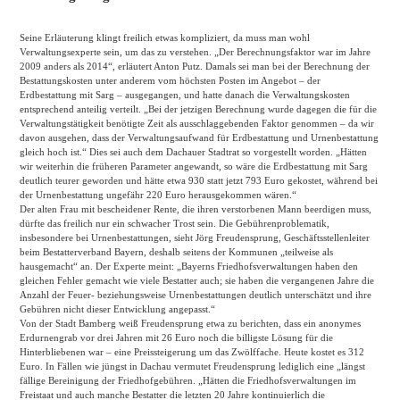
Seine Erläuterung klingt freilich etwas kompliziert, da muss man wohl
Verwaltungsexperte sein, um das zu verstehen. „Der Berechnungsfaktor war im Jahre
2009 anders als 2014“, erläutert Anton Putz. Damals sei man bei der Berechnung der
Bestattungskosten unter anderem vom höchsten Posten im Angebot – der
Erdbestattung mit Sarg – ausgegangen, und hatte danach die Verwaltungskosten
entsprechend anteilig verteilt. „Bei der jetzigen Berechnung wurde dagegen die für die
Verwaltungstätigkeit benötigte Zeit als ausschlaggebenden Faktor genommen – da wir
davon ausgehen, dass der Verwaltungsaufwand für Erdbestattung und Urnenbestattung
gleich hoch ist.“ Dies sei auch dem Dachauer Stadtrat so vorgestellt worden. „Hätten
wir weiterhin die früheren Parameter angewandt, so wäre die Erdbestattung mit Sarg
deutlich teurer geworden und hätte etwa 930 statt jetzt 793 Euro gekostet, während bei
der Urnenbestattung ungefähr 220 Euro herausgekommen wären.“
Der alten Frau mit bescheidener Rente, die ihren verstorbenen Mann beerdigen muss,
dürfte das freilich nur ein schwacher Trost sein. Die Gebührenproblematik,
insbesondere bei Urnenbestattungen, sieht Jörg Freudensprung, Geschäftsstellenleiter
beim Bestatterverband Bayern, deshalb seitens der Kommunen „teilweise als
hausgemacht“ an. Der Experte meint: „Bayerns Friedhofsverwaltungen haben den
gleichen Fehler gemacht wie viele Bestatter auch; sie haben die vergangenen Jahre die
Anzahl der Feuer- beziehungsweise Urnenbestattungen deutlich unterschätzt und ihre
Gebühren nicht dieser Entwicklung angepasst.“
Von der Stadt Bamberg weiß Freudensprung etwa zu berichten, dass ein anonymes
Erdurnengrab vor drei Jahren mit 26 Euro noch die billigste Lösung für die
Hinterbliebenen war – eine Preissteigerung um das Zwölffache. Heute kostet es 312
Euro. In Fällen wie jüngst in Dachau vermutet Freudensprung lediglich eine „längst
fällige Bereinigung der Friedhofgebühren. „Hätten die Friedhofsverwaltungen im
Freistaat und auch manche Bestatter die letzten 20 Jahre kontinuierlich die