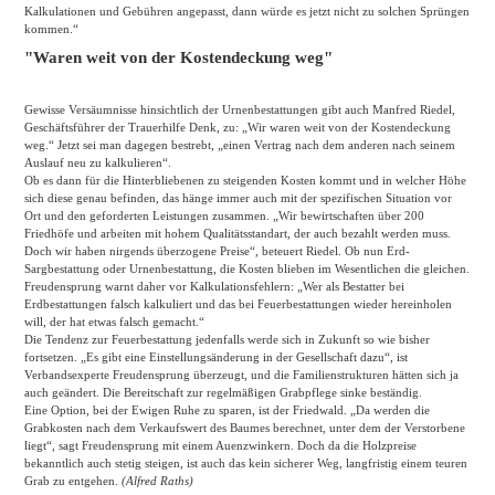
Kalkulationen und Gebühren angepasst, dann würde es jetzt nicht zu solchen Sprüngen
kommen.“
"Waren weit von der Kostendeckung weg"
Gewisse Versäumnisse hinsichtlich der Urnenbestattungen gibt auch Manfred Riedel,
Geschäftsführer der Trauerhilfe Denk, zu: „Wir waren weit von der Kostendeckung
weg.“ Jetzt sei man dagegen bestrebt, „einen Vertrag nach dem anderen nach seinem
Auslauf neu zu kalkulieren“.
Ob es dann für die Hinterbliebenen zu steigenden Kosten kommt und in welcher Höhe
sich diese genau befinden, das hänge immer auch mit der spezifischen Situation vor
Ort und den geforderten Leistungen zusammen. „Wir bewirtschaften über 200
Friedhöfe und arbeiten mit hohem Qualitätsstandart, der auch bezahlt werden muss.
Doch wir haben nirgends überzogene Preise“, beteuert Riedel. Ob nun Erd-
Sargbestattung oder Urnenbestattung, die Kosten blieben im Wesentlichen die gleichen.
Freudensprung warnt daher vor Kalkulationsfehlern: „Wer als Bestatter bei
Erdbestattungen falsch kalkuliert und das bei Feuerbestattungen wieder hereinholen
will, der hat etwas falsch gemacht.“
Die Tendenz zur Feuerbestattung jedenfalls werde sich in Zukunft so wie bisher
fortsetzen. „Es gibt eine Einstellungsänderung in der Gesellschaft dazu“, ist
Verbandsexperte Freudensprung überzeugt, und die Familienstrukturen hätten sich ja
auch geändert. Die Bereitschaft zur regelmäßigen Grabpflege sinke beständig.
Eine Option, bei der Ewigen Ruhe zu sparen, ist der Friedwald. „Da werden die
Grabkosten nach dem Verkaufswert des Baumes berechnet, unter dem der Verstorbene
liegt“, sagt Freudensprung mit einem Auenzwinkern. Doch da die Holzpreise
bekanntlich auch stetig steigen, ist auch das kein sicherer Weg, langfristig einem teuren
Grab zu entgehen.
(Alfred Raths)