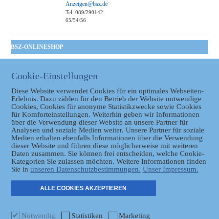
Anzeigen@bsz.de
Tel. 089/290142-
65/54/56
BSZ-ONLINESHOP
Kommunales
Taschenbuch
Cookie-Einstellungen
GVBl | Einbanddecke
Diese Website verwendet Cookies für ein optimales Webseiten-
Erlebnis. Dazu zählen für den Betrieb der Website notwendige
Cookies, Cookies für anonyme Statistikzwecke sowie Cookies
für Komforteinstellungen. Weiterhin geben wir Informationen
über die Verwendung dieser Website an unsere Partner für
Analysen und soziale Medien weiter. Unsere Partner für soziale
Medien erhalten ebenfalls Informationen über die Verwendung
dieser Website und führen diese möglicherweise mit weiteren
Daten zusammen. Sie können frei entscheiden, welche Cookie-
Datenschutz
Kategorien Sie zulassen möchten. Weitere Informationen finden
Sie in
unseren Datenschutzbestimmungen.
Unser Impressum.
ER
ALLE COOKIES AKZEPTIEREN
Notwendig
Statistiken
Marketing