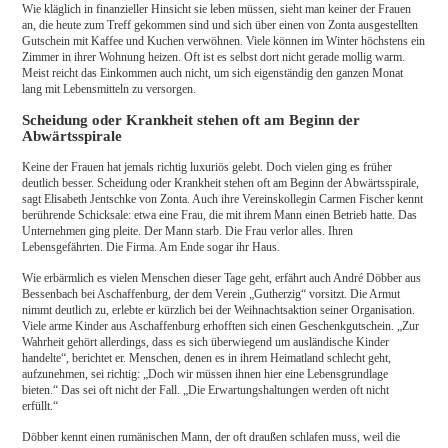
Wie kläglich in finanzieller Hinsicht sie leben müssen, sieht man keiner der Frauen
an, die heute zum Treff gekommen sind und sich über einen von Zonta ausgestellten
Gutschein mit Kaffee und Kuchen verwöhnen. Viele können im Winter höchstens ein
Zimmer in ihrer Wohnung heizen. Oft ist es selbst dort nicht gerade mollig warm.
Meist reicht das Einkommen auch nicht, um sich eigenständig den ganzen Monat
lang mit Lebensmitteln zu versorgen.
Scheidung oder Krankheit stehen oft am Beginn der
Abwärtsspirale
Keine der Frauen hat jemals richtig luxuriös gelebt. Doch vielen ging es früher
deutlich besser. Scheidung oder Krankheit stehen oft am Beginn der Abwärtsspirale,
sagt Elisabeth Jentschke von Zonta. Auch ihre Vereinskollegin Carmen Fischer kennt
berührende Schicksale: etwa eine Frau, die mit ihrem Mann einen Betrieb hatte. Das
Unternehmen ging pleite. Der Mann starb. Die Frau verlor alles. Ihren
Lebensgefährten. Die Firma. Am Ende sogar ihr Haus.
Wie erbärmlich es vielen Menschen dieser Tage geht, erfährt auch André Döbber aus
Bessenbach bei Aschaffenburg, der dem Verein „Gutherzig“ vorsitzt. Die Armut
nimmt deutlich zu, erlebte er kürzlich bei der Weihnachtsaktion seiner Organisation.
Viele arme Kinder aus Aschaffenburg erhofften sich einen Geschenkgutschein. „Zur
Wahrheit gehört allerdings, dass es sich überwiegend um ausländische Kinder
handelte“, berichtet er. Menschen, denen es in ihrem Heimatland schlecht geht,
aufzunehmen, sei richtig: „Doch wir müssen ihnen hier eine Lebensgrundlage
bieten.“ Das sei oft nicht der Fall. „Die Erwartungshaltungen werden oft nicht
erfüllt.“
Döbber kennt einen rumänischen Mann, der oft draußen schlafen muss, weil die