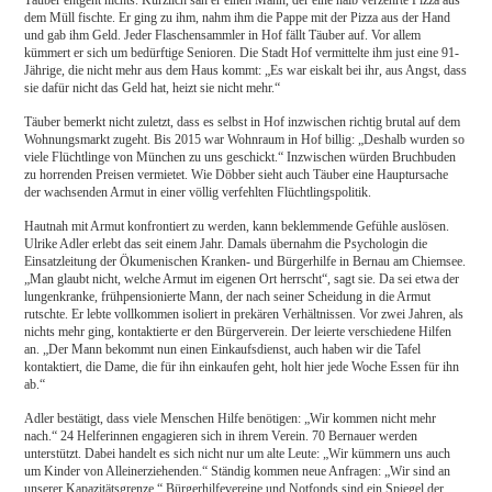
dem Müll fischte. Er ging zu ihm, nahm ihm die Pappe mit der Pizza aus der Hand
und gab ihm Geld. Jeder Flaschensammler in Hof fällt Täuber auf. Vor allem
kümmert er sich um bedürftige Senioren. Die Stadt Hof vermittelte ihm just eine 91-
Jährige, die nicht mehr aus dem Haus kommt: „Es war eiskalt bei ihr, aus Angst, dass
sie dafür nicht das Geld hat, heizt sie nicht mehr.“
Täuber bemerkt nicht zuletzt, dass es selbst in Hof inzwischen richtig brutal auf dem
Wohnungsmarkt zugeht. Bis 2015 war Wohnraum in Hof billig: „Deshalb wurden so
viele Flüchtlinge von München zu uns geschickt.“ Inzwischen würden Bruchbuden
zu horrenden Preisen vermietet. Wie Döbber sieht auch Täuber eine Hauptursache
der wachsenden Armut in einer völlig verfehlten Flüchtlingspolitik.
Hautnah mit Armut konfrontiert zu werden, kann beklemmende Gefühle auslösen.
Ulrike Adler erlebt das seit einem Jahr. Damals übernahm die Psychologin die
Einsatzleitung der Ökumenischen Kranken- und Bürgerhilfe in Bernau am Chiemsee.
„Man glaubt nicht, welche Armut im eigenen Ort herrscht“, sagt sie. Da sei etwa der
lungenkranke, frühpensionierte Mann, der nach seiner Scheidung in die Armut
rutschte. Er lebte vollkommen isoliert in prekären Verhältnissen. Vor zwei Jahren, als
nichts mehr ging, kontaktierte er den Bürgerverein. Der leierte verschiedene Hilfen
an. „Der Mann bekommt nun einen Einkaufsdienst, auch haben wir die Tafel
kontaktiert, die Dame, die für ihn einkaufen geht, holt hier jede Woche Essen für ihn
ab.“
Adler bestätigt, dass viele Menschen Hilfe benötigen: „Wir kommen nicht mehr
nach.“ 24 Helferinnen engagieren sich in ihrem Verein. 70 Bernauer werden
unterstützt. Dabei handelt es sich nicht nur um alte Leute: „Wir kümmern uns auch
um Kinder von Alleinerziehenden.“ Ständig kommen neue Anfragen: „Wir sind an
unserer Kapazitätsgrenze.“ Bürgerhilfevereine und Notfonds sind ein Spiegel der