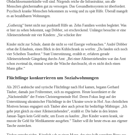
Obdachlosenunterkünfte voll sind. Nirgends reiche die Infrastruktur, um alle
Menschen gleichermaßen gut zu versorgen. Das Gesundheitssystem ist überfordert.
Psychisch kranke Menschen bekommen zu wenig und zu spät Hilfe. Überall mangelt
es an bezahlbaren Wohnungen.
„Gutherzig“ bietet nicht nur punktuell Hilfe an. Zehn Familien werden begleitet. Was
er hier zu sehen bekommt, sagt Döbber, sei erschreckend. Unlängst besuchte er eine
Alleinerziehende mit vier Kindern: „Sie schickte ihre
Kinder nicht zur Schule, damit die nicht so viel Energie verbrauchen.“ André Döbber
erbat die Erlaubnis, einen Blick in den Kühlschrank zu werfen: „Da fanden sich noch
vier Scheiben Toastbrot.“ Statt Unterstützung, erzählt er, erfahren gerade
Alleinerziehende Gängelung durchs Amt: „Bei einer Alleinerziehenden war das Amt
schon zweimal da, einmal wurde die Wäsche durchsucht, ob es nicht doch einen
Mann gäbe.“
Flüchtlinge konkurrieren um Sozialwohnungen
Als 2015 arabische und syrische Flüchtlinge nach Hof kamen, begann Gerhard
Täuber, damals just Frührentner, sich zu engagieren. Heute koordiniert er die
„Nächstenhilfe“ der Freien Christengemeinde Hof. Deren Fokus liegt auf der
Unterstützung ukrainischer Flüchtlinge in der Ukraine sowie in Hof. Aus christlichen
Motiven heraus engagiert sich Täuber aber auch privat für bedürftige Mitbürger. „Ich
gehe jetzt gleich zu einer Alleinerziehenden“, erzählt er. Die habe in den letzten
Januar-Tagen kein Geld mehr, um Essen zu kaufen: „Ihre Kinder waren krank, sie
musste ihr Geld für Medikamente ausgeben.“ Täuber will ihr heute etwas aus eigener
Tasche zustecken.
Täuber entgeht nichts. Kürzlich sah er einen Mann, der eine halb verzehrte Pizza aus