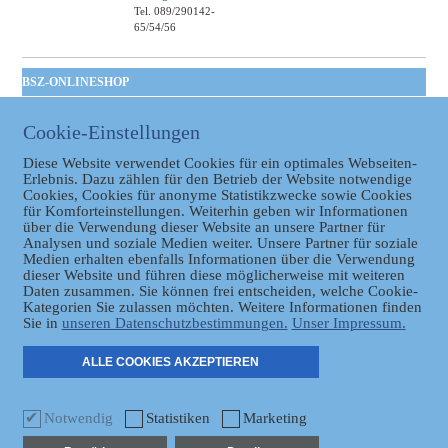
Tel. 089/290142-
65/54/56
BSZ-ONLINESHOP
Kommunales
Cookie-Einstellungen
Taschenbuch
GVBl | Einbanddecke
Diese Website verwendet Cookies für ein optimales Webseiten-
Erlebnis. Dazu zählen für den Betrieb der Website notwendige
Cookies, Cookies für anonyme Statistikzwecke sowie Cookies
für Komforteinstellungen. Weiterhin geben wir Informationen
über die Verwendung dieser Website an unsere Partner für
Analysen und soziale Medien weiter. Unsere Partner für soziale
Medien erhalten ebenfalls Informationen über die Verwendung
dieser Website und führen diese möglicherweise mit weiteren
Daten zusammen. Sie können frei entscheiden, welche Cookie-
Datenschutz
Kategorien Sie zulassen möchten. Weitere Informationen finden
Sie in
unseren Datenschutzbestimmungen.
Unser Impressum.
ER
ALLE COOKIES AKZEPTIEREN
Notwendig
Statistiken
Marketing