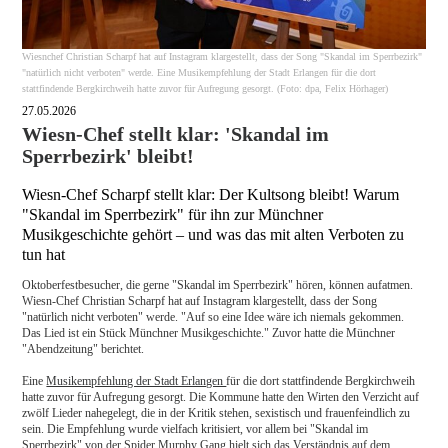
Wiesnchef Christian Scharpf hat auf Instagram klargestellt, dass der Song "Skandal im Sperrbezirk"
"natürlich nicht verboten" werde. Eine Musikempfehlung der Stadt Erlangen für die dort
stattfindende Bergkirchweih hatte zuvor für Aufregung gesorgt. (Foto: dpa, Felix Hörhager)
27.05.2026
Wiesn-Chef stellt klar: 'Skandal im
Sperrbezirk' bleibt!
Wiesn-Chef Scharpf stellt klar: Der Kultsong bleibt! Warum
"Skandal im Sperrbezirk" für ihn zur Münchner
Musikgeschichte gehört – und was das mit alten Verboten zu
tun hat
Oktoberfestbesucher, die gerne "Skandal im Sperrbezirk" hören, können aufatmen.
Wiesn-Chef Christian Scharpf hat auf Instagram klargestellt, dass der Song
"natürlich nicht verboten" werde. "Auf so eine Idee wäre ich niemals gekommen.
Das Lied ist ein Stück Münchner Musikgeschichte." Zuvor hatte die Münchner
"Abendzeitung" berichtet.
Eine
Musikempfehlung der Stadt Erlangen
für die dort stattfindende Bergkirchweih
hatte zuvor für Aufregung gesorgt. Die Kommune hatte den Wirten den Verzicht auf
zwölf Lieder nahegelegt, die in der Kritik stehen, sexistisch und frauenfeindlich zu
sein. Die Empfehlung wurde vielfach kritisiert, vor allem bei "Skandal im
Sperrbezirk" von der Spider Murphy Gang hielt sich das Verständnis auf dem