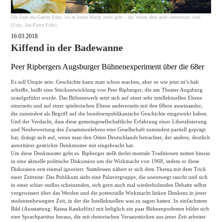
Die Erde ein Garten Eden, wo es keine Macht mehr gibt – die Wesen aber auch verstummt sind.
(Foto: Jan-Pieter Fuhr)
16.03.2018
Kiffend in der Badewanne
Peer Ripbergers Augsburger Bühnenexperiment über die 68er
Es soll Utopie sein: Geschichte kann man schon machen, aber so wie jetzt ist’s halt
scheiße, heißt eine Stückentwicklung von Peer Ripberger, die am Theater Augsburg
uraufgeführt wurde. Das Bühnenwerk setzt sich auf einer sehr intellektuellen Ebene
einerseits und auf einer spielerischen Ebene andererseits mit den 68ern auseinander,
die zumindest als Begriff auf die bundesrepublikanische Geschichte eingewirkt haben.
Und der Verdacht, dass diese gemeingesellschaftliche Erfahrung einer Liberalisierung
und Neubewertung des Zusammenlebens eine Gesellschaft zumindest partiell geprägt
hat, drängt sich auf, wenn man den Osten Deutschlands betrachtet, der andere, deutlich
autoritärer gestrickte Denkmuster mit eingebracht hat.
Um diese Denkmuster geht es. Ripberger stellt derlei mentale Traditionen mitten hinein
in eine aktuelle politische Diskussion um die Wirkmacht von 1968, indem er diese
Diskussion erst einmal ignoriert. Stattdessen nähert er sich dem Thema mit dem Trick
einer Zeitreise: Das Publikum sieht eine Palavergruppe, die unentwegt raucht und sich
in einer schier endlos scheinenden, sich gern auch mal wiederholenden Debatte selbst
vergewissert über das Werden und die potenzielle Wirkmacht linken Denkens in jener
studentenbewegten Zeit, in der die Intellektuellen was zu sagen hatten. In einfachstem
Bild (Ausstattung: Raissa Kankelfitz) mit lediglich ein paar Bühnenpodesten bildet sich
eine Sprachpartitur heraus, die mit rhetorischen Versatzstücken aus jener Zeit arbeitet: