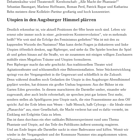
Debattenkultur wird Theaterstoff. Kernbotschaft: „Alle Macht der Phantasie!“
Sebastian Baumgart, Marlene Hoffmann, Roman Pertl, Patrick Rupar und Katharina
Rehn meistern diese Kollektiv-Partitur großartig und hoch konzentriert.
Utopien in den Augsburger Himmel plärren
Deutlich erkennbar ist, wie aktuell Positionen der 68er heute noch sind. Leben wir
erneut oder immer noch in einer „präventiven Konterrevolution“, wie es mehrmals
heißt? Wie weit sind die Erfolge des Feminismus gediehen? Was ist mit den zu
kappenden Wurzeln des Nazismus? Man kann derlei Fragen ja diskutieren und linke
Utopien öffentlich denken, sagt Ripberger, und siehe da: Die Spieler brechen ihr Spiel
ab und gehen hinaus auf die Straße, wo sie zusammen mit einigen willigen Zuschauern
mithilfe eines Megafons Träume und Utopien formulieren.
Peer Ripberger macht das sehr geschickt: Aus traditionellem Theater wird
Agitationstheater und schlussendlich eine Bühneninstallation. Seine Stückentwicklung
springt von der Vergangenheit in die Gegenwart und schließlich in die Zukunft.
Denn während draußen noch Gedanken der Utopie in den Augsburger Abendhimmel
geplärrt werden, hat drinnen ein großer Umbau begonnen: Aus der Bühne ist ein
Garten Eden geworden. In diesem marschieren die Darsteller umher, einander sehr
zugewandt, aber auch leicht roboterhaft; sie sprechen jetzt gar keinen Text mehr,
sondern stellen als Spielfiguren jene Utopie nach, die eine Frauenstimme aus dem Off
spricht: Auf der Erde leben nun Wesen – halb Mensch, halb Cyborgs – die Ideale einer
„Planarchie“ aus, einer Gesellschaft, die Macht verlernt hat und es dafür versteht, im
Einklang mit Erdgöttin Gaia zu leben.
Das ist dann durchaus ein eher radikales Bühnenexperiment rund ums Thema
Phantasie und Utopie, auf das Teile des Publikums äußerst unmutig reagieren.
Und am Ende liegen alle Darsteller nackt in einer Badewanne und kiffen. Womit wir
wieder in der Vergangenheit und der Kommune Nummer eins angekommen wären.
(
Christian Muggenthaler
)