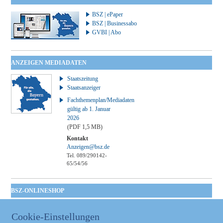
BSZ | ePaper
BSZ | Businessabo
GVBI | Abo
ANZEIGEN MEDIADATEN
Staatszeitung
Staatsanzeiger
Fachthemenplan/Mediadaten
gültig ab 1. Januar
2026
(PDF 1,5 MB)
Kontakt
Anzeigen@bsz.de
Tel. 089/290142-
65/54/56
BSZ-ONLINESHOP
Kommunales
Cookie-Einstellungen
Taschenbuch