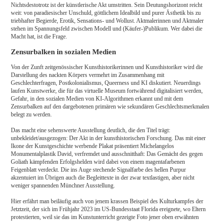
Nichtsdestotrotz ist der künstlerische Akt umstritten. Sein Deutungshorizont reicht
weit: von paradiesischer Unschuld, göttlichem Idealbild und purer Ästhetik bis zu
triebhafter Begierde, Erotik, Sensations- und Wollust. Aktmalerinnen und Aktmaler
stehen im Spannungsfeld zwischen Modell und (Käufer-)Publikum. Wer dabei die
Macht hat, ist die Frage.
Zensurbalken in sozialen Medien
Von der Zunft zeitgenössischer Kunsthistorikerinnen und Kunsthistoriker wird die
Darstellung des nackten Körpers vermehrt im Zusammenhang mit
Geschlechterfragen, Postkolonialismus, Queerness und KI diskutiert. Neuerdings
laufen Kunstwerke, die für das virtuelle Museum fortwährend digitalisiert werden,
Gefahr, in den sozialen Medien von KI-Algorithmen erkannt und mit dem
Zensurbalken auf den dargebotenen primären wie sekundären Geschlechtsmerkmalen
belegt zu werden.
Das macht eine sehenswerte Ausstellung deutlich, die den Titel trägt:
unbekleidet/ausgezogen: Der Akt in der kunsthistorischen Forschung. Das mit einer
Ikone der Kunstgeschichte werbende Plakat präsentiert Michelangelos
Monumentalplastik David, verfremdet und ausschnitthaft: Das Gemächt des gegen
Goliath kämpfenden Erfolgshelden wird dabei von einem magentafarbenen
Feigenblatt verdeckt. Die ins Auge stechende Signalfarbe des hellen Purpur
akzentuiert im Übrigen auch die Begleittexte in der zwar textlastigen, aber nicht
weniger spannenden Münchner Ausstellung.
Hier erfährt man beiläufig auch von jenem krassen Beispiel des Kulturkampfes der
Jetztzeit, der sich im Frühjahr 2023 im US-Bundesstaat Florida ereignete, wo Eltern
protestierten, weil sie das im Kunstunterricht gezeigte Foto jener oben erwähnten