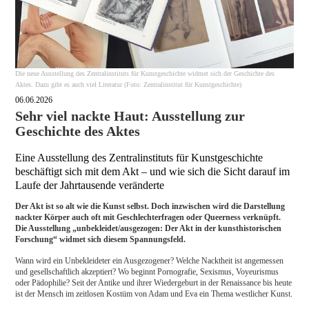
Die neue Ausstellung des Zentralinstituts für Kunstgeschichte widmet sich der Geschichte des
Aktes. Dazu gibt es auch viel Literatur (Foto: Zentralinstitut für Kunstgeschichte)
06.06.2026
Sehr viel nackte Haut: Ausstellung zur
Geschichte des Aktes
Eine Ausstellung des Zentralinstituts für Kunstgeschichte
beschäftigt sich mit dem Akt – und wie sich die Sicht darauf im
Laufe der Jahrtausende veränderte
Der Akt ist so alt wie die Kunst selbst. Doch inzwischen wird die Darstellung
nackter Körper auch oft mit Geschlechterfragen oder Queerness verknüpft.
Die Ausstellung „unbekleidet/ausgezogen: Der Akt in der kunsthistorischen
Forschung“ widmet sich diesem Spannungsfeld.
Wann wird ein Unbekleideter ein Ausgezogener? Welche Nacktheit ist angemessen
und gesellschaftlich akzeptiert? Wo beginnt Pornografie, Sexismus, Voyeurismus
oder Pädophilie? Seit der Antike und ihrer Wiedergeburt in der Renaissance bis heute
ist der Mensch im zeitlosen Kostüm von Adam und Eva ein Thema westlicher Kunst.