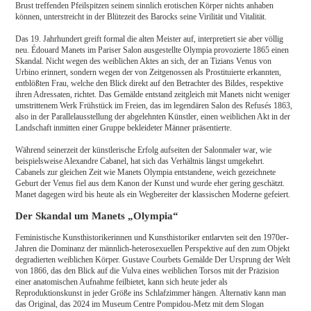
Brust treffenden Pfeilspitzen seinem sinnlich erotischen Körper nichts anhaben
können, unterstreicht in der Blütezeit des Barocks seine Virilität und Vitalität.
Das 19. Jahrhundert greift formal die alten Meister auf, interpretiert sie aber völlig
neu. Édouard Manets im Pariser Salon ausgestellte Olympia provozierte 1865 einen
Skandal. Nicht wegen des weiblichen Aktes an sich, der an Tizians Venus von
Urbino erinnert, sondern wegen der von Zeitgenossen als Prostituierte erkannten,
entblößten Frau, welche den Blick direkt auf den Betrachter des Bildes, respektive
ihren Adressaten, richtet. Das Gemälde entstand zeitgleich mit Manets nicht weniger
umstrittenem Werk Frühstück im Freien, das im legendären Salon des Refusés 1863,
also in der Parallelausstellung der abgelehnten Künstler, einen weiblichen Akt in der
Landschaft inmitten einer Gruppe bekleideter Männer präsentierte.
Während seinerzeit der künstlerische Erfolg aufseiten der Salonmaler war, wie
beispielsweise Alexandre Cabanel, hat sich das Verhältnis längst umgekehrt.
Cabanels zur gleichen Zeit wie Manets Olympia entstandene, weich gezeichnete
Geburt der Venus fiel aus dem Kanon der Kunst und wurde eher gering geschätzt.
Manet dagegen wird bis heute als ein Wegbereiter der klassischen Moderne gefeiert.
Der Skandal um Manets „Olympia“
Feministische Kunsthistorikerinnen und Kunsthistoriker entlarvten seit den 1970er-
Jahren die Dominanz der männlich-heterosexuellen Perspektive auf den zum Objekt
degradierten weiblichen Körper. Gustave Courbets Gemälde Der Ursprung der Welt
von 1866, das den Blick auf die Vulva eines weiblichen Torsos mit der Präzision
einer anatomischen Aufnahme feilbietet, kann sich heute jeder als
Reproduktionskunst in jeder Größe ins Schlafzimmer hängen. Alternativ kann man
das Original, das 2024 im Museum Centre Pompidou-Metz mit dem Slogan