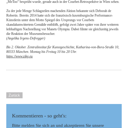
„MeToo“ besprüht wurde, gerade auch in der Courbet-Retrospektive in Wien sehen.
Zu der jede Menge Schlagzeilen machenden Aktion bekannte sich Deborah de
Robertis. Bereits 2014 hatte sich die französisch-luxemburgische Performance-
Künstlerin unter dem Motto Spiegel des Ursprungs vor Courbets
skandalumwittertem Gemälde entblößt, gefolgt zwei Jahre später von ihrer weiteren
leibhaftigen Nachstellung vor Manets Olympia. Dabei filmte sie gleichzeitig jeweils
die Reaktion der Museumsbesucher.
(Angelika Irgens-Defregger)
Bis 2. Oktober. Zentralinstitut für Kunstgeschichte, Katharina-von-Bora-Straße 10,
80333 München. Montag bis Freitag 10 bis 20 Uhr.
https://www.zikg.eu
Zurück
Kommentieren - so geht's:
Bitte melden Sie sich an und akzeptieren Sie unsere