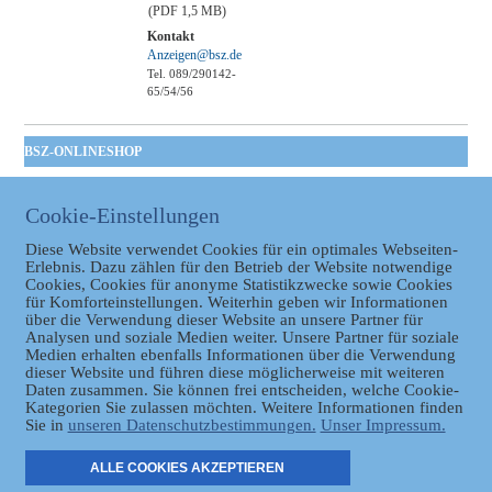
(PDF 1,5 MB)
Kontakt
Anzeigen@bsz.de
Tel. 089/290142-
65/54/56
BSZ-ONLINESHOP
Kommunales
Taschenbuch
Cookie-Einstellungen
GVBl | Einbanddecke
Diese Website verwendet Cookies für ein optimales Webseiten-
Erlebnis. Dazu zählen für den Betrieb der Website notwendige
Cookies, Cookies für anonyme Statistikzwecke sowie Cookies
für Komforteinstellungen. Weiterhin geben wir Informationen
über die Verwendung dieser Website an unsere Partner für
Analysen und soziale Medien weiter. Unsere Partner für soziale
Medien erhalten ebenfalls Informationen über die Verwendung
dieser Website und führen diese möglicherweise mit weiteren
Daten zusammen. Sie können frei entscheiden, welche Cookie-
Datenschutz
Kategorien Sie zulassen möchten. Weitere Informationen finden
Sie in
unseren Datenschutzbestimmungen.
Unser Impressum.
ER
ALLE COOKIES AKZEPTIEREN