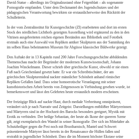
David-Statue – allerdings im Originalzustand ohne Feigenblatt – als sogenannte
Pornografie empfanden. Unter dem Deckmantel des Jugendschutzes und der
pädagogischen Verantwortung bewirkten sie erstaunlicherweise den Rücktritt der
Schulleiterin.
In der vom Zentralinstitut für Kunstgeschichte (ZI) erarbeiteten und dort im ersten
Stock des nördlichen Lichthofs gezeigten Ausstellung wird ergänzend zu den in den
Vitrinen ausgebreiteten reichen eigenen Beständen aus Bibliothek und Fotothek
erstmals auch eine Auswahl von Repliken antiker Skulpturen aus der Sammlung des
im selben Haus beheimateten Museum für Abgüsse klassischer Bildwerke gezeigt.
Den Auftakt der in 13 Kapiteln rund 200 Jahre Forschungsgeschichte abbildenden
Themenschau macht der Begründer der modernen Kunstwissenschaft, Johann
Joachim Winckelmann. Dieser schrieb über griechische Kunst, obwohl er nie einen
Fuß nach Griechenland gesetzt hatte. Er war ein Schreibtischtäter, der am
griechischen Skulpturenideal nackter männlicher Schönheit anhand römischer
Repliken Gefallen fand. Dass seine homoerotische Veranlagung mit seiner
kunsthistorischen Arbeit bereits von Zeitgenossen in Verbindung gesehen wurde, ist
bemerkenswert und lässt den Gelehrten heute erstaunlich modern erscheinen.
Der freizügige Blick auf nackte Haut, durch mediale Verbreitung omnipräsent,
verändert sich je nach Narrativ und Zeitgeist. Darstellungen entblößter Märtyrerinnen
und Märtyrern sind in der Hochzeit des Barocks besonders geeignet, Mystik mit
Erotik zu verbinden. Der heilige Sebastian, der heute als Ikone der queeren Szene
gilt, zeigt exemplarisch den Wandel in seiner Ikonografie. Der sich im Mittelalter als
Schutzheiliger gegen die Pest noch mit Brustharnisch, Mantel und Schwert
präsentierende Märtyrer lässt bereits in der Renaissance die Hüllen fallen und
erstrahlt in jugendlicher Schönheit. Dass die im Moment höchster Ekstase seine