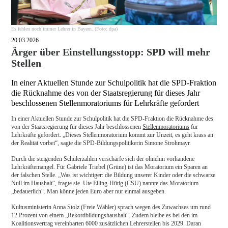
Es fehlen noch immer Lehrer in Bayern. (Foto: dpa)
20.03.2026
Ärger über Einstellungsstopp: SPD will mehr
Stellen
In einer Aktuellen Stunde zur Schulpolitik hat die SPD-Fraktion
die Rücknahme des von der Staatsregierung für dieses Jahr
beschlossenen Stellenmoratoriums für Lehrkräfte gefordert
In einer Aktuellen Stunde zur Schulpolitik hat die SPD-Fraktion die Rücknahme des
von der Staatsregierung für dieses Jahr beschlossenen
Stellenmoratoriums
für
Lehrkräfte gefordert. „Dieses Stellenmoratorium kommt zur Unzeit, es geht krass an
der Realität vorbei“, sagte die SPD-Bildungspolitikerin Simone Strohmayr.
Durch die steigenden Schülerzahlen verschärfe sich der ohnehin vorhandene
Lehrkräftemangel. Für Gabriele Triebel (Grüne) ist das Moratorium ein Sparen an
der falschen Stelle. „Was ist wichtiger: die Bildung unserer Kinder oder die schwarze
Null im Haushalt“, fragte sie. Ute Eiling-Hütig (CSU) nannte das Moratorium
„bedauerlich“. Man könne jeden Euro aber nur einmal ausgeben.
Kultusministerin Anna Stolz (Freie Wähler) sprach wegen des Zuwachses um rund
12 Prozent von einem „Rekordbildungshaushalt“. Zudem bleibe es bei den im
Koalitionsvertrag vereinbarten 6000 zusätzlichen Lehrerstellen bis 2029. Daran