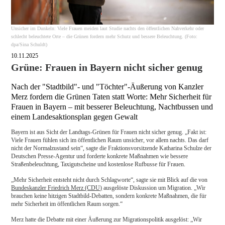
Unsicher im Dunkeln: Viele Frauen meiden laut Studie nachts den öffentlichen Nahverkehr oder
schlecht beleuchtete Orte – die Grünen fordern mehr Schutz und bessere Beleuchtung. (Foto:
dpa/Sina Schuldt)
10.11.2025
Grüne: Frauen in Bayern nicht sicher genug
Nach der "Stadtbild"- und "Töchter"-Äußerung von Kanzler
Merz fordern die Grünen Taten statt Worte: Mehr Sicherheit für
Frauen in Bayern – mit besserer Beleuchtung, Nachtbussen und
einem Landesaktionsplan gegen Gewalt
Bayern ist aus Sicht der Landtags-Grünen für Frauen nicht sicher genug. „Fakt ist:
Viele Frauen fühlen sich im öffentlichen Raum unsicher, vor allem nachts. Das darf
nicht der Normalzustand sein“, sagte die Fraktionsvorsitzende Katharina Schulze der
Deutschen Presse-Agentur und forderte konkrete Maßnahmen wie bessere
Straßenbeleuchtung, Taxigutscheine und kostenlose Rufbusse für Frauen.
„Mehr Sicherheit entsteht nicht durch Schlagworte“, sagte sie mit Blick auf die von
Bundeskanzler Friedrich Merz (CDU)
ausgelöste Diskussion um Migration. „Wir
brauchen keine hitzigen Stadtbild-Debatten, sondern konkrete Maßnahmen, die für
mehr Sicherheit im öffentlichen Raum sorgen.“
Merz hatte die Debatte mit einer Äußerung zur Migrationspolitik ausgelöst: „Wir