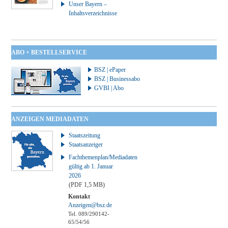
Unser Bayern –
Inhaltsverzeichnisse
ABO + BESTELLSERVICE
BSZ | ePaper
BSZ | Businessabo
GVBI | Abo
ANZEIGEN MEDIADATEN
Staatszeitung
Staatsanzeiger
Fachthemenplan/Mediadaten
gültig ab 1. Januar
2026
(PDF 1,5 MB)
Kontakt
Anzeigen@bsz.de
Tel. 089/290142-
65/54/56