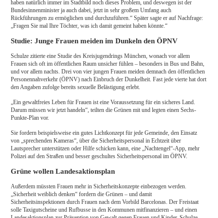
haben natürlich immer im Stadtbild noch dieses Problem, und deswegen ist der
Bundesinnenminister ja auch dabei, jetzt in sehr großem Umfang auch
Rückführungen zu ermöglichen und durchzuführen.“ Später sagte er auf Nachfrage:
„Fragen Sie mal Ihre Töchter, was ich damit gemeint haben könnte.“
Studie: Junge Frauen meiden im Dunkeln den ÖPNV
Schulze zitierte eine Studie des Kreisjugendrings München, wonach vor allem
Frauen sich oft im öffentlichen Raum unsicher fühlen – besonders in Bus und Bahn,
und vor allem nachts. Drei von vier jungen Frauen meiden demnach den öffentlichen
Personennahverkehr (ÖPNV) nach Einbruch der Dunkelheit. Fast jede vierte hat dort
den Angaben zufolge bereits sexuelle Belästigung erlebt.
„Ein gewaltfreies Leben für Frauen ist eine Voraussetzung für ein sicheres Land.
Darum müssen wir jetzt handeln“, teilten die Grünen mit und legten einen Sechs-
Punkte-Plan vor.
Sie fordern beispielsweise ein gutes Lichtkonzept für jede Gemeinde, den Einsatz
von „sprechenden Kameras“, über die Sicherheitspersonal in Echtzeit über
Lautsprecher unterstützen oder Hilfe schicken kann, eine „Nachtengel“-App, mehr
Polizei auf den Straßen und besser geschultes Sicherheitspersonal im ÖPNV.
Grüne wollen Landesaktionsplan
Außerdem müssten Frauen mehr in Sicherheitskonzepte einbezogen werden.
„Sicherheit weiblich denken“ fordern die Grünen – und damit
Sicherheitsinspektionen durch Frauen nach dem Vorbild Barcelonas. Der Freistaat
solle Taxigutscheine und Rufbusse in den Kommunen mitfinanzieren – und einen
Landesaktionsplan zur Prävention von Gewalt gegen Frauen und Kinder. Schulze