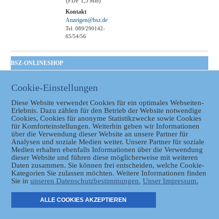
(PDF 1,5 MB)
Kontakt
Anzeigen@bsz.de
Tel. 089/290142-
65/54/56
BSZ-ONLINESHOP
Kommunales
Cookie-Einstellungen
Taschenbuch
GVBl | Einbanddecke
Diese Website verwendet Cookies für ein optimales Webseiten-
Erlebnis. Dazu zählen für den Betrieb der Website notwendige
Cookies, Cookies für anonyme Statistikzwecke sowie Cookies
für Komforteinstellungen. Weiterhin geben wir Informationen
über die Verwendung dieser Website an unsere Partner für
Analysen und soziale Medien weiter. Unsere Partner für soziale
Medien erhalten ebenfalls Informationen über die Verwendung
dieser Website und führen diese möglicherweise mit weiteren
Daten zusammen. Sie können frei entscheiden, welche Cookie-
Datenschutz
Kategorien Sie zulassen möchten. Weitere Informationen finden
Sie in
unseren Datenschutzbestimmungen.
Unser Impressum.
ER
ALLE COOKIES AKZEPTIEREN