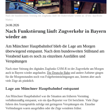
Nach der bundesweiten Störung des Zugfunks läuft der Bahnverkehr wieder an. (Foto: dpa/Bodo
Marks)
24.06.2026
Nach Funkstörung läuft Zugverkehr in Bayern
wieder an
Am Münchner Hauptbahnhof blieb die Lage am Morgen
überwiegend entspannt. Nach dem bundesweiten Stillstand am
Vorabend kam es noch zu einzelnen Ausfällen und
Verspätungen
Nach einer Störung des digitalen Zugfunks GSM-R ist der Zugverkehr am Morgen
auch in Bayern wieder angelaufen.
Die Deutsche Bahn
und andere Anbieter gingen
für die Morgenstunden noch von Folgebeeinträchtigungen aus, listeten aber auch
viele Züge als pünktlich.
Lage am Münchner Hauptbahnhof entspannt
Am Münchner Hauptbahnhof war die Situation am früheren Vormittag
verhältnismäßig entspannt, wie ein dpa-Reporter vor Ort berichtete. Viele Züge
fuhren den Anzeigetafeln zufolge mit geringeren Verspätungen ein. Einzelne
Verbindungen waren ausgefallen oder die Züge wendeten früher.