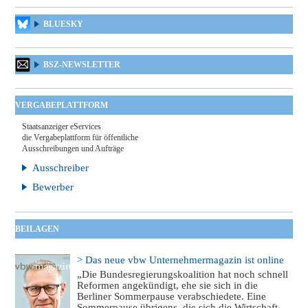
BLUESKY
BSZ-NEWSLETTER
VERGABEPLATTFORM
Staatsanzeiger eServices
die Vergabeplattform für öffentliche
Ausschreibungen und Aufträge
Ausschreiber
Bewerber
BEILAGEN
> Das neue vbw Unternehmermagazin ist online
„Die Bundesregierungskoalition hat noch schnell
Reformen angekündigt, ehe sie sich in die
Berliner Sommerpause verabschiedete. Eine
Sommerpause übrigens, die sich die Wirtschaft