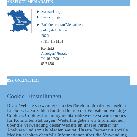
ANZEIGEN MEDIADATEN
Staatszeitung
Staatsanzeiger
Fachthemenplan/Mediadaten
gültig ab 1. Januar
2026
(PDF 1,5 MB)
Kontakt
Anzeigen@bsz.de
Tel. 089/290142-
65/54/56
BSZ-ONLINESHOP
Kommunales
Cookie-Einstellungen
Taschenbuch
GVBl | Einbanddecke
Diese Website verwendet Cookies für ein optimales Webseiten-
Erlebnis. Dazu zählen für den Betrieb der Website notwendige
Cookies, Cookies für anonyme Statistikzwecke sowie Cookies
für Komforteinstellungen. Weiterhin geben wir Informationen
über die Verwendung dieser Website an unsere Partner für
Analysen und soziale Medien weiter. Unsere Partner für soziale
Medien erhalten ebenfalls Informationen über die Verwendung