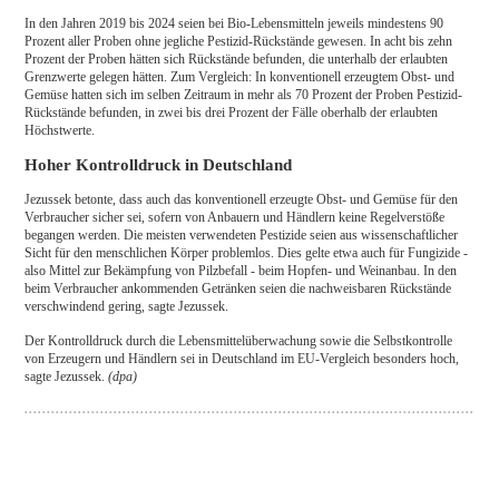
In den Jahren 2019 bis 2024 seien bei Bio-Lebensmitteln jeweils mindestens 90
Prozent aller Proben ohne jegliche Pestizid-Rückstände gewesen. In acht bis zehn
Prozent der Proben hätten sich Rückstände befunden, die unterhalb der erlaubten
Grenzwerte gelegen hätten. Zum Vergleich: In konventionell erzeugtem Obst- und
Gemüse hatten sich im selben Zeitraum in mehr als 70 Prozent der Proben Pestizid-
Rückstände befunden, in zwei bis drei Prozent der Fälle oberhalb der erlaubten
Höchstwerte.
Hoher Kontrolldruck in Deutschland
Jezussek betonte, dass auch das konventionell erzeugte Obst- und Gemüse für den
Verbraucher sicher sei, sofern von Anbauern und Händlern keine Regelverstöße
begangen werden. Die meisten verwendeten Pestizide seien aus wissenschaftlicher
Sicht für den menschlichen Körper problemlos. Dies gelte etwa auch für Fungizide -
also Mittel zur Bekämpfung von Pilzbefall - beim Hopfen- und Weinanbau. In den
beim Verbraucher ankommenden Getränken seien die nachweisbaren Rückstände
verschwindend gering, sagte Jezussek.
Der Kontrolldruck durch die Lebensmittelüberwachung sowie die Selbstkontrolle
von Erzeugern und Händlern sei in Deutschland im EU-Vergleich besonders hoch,
sagte Jezussek.
(dpa)