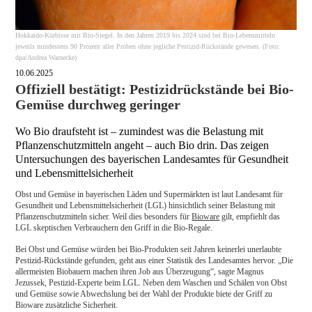
Hokkaido-Kürbisse mit Bio-Siegel. In den Jahren 2019 bis 2024 sind bei Bio-Lebensmitteln
jeweils mindestens 90 Prozent aller Proben ohne jegliche Pestizid-Rückstände gewesen. (Foto:
dpa/Andrea Warnecke)
10.06.2025
Offiziell bestätigt: Pestizidrückstände bei Bio-
Gemüse durchweg geringer
Wo Bio draufsteht ist – zumindest was die Belastung mit
Pflanzenschutzmitteln angeht – auch Bio drin. Das zeigen
Untersuchungen des bayerischen Landesamtes für Gesundheit
und Lebensmittelsicherheit
Obst und Gemüse in bayerischen Läden und Supermärkten ist laut Landesamt für
Gesundheit und Lebensmittelsicherheit (LGL) hinsichtlich seiner Belastung mit
Pflanzenschutzmitteln sicher. Weil dies besonders für
Bioware
gilt, empfiehlt das
LGL skeptischen Verbrauchern den Griff in die Bio-Regale.
Bei Obst und Gemüse würden bei Bio-Produkten seit Jahren keinerlei unerlaubte
Pestizid-Rückstände gefunden, geht aus einer Statistik des Landesamtes hervor. „Die
allermeisten Biobauern machen ihren Job aus Überzeugung“, sagte Magnus
Jezussek, Pestizid-Experte beim LGL. Neben dem Waschen und Schälen von Obst
und Gemüse sowie Abwechslung bei der Wahl der Produkte biete der Griff zu
Bioware zusätzliche Sicherheit.