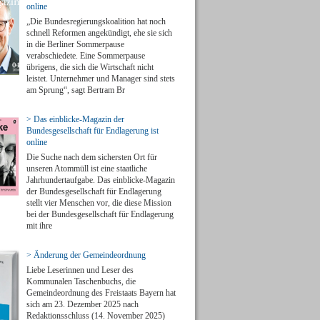
online
„Die Bundesregierungskoalition hat noch
schnell Reformen angekündigt, ehe sie sich
in die Berliner Sommerpause
verabschiedete. Eine Sommerpause
übrigens, die sich die Wirtschaft nicht
leistet. Unternehmer und Manager sind stets
am Sprung“, sagt Bertram Br
> Das einblicke-Magazin der
Bundesgesellschaft für Endlagerung ist
online
Die Suche nach dem sichersten Ort für
unseren Atommüll ist eine staatliche
Jahrhundertaufgabe. Das einblicke-Magazin
der Bundesgesellschaft für Endlagerung
stellt vier Menschen vor, die diese Mission
bei der Bundesgesellschaft für Endlagerung
mit ihre
> Änderung der Gemeindeordnung
Liebe Leserinnen und Leser des
Kommunalen Taschenbuchs, die
Gemeindeordnung des Freistaats Bayern hat
sich am 23. Dezember 2025 nach
Redaktionsschluss (14. November 2025)