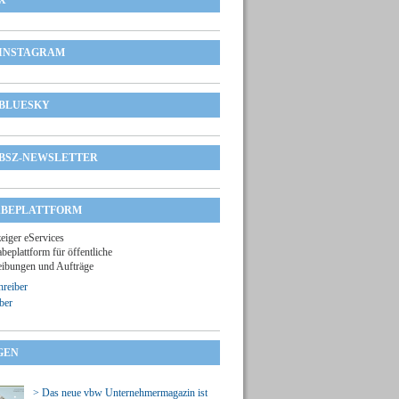
X
INSTAGRAM
BLUESKY
BSZ-NEWSLETTER
BEPLATTFORM
zeiger eServices
beplattform für öffentliche
ibungen und Aufträge
reiber
ber
GEN
> Das neue vbw Unternehmermagazin ist