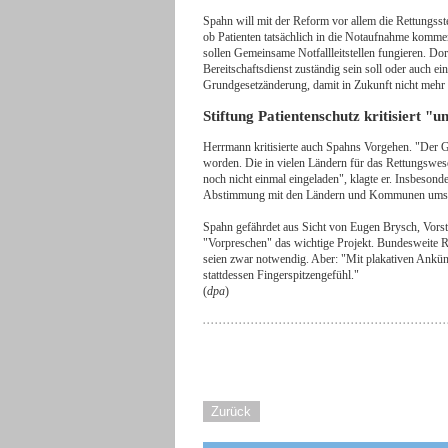
Spahn will mit der Reform vor allem die Rettungsste
ob Patienten tatsächlich in die Notaufnahme kommen 
sollen Gemeinsame Notfallleitstellen fungieren. Dor
Bereitschaftsdienst zuständig sein soll oder auch e
Grundgesetzänderung, damit in Zukunft nicht mehr d
Stiftung Patientenschutz kritisiert 
Herrmann kritisierte auch Spahns Vorgehen. "Der G
worden. Die in vielen Ländern für das Rettungswes
noch nicht einmal eingeladen", klagte er. Insbesond
Abstimmung mit den Ländern und Kommunen umst
Spahn gefährdet aus Sicht von Eugen Brysch, Vorst
"Vorpreschen" das wichtige Projekt. Bundesweite Re
seien zwar notwendig. Aber: "Mit plakativen Ankünd
stattdessen Fingerspitzengefühl."
(
dpa
)
Zurück