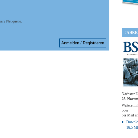
sere Netiquette.
JAHRE
Anmelden / Registrieren
Nächster E
28. Novem
Weitere Inf
oder
per Mail a
Downloa
16,5 M