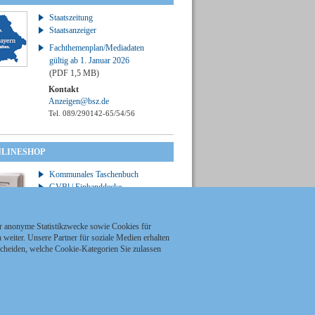
Staatszeitung
Staatsanzeiger
Fachthemenplan/Mediadaten
gültig ab 1. Januar 2026
(PDF 1,5 MB)
Kontakt
Anzeigen@bsz.de
Tel. 089/290142-65/54/56
NLINESHOP
Kommunales Taschenbuch
GVBl | Einbanddecke
ür anonyme Statistikzwecke sowie Cookies für
weiter. Unsere Partner für soziale Medien erhalten
scheiden, welche Cookie-Kategorien Sie zulassen