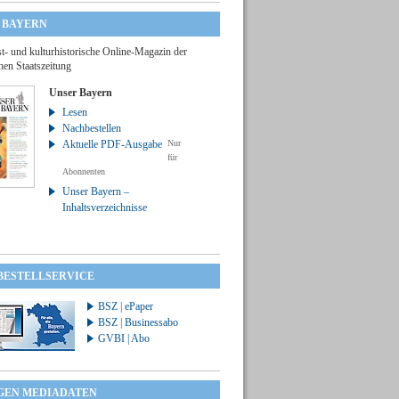
 BAYERN
t- und kulturhistorische Online-Magazin der
hen Staatszeitung
Unser Bayern
Lesen
Nachbestellen
Aktuelle PDF-Ausgabe
Nur
für
Abonnenten
Unser Bayern –
Inhaltsverzeichnisse
 BESTELLSERVICE
BSZ | ePaper
BSZ | Businessabo
GVBI | Abo
GEN MEDIADATEN