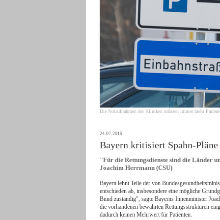
Die Notaufnahmen der Kliniken müssen immer mehr Patiente
24.07.2019
Bayern kritisiert Spahn-Pläne
"Für die Rettungsdienste sind die Länder u
Joachim Herrmann (CSU)
Bayern lehnt Teile der von Bundesgesundheitsmini
entschieden ab, insbesondere eine mögliche Grundge
Bund zuständig", sagte Bayerns Innenminister Jo
die vorhandenen bewährten Rettungsstrukturen eingeg
dadurch keinen Mehrwert für Patienten.