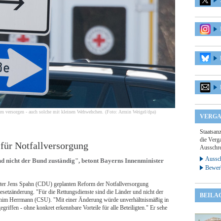
n versorgen - auch solche mit kleinen Wehwehchen. (Foto: Armin Weigel/dpa)
VERGA
Staatsan
die Verga
 für Notfallversorgung
Ausschre
Aussch
nd nicht der Bund zuständig", betont Bayerns Innenminister
Bewer
ster Jens Spahn (CDU) geplanten Reform der Notfallversorgung
setzänderung. "Für die Rettungsdienste sind die Länder und nicht der
BEILA
achim Herrmann (CSU). "Mit einer Änderung würde unverhältnismäßig in
riffen - ohne konkret erkennbare Vorteile für alle Beteiligten." Er sehe