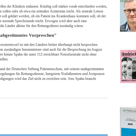
llen der Kliniken entlasten. Künftig soll stärker vorab entschieden werden,
sollen oder ob etwa ein zeitnaher Arzttermin reicht. Als zentrale Lotsen
t soll geklärt werden, ob ein Patient ins Krankenhaus kommen soll, ob der
ine normale Sprechstunde reicht. Erwogen wird aber auch eine
ie Länder alleine für den Rettungsdienst zuständig wären.
"unabgestimmtes Vorpreschen"
esetzentwurf ist mit den Ländern bisher überhaupt nicht besprochen
en zuständigen Innenminister sind auch für die Besprechung im August
ere könne Spahn die unter 112 erreichbare Notrufzentrale nicht ohne
ellen.
and der Deutschen Stiftung Patientenschutz, mit seinem unabgestimmten
gelungen für Rettungsdienste, Integrierte Notfallzentren und Arztpraxen
igungen wird das Ziel nicht zu erreichen sein. Jens Spahn braucht