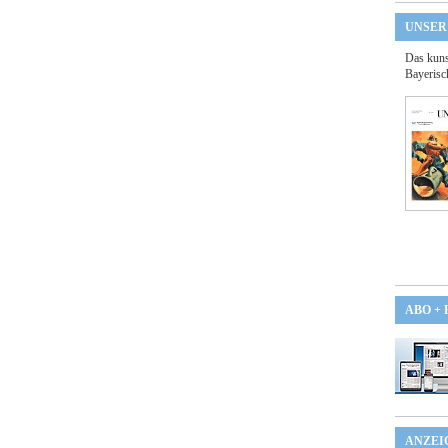
UNSER
Das kuns
Bayerisc
ABO +
ANZEI