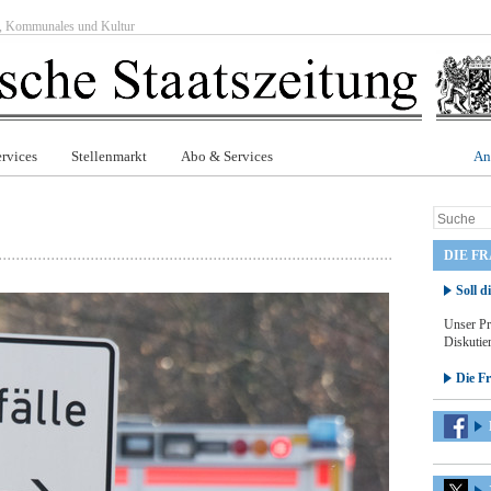
ft, Kommunales und Kultur
rvices
Stellenmarkt
Abo & Services
An
DIE F
Soll d
Unser Pr
Diskutier
Die F