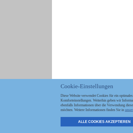
Cookie-Einstellungen
Diese Website verwendet Cookies für ein optimales
Komforteinstellungen. Weiterhin geben wir Informat
ebenfalls Informationen über die Verwendung diese
möchten. Weitere Informationen finden Sie in
unser
ALLE COOKIES AKZEPTIEREN
Politik
Stellenmarkt
A
Kommunales
Abo & Services
A