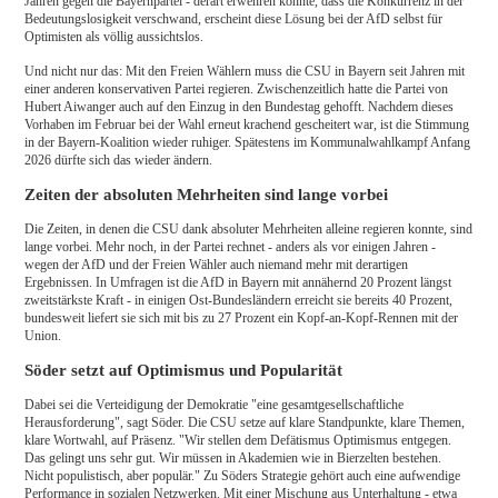
Jahren gegen die Bayernpartei - derart erwehren konnte, dass die Konkurrenz in der
Bedeutungslosigkeit verschwand, erscheint diese Lösung bei der AfD selbst für
Optimisten als völlig aussichtslos.
Und nicht nur das: Mit den Freien Wählern muss die CSU in Bayern seit Jahren mit
einer anderen konservativen Partei regieren. Zwischenzeitlich hatte die Partei von
Hubert Aiwanger auch auf den Einzug in den Bundestag gehofft. Nachdem dieses
Vorhaben im Februar bei der Wahl erneut krachend gescheitert war, ist die Stimmung
in der Bayern-Koalition wieder ruhiger. Spätestens im Kommunalwahlkampf Anfang
2026 dürfte sich das wieder ändern.
Zeiten der absoluten Mehrheiten sind lange vorbei
Die Zeiten, in denen die CSU dank absoluter Mehrheiten alleine regieren konnte, sind
lange vorbei. Mehr noch, in der Partei rechnet - anders als vor einigen Jahren -
wegen der AfD und der Freien Wähler auch niemand mehr mit derartigen
Ergebnissen. In Umfragen ist die AfD in Bayern mit annähernd 20 Prozent längst
zweitstärkste Kraft - in einigen Ost-Bundesländern erreicht sie bereits 40 Prozent,
bundesweit liefert sie sich mit bis zu 27 Prozent ein Kopf-an-Kopf-Rennen mit der
Union.
Söder setzt auf Optimismus und Popularität
Dabei sei die Verteidigung der Demokratie "eine gesamtgesellschaftliche
Herausforderung", sagt Söder. Die CSU setze auf klare Standpunkte, klare Themen,
klare Wortwahl, auf Präsenz. "Wir stellen dem Defätismus Optimismus entgegen.
Das gelingt uns sehr gut. Wir müssen in Akademien wie in Bierzelten bestehen.
Nicht populistisch, aber populär." Zu Söders Strategie gehört auch eine aufwendige
Performance in sozialen Netzwerken. Mit einer Mischung aus Unterhaltung - etwa