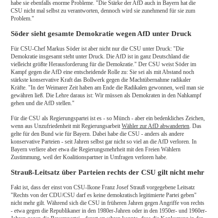
habe sie ebenfalls enorme Probleme. "Die Stärke der AfD auch in Bayern hat die
CSU nicht mal selbst zu verantworten, dennoch wird sie zunehmend für sie zum
Problem."
Söder sieht gesamte Demokratie wegen AfD unter Druck
Für CSU-Chef Markus Söder ist aber nicht nur die CSU unter Druck: "Die
Demokratie insgesamt steht unter Druck. Die AfD ist in ganz Deutschland die
vielleicht größte Herausforderung für die Demokratie." Der CSU weist Söder im
Kampf gegen die AfD eine entscheidende Rolle zu: Sie sei als mit Abstand noch
stärkste konservative Kraft das Bollwerk gegen die Machtübernahme radikaler
Kräfte. "In der Weimarer Zeit haben am Ende die Radikalen gewonnen, weil man sie
gewähren ließ. Die Lehre daraus ist: Wir müssen als Demokraten in den Nahkampf
gehen und die AfD stellen."
Für die CSU als Regierungspartei ist es - so Münch - aber ein bedenkliches Zeichen,
wenn aus Unzufriedenheit mit Regierungsarbeit
Wähler zur AfD abwanderten
. Das
gelte für den Bund wie für Bayern. Dabei habe die CSU - anders als andere
konservative Parteien - seit Jahren selbst gar nicht so viel an die AfD verloren. In
Bayern verliere aber etwa die Regierungsmehrheit mit den Freien Wählern
Zustimmung, weil der Koalitionspartner in Umfragen verloren habe.
Strauß-Leitsatz über Parteien rechts der CSU gilt nicht mehr
Fakt ist, dass der einst von CSU-Ikone Franz Josef Strauß vorgegebene Leitsatz
"Rechts von der CDU/CSU darf es keine demokratisch legitimierte Partei geben"
nicht mehr gilt. Während sich die CSU in früheren Jahren gegen Angriffe von rechts
- etwa gegen die Republikaner in den 1980er-Jahren oder in den 1950er- und 1960er-