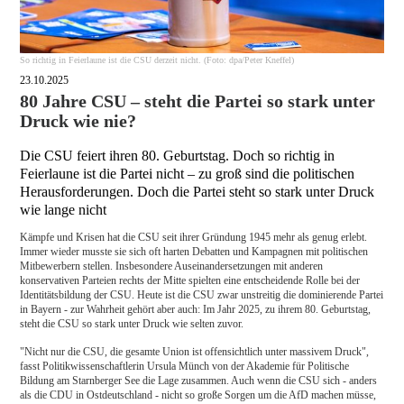
So richtig in Feierlaune ist die CSU derzeit nicht. (Foto: dpa/Peter Kneffel)
23.10.2025
80 Jahre CSU – steht die Partei so stark unter
Druck wie nie?
Die CSU feiert ihren 80. Geburtstag. Doch so richtig in
Feierlaune ist die Partei nicht – zu groß sind die politischen
Herausforderungen. Doch die Partei steht so stark unter Druck
wie lange nicht
Kämpfe und Krisen hat die CSU seit ihrer Gründung 1945 mehr als genug erlebt.
Immer wieder musste sie sich oft harten Debatten und Kampagnen mit politischen
Mitbewerbern stellen. Insbesondere Auseinandersetzungen mit anderen
konservativen Parteien rechts der Mitte spielten eine entscheidende Rolle bei der
Identitätsbildung der CSU. Heute ist die CSU zwar unstreitig die dominierende Partei
in Bayern - zur Wahrheit gehört aber auch: Im Jahr 2025, zu ihrem 80. Geburtstag,
steht die CSU so stark unter Druck wie selten zuvor.
"Nicht nur die CSU, die gesamte Union ist offensichtlich unter massivem Druck",
fasst Politikwissenschaftlerin Ursula Münch von der Akademie für Politische
Bildung am Starnberger See die Lage zusammen. Auch wenn die CSU sich - anders
als die CDU in Ostdeutschland - nicht so große Sorgen um die AfD machen müsse,