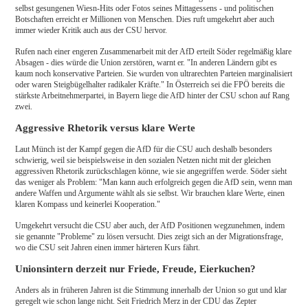
selbst gesungenen Wiesn-Hits oder Fotos seines Mittagessens - und politischen
Botschaften erreicht er Millionen von Menschen. Dies ruft umgekehrt aber auch
immer wieder Kritik auch aus der CSU hervor.
Rufen nach einer engeren Zusammenarbeit mit der AfD erteilt Söder regelmäßig klare
Absagen - dies würde die Union zerstören, warnt er. "In anderen Ländern gibt es
kaum noch konservative Parteien. Sie wurden von ultrarechten Parteien marginalisiert
oder waren Steigbügelhalter radikaler Kräfte." In Österreich sei die FPÖ bereits die
stärkste Arbeitnehmerpartei, in Bayern liege die AfD hinter der CSU schon auf Rang
zwei.
Aggressive Rhetorik versus klare Werte
Laut Münch ist der Kampf gegen die AfD für die CSU auch deshalb besonders
schwierig, weil sie beispielsweise in den sozialen Netzen nicht mit der gleichen
aggressiven Rhetorik zurückschlagen könne, wie sie angegriffen werde. Söder sieht
das weniger als Problem: "Man kann auch erfolgreich gegen die AfD sein, wenn man
andere Waffen und Argumente wählt als sie selbst. Wir brauchen klare Werte, einen
klaren Kompass und keinerlei Kooperation."
Umgekehrt versucht die CSU aber auch, der AfD Positionen wegzunehmen, indem
sie genannte "Probleme" zu lösen versucht. Dies zeigt sich an der Migrationsfrage,
wo die CSU seit Jahren einen immer härteren Kurs fährt.
Unionsintern derzeit nur Friede, Freude, Eierkuchen?
Anders als in früheren Jahren ist die Stimmung innerhalb der Union so gut und klar
geregelt wie schon lange nicht. Seit Friedrich Merz in der CDU das Zepter