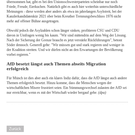
übernommen hat, gibt es bei den Unionsschwesterparteien scheinbar nur noch
Friede, Freude, Eierkuchen. Natürlich gibt es auch hier weiterhin unterschiedliche
Meinungen - diese werden aber anders als etwa im jahrelangen Asylstreit, bei der
Kanzlerkandidatenkür 2021 ober beim Kreuther Trennungsbeschluss 1976 nicht
mehr auf offener Bühne ausgetragen.
Obwohl jedoch die Asylzahlen schon länger sinken, profitieren CSU und CDU
davon in Umfragen wenig bis kaum. "Wir sind mittendrin auf dem Weg der Lösung.
Nach der Sicherung der Grenze braucht es jetzt verstärkt Rückführungen", betont
Söder dennoch. Generell gelte: "Wir müssen gut und stark regieren und weniger in
der Koalition streiten. Und wir dürfen nicht an den Erwartungen der Bevölkerung
vorbei regieren."
AfD besetzt längst auch Themen abseits Migration
erfolgreich
Für Münch ist dies aber auch ein klares Indiz dafür, dass die AfD längst auch andere
Themen erfolgreich besetzt. Hinzu komme, dass die Menschen wegen der
wirtschaftlichen Misere frustriert seien. Ein Stimmungswechsel zulasten der AfD sei
nur erreichbar, wenn es mit der Wirtschaft wieder bergauf gehe.
(dpa)
Zurück