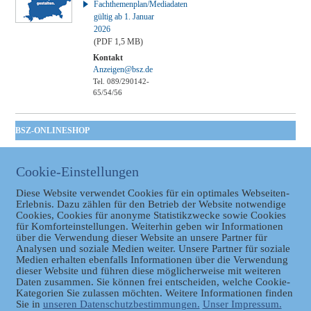
Fachthemenplan/Mediadaten
gültig ab 1. Januar
2026
(PDF 1,5 MB)
Kontakt
Anzeigen@bsz.de
Tel. 089/290142-
65/54/56
BSZ-ONLINESHOP
Kommunales
Taschenbuch
Cookie-Einstellungen
GVBl | Einbanddecke
Diese Website verwendet Cookies für ein optimales Webseiten-
Erlebnis. Dazu zählen für den Betrieb der Website notwendige
Cookies, Cookies für anonyme Statistikzwecke sowie Cookies
für Komforteinstellungen. Weiterhin geben wir Informationen
über die Verwendung dieser Website an unsere Partner für
Analysen und soziale Medien weiter. Unsere Partner für soziale
Medien erhalten ebenfalls Informationen über die Verwendung
dieser Website und führen diese möglicherweise mit weiteren
Daten zusammen. Sie können frei entscheiden, welche Cookie-
Datenschutz
Kategorien Sie zulassen möchten. Weitere Informationen finden
Sie in
unseren Datenschutzbestimmungen.
Unser Impressum.