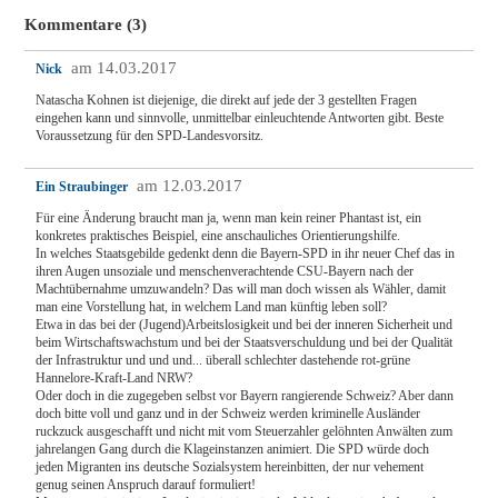
Kommentare (3)
am 14.03.2017
Nick
Natascha Kohnen ist diejenige, die direkt auf jede der 3 gestellten Fragen
eingehen kann und sinnvolle, unmittelbar einleuchtende Antworten gibt. Beste
Voraussetzung für den SPD-Landesvorsitz.
am 12.03.2017
Ein Straubinger
Für eine Änderung braucht man ja, wenn man kein reiner Phantast ist, ein
konkretes praktisches Beispiel, eine anschauliches Orientierungshilfe.
In welches Staatsgebilde gedenkt denn die Bayern-SPD in ihr neuer Chef das in
ihren Augen unsoziale und menschenverachtende CSU-Bayern nach der
Machtübernahme umzuwandeln? Das will man doch wissen als Wähler, damit
man eine Vorstellung hat, in welchem Land man künftig leben soll?
Etwa in das bei der (Jugend)Arbeitslosigkeit und bei der inneren Sicherheit und
beim Wirtschaftswachstum und bei der Staatsverschuldung und bei der Qualität
der Infrastruktur und und und... überall schlechter dastehende rot-grüne
Hannelore-Kraft-Land NRW?
Oder doch in die zugegeben selbst vor Bayern rangierende Schweiz? Aber dann
doch bitte voll und ganz und in der Schweiz werden kriminelle Ausländer
ruckzuck ausgeschafft und nicht mit vom Steuerzahler gelöhnten Anwälten zum
jahrelangen Gang durch die Klageinstanzen animiert. Die SPD würde doch
jeden Migranten ins deutsche Sozialsystem hereinbitten, der nur vehement
genug seinen Anspruch darauf formuliert!