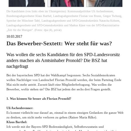
Die Kandidaten (von links oben im Uhrzeigersinn): Kommunalpolitiker Uli Aschenbrenner,
Bundestagsabgeordneter Klaus Barthel, Landtagsabgeordneter Florian von Brunn, Gregor Tschung,
Sprecher der Münchner Tafel, Landtagsabgeordnete und SPD-Generalsekretärin Natascha Kohnen,
Landtagsabgeordnete und SPD-Generalsekretärin und Markus Käser von der SPD-Basisinitiative
„Zeit für die Mutigen“. (Fotos: dpa (4), privat)
10.03.2017
Das Bewerber-Sextett: Wer steht für was?
Was wollen die sechs Kandidaten für den SPD-Landesvorsitz
anders machen als Amtsinhaber Pronold? Die BSZ hat
nachgefragt
Bei der bayerischen SPD hat der Wahlkampf begonnen: Sechs Sozialdemokraten
wollen Nachfolger von Landeschef Florian Pronold werden, der beim Parteitag Ende
Mai nicht mehr antritt. Zurzeit läuft eine Mitgliederbefragung. Was wollen die
Bewerber, wofür stehen sie? Die
BSZ
hat jedem der sechs drei Fragen gestellt.
1. Was können Sie besser als Florian Pronold?
Uli Aschenbrenner:
Es kommt vielleicht nur darauf an, einmal in einem einzigen Gedanken die ganze Welt
zu denken, um nicht mehr verloren zu gehen (Rainer Maria Rilke).
Klaus Barthel:
Ich werde mit der Bayern-SPD Bodenständigkeit, Selbstbewusstsein und