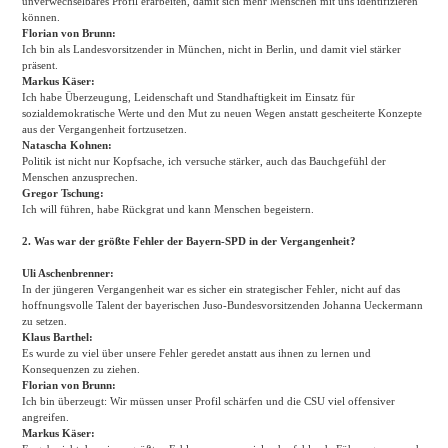
unverwechselbares Profil erarbeiten, damit sich mehr Menschen mit uns identifizieren
können.
Florian von Brunn:
Ich bin als Landesvorsitzender in München, nicht in Berlin, und damit viel stärker
präsent.
Markus Käser:
Ich habe Überzeugung, Leidenschaft und Standhaftigkeit im Einsatz für
sozialdemokratische Werte und den Mut zu neuen Wegen anstatt gescheiterte Konzepte
aus der Vergangenheit fortzusetzen.
Natascha Kohnen:
Politik ist nicht nur Kopfsache, ich versuche stärker, auch das Bauchgefühl der
Menschen anzusprechen.
Gregor Tschung:
Ich will führen, habe Rückgrat und kann Menschen begeistern.
2. Was war der größte Fehler der Bayern-SPD in der Vergangenheit?
Uli Aschenbrenner:
In der jüngeren Vergangenheit war es sicher ein strategischer Fehler, nicht auf das
hoffnungsvolle Talent der bayerischen Juso-Bundesvorsitzenden Johanna Ueckermann
zu setzen.
Klaus Barthel:
Es wurde zu viel über unsere Fehler geredet anstatt aus ihnen zu lernen und
Konsequenzen zu ziehen.
Florian von Brunn:
Ich bin überzeugt: Wir müssen unser Profil schärfen und die CSU viel offensiver
angreifen.
Markus Käser: