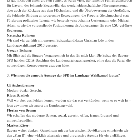
Es gab nicht den einen größten Fehler, es waren viele: der fehlende Führungsanspruch
für Bayern, der fehlende Siegeswille, das wenig leidenschaftliche Führungspersonal,
aber auch der Rückzug aus dem Flächenland und die Überbewertung der Großstädte,
die fehlende Bindung an progressive Bewegungen, die Proporz-Gleichmacherei statt
Förderung politischer Talente, wie beispielsweise Johanna Ueckermann oder Michael
Adam, sowie die vorauseilende Positionierung als Juniorpartner für eine CSU-geführte
Regierung.
Natascha Kohnen:
Wir sind viel zu früh mit unserem Spitzenkandidaten Christian Ude in den
Landtagswahlkampf 2013 gestartet.
Gregor Tschung:
Mit Blick auf die jüngere Vergangenheit ist das für mich klar: Die Spitze der Bayern-
SPD hat den CETA-Beschluss des Landesparteitages ignoriert, ohne dass die Partei die
notwendigen Konsequenzen gezogen hätte.
3. Wie muss die zentrale Aussage der SPD im Landtags-Wahlkampf lauten?
Uli Aschenbrenner:
Modern-Sozial-Gerecht.
Klaus Barthel:
Weil wir aber aus Fehlern lernen, werden wir das erst verkünden, wenn es so weit ist –
jetzt gewinnen wir zuerst die Bundestagswahl.
Florian von Brunn:
Wir schaffen das moderne Bayern: sozial, gerecht, offen, frauenfördernd und
umweltfreundlich.
Markus Käser:
Bayern weiter denken: Gemeinsam mit der bayerischen Bevölkerung entwickeln wir
den „Plan B“, eine wirklich alternative und progressive Agenda für ein vielfältiges,