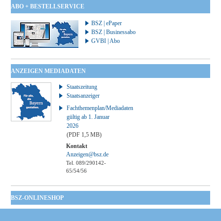
ABO + BESTELLSERVICE
BSZ | ePaper
BSZ | Businessabo
GVBI | Abo
ANZEIGEN MEDIADATEN
Staatszeitung
Staatsanzeiger
Fachthemenplan/Mediadaten
gültig ab 1. Januar
2026
(PDF 1,5 MB)
Kontakt
Anzeigen@bsz.de
Tel. 089/290142-
65/54/56
BSZ-ONLINESHOP
Kommunales