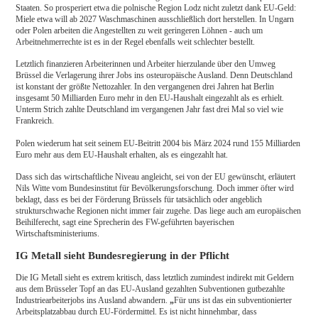
Staaten. So prosperiert etwa die polnische Region Lodz nicht zuletzt dank EU-Geld:
Miele etwa will ab 2027 Waschmaschinen ausschließlich dort herstellen. In Ungarn
oder Polen arbeiten die Angestellten zu weit geringeren Löhnen - auch um
Arbeitnehmerrechte ist es in der Regel ebenfalls weit schlechter bestellt.
Letztlich finanzieren Arbeiterinnen und Arbeiter hierzulande über den Umweg
Brüssel die Verlagerung ihrer Jobs ins osteuropäische Ausland. Denn Deutschland
ist konstant der größte Nettozahler. In den vergangenen drei Jahren hat Berlin
insgesamt 50 Milliarden Euro mehr in den EU-Haushalt eingezahlt als es erhielt.
Unterm Strich zahlte Deutschland im vergangenen Jahr fast drei Mal so viel wie
Frankreich.
Polen wiederum hat seit seinem EU-Beitritt 2004 bis März 2024 rund 155 Milliarden
Euro mehr aus dem EU-Haushalt erhalten, als es eingezahlt hat.
Dass sich das wirtschaftliche Niveau angleicht, sei von der EU gewünscht, erläutert
Nils Witte vom Bundesinstitut für Bevölkerungsforschung. Doch immer öfter wird
beklagt, dass es bei der Förderung Brüssels für tatsächlich oder angeblich
strukturschwache Regionen nicht immer fair zugehe. Das liege auch am europäischen
Beihilferecht, sagt eine Sprecherin des FW-geführten bayerischen
Wirtschaftsministeriums.
IG Metall sieht Bundesregierung in der Pflicht
Die IG Metall sieht es extrem kritisch, dass letztlich zumindest indirekt mit Geldern
aus dem Brüsseler Topf an das EU-Ausland gezahlten Subventionen gutbezahlte
Industriearbeiterjobs ins Ausland abwandern.
„
Für uns ist das ein subventionierter
Arbeitsplatzabbau durch EU-Fördermittel. Es ist nicht hinnehmbar, dass