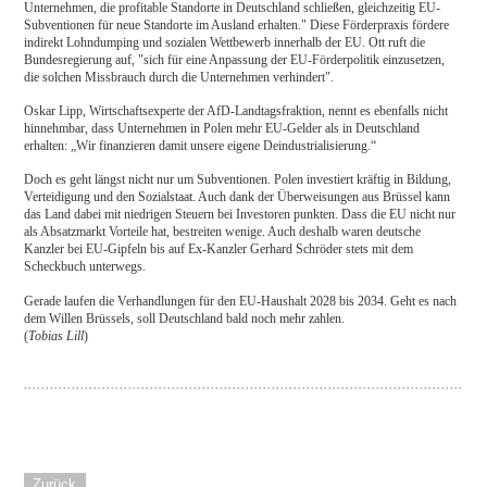
Unternehmen, die profitable Standorte in Deutschland schließen, gleichzeitig EU-
Subventionen für neue Standorte im Ausland erhalten." Diese Förderpraxis fördere
indirekt Lohndumping und sozialen Wettbewerb innerhalb der EU. Ott ruft die
Bundesregierung auf, "sich für eine Anpassung der EU-Förderpolitik einzusetzen,
die solchen Missbrauch durch die Unternehmen verhindert".
Oskar Lipp, Wirtschaftsexperte der AfD-Landtagsfraktion, nennt es ebenfalls nicht
hinnehmbar, dass Unternehmen in Polen mehr EU-Gelder als in Deutschland
erhalten: „Wir finanzieren damit unsere eigene Deindustrialisierung.“
Doch es geht längst nicht nur um Subventionen. Polen investiert kräftig in Bildung,
Verteidigung und den Sozialstaat. Auch dank der Überweisungen aus Brüssel kann
das Land dabei mit niedrigen Steuern bei Investoren punkten. Dass die EU nicht nur
als Absatzmarkt Vorteile hat, bestreiten wenige. Auch deshalb waren deutsche
Kanzler bei EU-Gipfeln bis auf Ex-Kanzler Gerhard Schröder stets mit dem
Scheckbuch unterwegs.
Gerade laufen die Verhandlungen für den EU-Haushalt 2028 bis 2034. Geht es nach
dem Willen Brüssels, soll Deutschland bald noch mehr zahlen.
(
Tobias Lill
)
Zurück