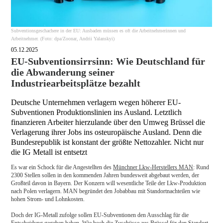
Subventionsgeschachere in der EU: Ausbaden müssen es oft die Arbeitnehmerinnen und
Arbeitnehmer. (Foto: dpa/Zoonar, Andrii Yalanskyi)
05.12.2025
EU-Subventionsirrsinn: Wie Deutschland für
die Abwanderung seiner
Industriearbeitsplätze bezahlt
Deutsche Unternehmen verlagern wegen höherer EU-
Subventionen Produktionslinien ins Ausland. Letztlich
finanzieren Arbeiter hierzulande über den Umweg Brüssel die
Verlagerung ihrer Jobs ins osteuropäische Ausland. Denn die
Bundesrepublik ist konstant der größte Nettozahler. Nicht nur
die IG Metall ist entsetzt
Es war ein Schock für die Angestellten des
Münchner Lkw-Herstellers MAN
: Rund
2300 Stellen sollen in den kommenden Jahren bundesweit abgebaut werden, der
Großteil davon in Bayern. Der Konzern will wesentliche Teile der Lkw-Produktion
nach Polen verlagern. MAN begründet den Jobabbau mit Standortnachteilen wie
hohen Strom- und Lohnkosten.
Doch der IG-Metall zufolge sollen EU-Subventionen den Ausschlag für die