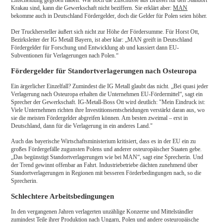
Entscheidung gegeben haben. Wie hoch die Zuschüsse aus Brüssel für den Standort
Krakau sind, kann die Gewerkschaft nicht beziffern. Sie erklärt aber:
MAN
bekomme auch in Deutschland Fördergelder, doch die Gelder für Polen seien höher.
Der Truckhersteller äußert sich nicht zur Höhe der Fördersumme. Für Horst Ott,
Bezirksleiter der IG Metall Bayern, ist aber klar: „MAN greift in Deutschland
Fördergelder für Forschung und Entwicklung ab und kassiert dann EU-
Subventionen für Verlagerungen nach Polen.“
Fördergelder für Standortverlagerungen nach Osteuropa
Ein ärgerlicher Einzelfall? Zumindest die IG Metall glaubt das nicht. „Bei quasi jeder
Verlagerung nach Osteuropa erhalten die Unternehmen EU-Fördermittel“, sagt ein
Sprecher der Gewerkschaft. IG-Metall-Boss Ott wird deutlich: "Mein Eindruck ist:
Viele Unternehmen richten ihre Investitionsentscheidungen verstärkt daran aus, wo
sie die meisten Fördergelder abgreifen können. Am besten zweimal – erst in
Deutschland, dann für die Verlagerung in ein anderes Land."
Auch das bayerische Wirtschaftsministerium kritisiert, dass es in der EU ein zu
großes Fördergefälle zugunsten Polens und anderer osteuropäischer Staaten gebe.
„Das begünstigt Standortverlagerungen wie bei MAN“, sagt eine Sprecherin. Und
der Trend gewinnt offenbar an Fahrt. Industriebetriebe dächten zunehmend über
Standortverlagerungen in Regionen mit besseren Förderbedingungen nach, so die
Sprecherin.
Schlechtere Arbeitsbedingungen
In den vergangenen Jahren verlagerten unzählige Konzerne und Mittelständler
zumindest Teile ihrer Produktion nach Ungarn, Polen und andere osteuropäische