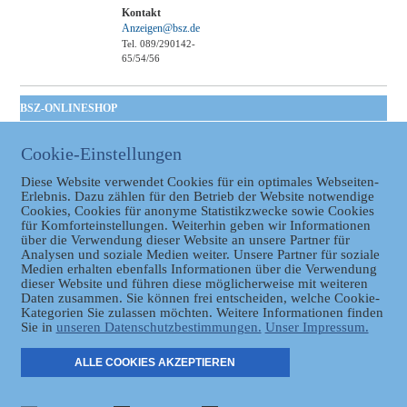
Kontakt
Anzeigen@bsz.de
Tel. 089/290142-
65/54/56
BSZ-ONLINESHOP
Kommunales
Cookie-Einstellungen
Taschenbuch
GVBl | Einbanddecke
Diese Website verwendet Cookies für ein optimales Webseiten-
Erlebnis. Dazu zählen für den Betrieb der Website notwendige
Cookies, Cookies für anonyme Statistikzwecke sowie Cookies
für Komforteinstellungen. Weiterhin geben wir Informationen
über die Verwendung dieser Website an unsere Partner für
Analysen und soziale Medien weiter. Unsere Partner für soziale
Medien erhalten ebenfalls Informationen über die Verwendung
dieser Website und führen diese möglicherweise mit weiteren
Daten zusammen. Sie können frei entscheiden, welche Cookie-
Datenschutz
Kategorien Sie zulassen möchten. Weitere Informationen finden
Sie in
unseren Datenschutzbestimmungen.
Unser Impressum.
ER
ALLE COOKIES AKZEPTIEREN