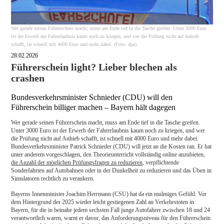
Wer gerade seinen Führerschein macht, muss am Ende tief in die Tasche greifen. Unter 3000 Euro
ist der Erwerb der Fahrerlaubnis kaum noch zu kriegen, und wer die Prüfung nicht auf Anhieb
schafft, ist schnell mit 4000 Euro und mehr dabei. (Foto: dpa)
28.02.2026
Führerschein light? Lieber blechen als
crashen
Bundesverkehrsminister Schnieder (CDU) will den
Führerschein billiger machen – Bayern hält dagegen
Wer gerade seinen Führerschein macht, muss am Ende tief in die Tasche greifen.
Unter 3000 Euro ist der Erwerb der Fahrerlaubnis kaum noch zu kriegen, und wer
die Prüfung nicht auf Anhieb schafft, ist schnell mit 4000 Euro und mehr dabei.
Bundesverkehrsminister Patrick Schnieder (CDU) will jetzt an die Kosten ran. Er hat
unter anderem vorgeschlagen, den Theorieunterricht vollständig online anzubieten,
die Anzahl der möglichen Prüfungsfragen zu reduzieren
, verpflichtende
Sonderfahrten auf Autobahnen oder in der Dunkelheit zu reduzieren und das Üben in
Simulatoren rechtlich zu verankern.
Bayerns Innenminister Joachim Herrmann (CSU) hat da ein mulmiges Gefühl. Vor
dem Hintergrund der 2025 wieder leicht gestiegenen Zahl an Verkehrstoten in
Bayern, für die in beinahe jedem sechsten Fall junge Autofahrer zwischen 18 und 24
verantwortlich waren, warnt er davor, das Anforderungsniveau für den Führerschein