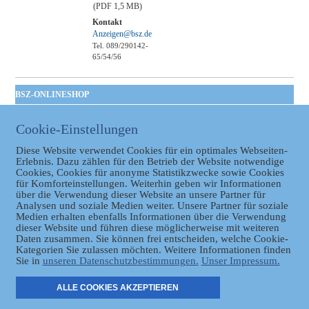
(PDF 1,5 MB)
Kontakt
Anzeigen@bsz.de
Tel. 089/290142-
65/54/56
BSZ-ONLINESHOP
Kommunales
Cookie-Einstellungen
Taschenbuch
GVBl | Einbanddecke
Diese Website verwendet Cookies für ein optimales Webseiten-
Erlebnis. Dazu zählen für den Betrieb der Website notwendige
Cookies, Cookies für anonyme Statistikzwecke sowie Cookies
für Komforteinstellungen. Weiterhin geben wir Informationen
über die Verwendung dieser Website an unsere Partner für
Analysen und soziale Medien weiter. Unsere Partner für soziale
Medien erhalten ebenfalls Informationen über die Verwendung
dieser Website und führen diese möglicherweise mit weiteren
Daten zusammen. Sie können frei entscheiden, welche Cookie-
Datenschutz
Kategorien Sie zulassen möchten. Weitere Informationen finden
Sie in
unseren Datenschutzbestimmungen.
Unser Impressum.
ER
ALLE COOKIES AKZEPTIEREN