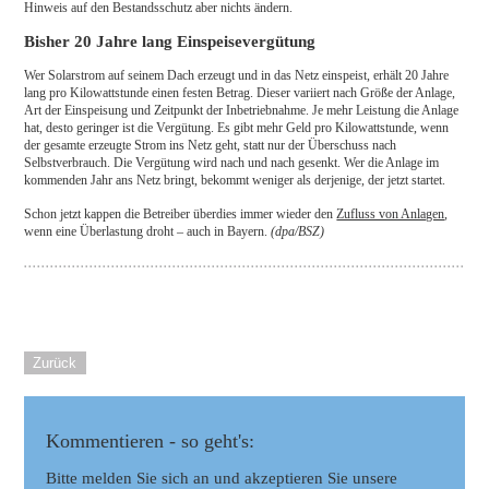
Hinweis auf den Bestandsschutz aber nichts ändern.
Bisher 20 Jahre lang Einspeisevergütung
Wer Solarstrom auf seinem Dach erzeugt und in das Netz einspeist, erhält 20 Jahre
lang pro Kilowattstunde einen festen Betrag. Dieser variiert nach Größe der Anlage,
Art der Einspeisung und Zeitpunkt der Inbetriebnahme. Je mehr Leistung die Anlage
hat, desto geringer ist die Vergütung. Es gibt mehr Geld pro Kilowattstunde, wenn
der gesamte erzeugte Strom ins Netz geht, statt nur der Überschuss nach
Selbstverbrauch. Die Vergütung wird nach und nach gesenkt. Wer die Anlage im
kommenden Jahr ans Netz bringt, bekommt weniger als derjenige, der jetzt startet.
Schon jetzt kappen die Betreiber überdies immer wieder den
Zufluss von Anlagen
,
wenn eine Überlastung droht – auch in Bayern.
(dpa/BSZ)
Zurück
Kommentieren - so geht's:
Bitte melden Sie sich an und akzeptieren Sie unsere