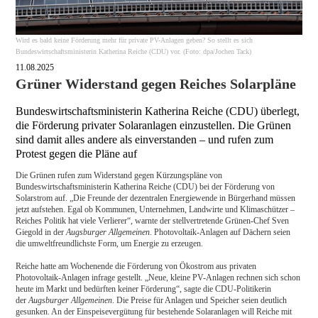
Wird es bald keine Förderung mehr für private PV-Anlagen geben? So stellt es sich
Bundeswirtschaftsministerin Katherina Reiche (CDU) vor. (Foto: dpa/Jochen Tack)
11.08.2025
Grüner Widerstand gegen Reiches Solarpläne
Bundeswirtschaftsministerin Katherina Reiche (CDU) überlegt,
die Förderung privater Solaranlagen einzustellen. Die Grünen
sind damit alles andere als einverstanden – und rufen zum
Protest gegen die Pläne auf
Die Grünen rufen zum Widerstand gegen Kürzungspläne von
Bundeswirtschaftsministerin Katherina Reiche (CDU) bei der Förderung von
Solarstrom auf. „Die Freunde der dezentralen Energiewende in Bürgerhand müssen
jetzt aufstehen. Egal ob Kommunen, Unternehmen, Landwirte und Klimaschützer –
Reiches Politik hat viele Verlierer“, warnte der stellvertretende Grünen-Chef Sven
Giegold in der
Augsburger Allgemeinen
. Photovoltaik-Anlagen auf Dächern seien
die umweltfreundlichste Form, um Energie zu erzeugen.
Reiche hatte am Wochenende die Förderung von Ökostrom aus privaten
Photovoltaik-Anlagen infrage gestellt. „Neue, kleine PV-Anlagen rechnen sich schon
heute im Markt und bedürften keiner Förderung“, sagte die CDU-Politikerin
der
Augsburger Allgemeinen
. Die Preise für Anlagen und Speicher seien deutlich
gesunken. An der Einspeisevergütung für bestehende Solaranlagen will Reiche mit