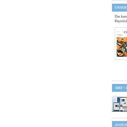
UNSER
Das kuns
Bayerisc
ABO +
ANZEI