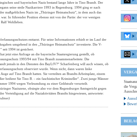
ringischen und bayerischen Nazis bestand lange Jahre in Tino Brandt. Der
egann seine steile Nazikarriere 1993 in Regensburg. 1994 ging er nach
 der maßgeblichen Nazis im „Thüringer Heimatschutz“, in dem auch das
war. In führender Position ebenso mit von der Partie: der vor wenigen
 Ralf Wohlleben.
fassungsschutzes enttarnt. Für seine Informationen erhielt er im Lauf der
Angaben umgehend in den „Thüringer Heimatschutz“ investierte. Die V-
seit 1994 ist gesichert.
 jetzt eine Anfrage an die bayerische Staatsregierung gestellt, ob
ssungsschutz 1993/94 mit Tino Brandt zusammenarbeitete. Die
randt jemals in den Diensten des BayLfV?“ Scharfenberg will auch wissen, ob
erfassungsschutz observiert wurde. Wenn nicht, dann waren linke
VERGA
Auge auf Tino Brandt hatten. Sie verteilten an Brandts Arbeitsplatz, einem
Hier bedient Sie Tino B. – ein faschistischer Krimineller“. Zwei junge Männer
Staatsan
mer 1994 wegen Verleumdung zu einer Geldstrafe verurteilt.
die Verga
Thüringer Naziszene, obsiegte also vor dem Regensburger Amtsgericht gegen
Ausschre
der Verteidigung auf die Naziaktivitäten Brandts hingewiesen, antwortete:
ndtner)
Aussch
Bewer
BEILA