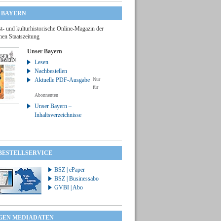
 BAYERN
t- und kulturhistorische Online-Magazin der
hen Staatszeitung
Unser Bayern
Lesen
Nachbestellen
Aktuelle PDF-Ausgabe
Nur
für
Abonnenten
Unser Bayern –
Inhaltsverzeichnisse
 BESTELLSERVICE
BSZ | ePaper
BSZ | Businessabo
GVBI | Abo
GEN MEDIADATEN