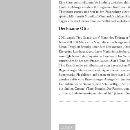
Eine klare, personifizierte Verbindung zwischen thü
heute 36-Jährige aus dem thüringischen Rudolstadt b
Thüringen zurück und war in den Folgejahren einer
spätere Mördertrio Mundlos/Böhnhardt/Zschäpe tätig 
Tagen von der Generalbundesanwaltschaft verhaftete
Deckname Otto
2001 wurde Tino Brandt als V-Mann des Thüringer Ver
Jahre 200 000 Mark vom Staat, die er nach eigenen 
Mann-Tätigkeit Brandts unter dem Decknamen „Otto“ 
Die grüne Landtagsabgeordnete Maria Scharfenberg hat
womöglich auch das Bayerische Landesamt für Verfa
entscheidende der acht Fragen lautet: „Stand Tino B
Tino Brandt seinerzeit überhaupt vom bayerischen V
Regensburger Studenten die einzigen, die ein waches 
Supermarkt, Flugblätter, auf denen zu lesen stand: „
wurden dafür vom Regensburger Amtsgericht im Som
Der aufstrebende Neonazi, eine Schlüsselfigur der 
die „linken Caoten“ (Tino Brandt). Der Richter, von 
„Hintergründe interessieren mich nicht.“
(Florian Se
Zurück