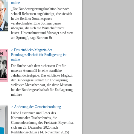
online
„Die Bundesregierungskoalition hat noch
schnell Reformen angekündigt, ehe sie sich
in die Berliner Sommerpause
verabschiedete. Eine Sommerpause
übrigens, die sich die Wirtschaft nicht
leistet. Unternehmer und Manager sind stets
am Sprung“, sagt Bertram Br
> Das einblicke-Magazin der
Bundesgesellschaft für Endlagerung ist
online
Die Suche nach dem sichersten Ort für
unseren Atommüll ist eine staatliche
Jahrhundertaufgabe. Das einblicke-Magazin
der Bundesgesellschaft für Endlagerung
stellt vier Menschen vor, die diese Mission
bei der Bundesgesellschaft für Endlagerung
mit ihre
> Änderung der Gemeindeordnung
Liebe Leserinnen und Leser des
Kommunalen Taschenbuchs, die
Gemeindeordnung des Freistaats Bayern hat
sich am 23. Dezember 2025 nach
Redaktionsschluss (14. November 2025)