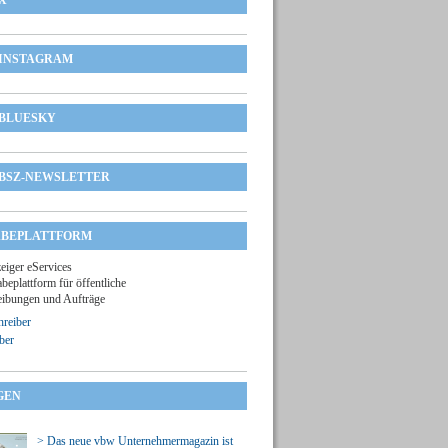
X
INSTAGRAM
BLUESKY
BSZ-NEWSLETTER
BEPLATTFORM
zeiger eServices
beplattform für öffentliche
ibungen und Aufträge
reiber
ber
GEN
> Das neue vbw Unternehmermagazin ist