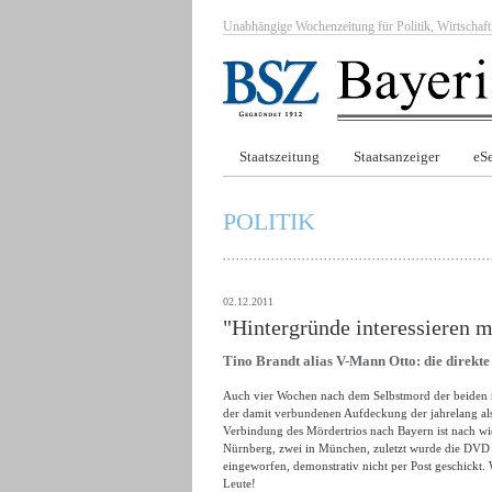
Unabhängige Wochenzeitung für Politik, Wirtscha
Staatszeitung
Staatsanzeiger
eSe
POLITIK
02.12.2011
"Hintergründe interessieren m
Tino Brandt alias V-Mann Otto: die direk
Auch vier Wochen nach dem Selbstmord der beiden 
der damit verbundenen Aufdeckung der jahrelang als
Verbindung des Mördertrios nach Bayern ist nach wi
Nürnberg, zwei in München, zuletzt wurde die DVD
eingeworfen, demonstrativ nicht per Post geschickt. 
Leute!