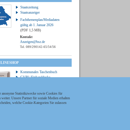
Staatszeitung
Staatsanzeiger
Fachthemenplan/Mediadaten
gültig ab 1. Januar 2026
(PDF 1,5 MB)
Kontakt
Anzeigen@bsz.de
Tel. 089/290142-65/54/56
NLINESHOP
Kommunales Taschenbuch
GVBl | Einbanddecke
ür anonyme Statistikzwecke sowie Cookies für
weiter. Unsere Partner für soziale Medien erhalten
scheiden, welche Cookie-Kategorien Sie zulassen