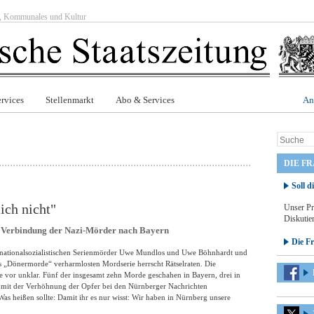
ft, Kommunales und Kultur
rvices
Stellenmarkt
Abo & Services
An
DIE F
Soll d
ich nicht"
Unser Pr
Diskutier
te Verbindung der Nazi-Mörder nach Bayern
Die F
nationalsozialistischen Serienmörder Uwe Mundlos und Uwe Böhnhardt und
 „Dönermorde“ verharmlosten Mordserie herrscht Rätselraten. Die
e vor unklar. Fünf der insgesamt zehn Morde geschahen in Bayern, drei in
 mit der Verhöhnung der Opfer bei den Nürnberger Nachrichten
Was heißen sollte: Damit ihr es nur wisst: Wir haben in Nürnberg unsere