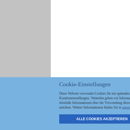
Cookie-Einstellungen
Diese Website verwendet Cookies für ein optimales
Komforteinstellungen. Weiterhin geben wir Informat
ebenfalls Informationen über die Verwendung diese
möchten. Weitere Informationen finden Sie in
unser
ALLE COOKIES AKZEPTIEREN
Politik
Stellenmarkt
A
Kommunales
Abo & Services
A