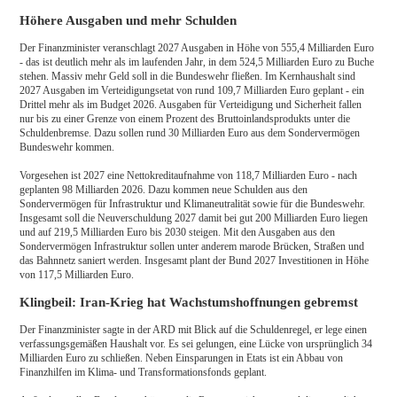
Höhere Ausgaben und mehr Schulden
Der Finanzminister veranschlagt 2027 Ausgaben in Höhe von 555,4 Milliarden Euro
- das ist deutlich mehr als im laufenden Jahr, in dem 524,5 Milliarden Euro zu Buche
stehen. Massiv mehr Geld soll in die Bundeswehr fließen. Im Kernhaushalt sind
2027 Ausgaben im Verteidigungsetat von rund 109,7 Milliarden Euro geplant - ein
Drittel mehr als im Budget 2026. Ausgaben für Verteidigung und Sicherheit fallen
nur bis zu einer Grenze von einem Prozent des Bruttoinlandsprodukts unter die
Schuldenbremse. Dazu sollen rund 30 Milliarden Euro aus dem Sondervermögen
Bundeswehr kommen.
Vorgesehen ist 2027 eine Nettokreditaufnahme von 118,7 Milliarden Euro - nach
geplanten 98 Milliarden 2026. Dazu kommen neue Schulden aus den
Sondervermögen für Infrastruktur und Klimaneutralität sowie für die Bundeswehr.
Insgesamt soll die Neuverschuldung 2027 damit bei gut 200 Milliarden Euro liegen
und auf 219,5 Milliarden Euro bis 2030 steigen. Mit den Ausgaben aus den
Sondervermögen Infrastruktur sollen unter anderem marode Brücken, Straßen und
das Bahnnetz saniert werden. Insgesamt plant der Bund 2027 Investitionen in Höhe
von 117,5 Milliarden Euro.
Klingbeil: Iran-Krieg hat Wachstumshoffnungen gebremst
Der Finanzminister sagte in der ARD mit Blick auf die Schuldenregel, er lege einen
verfassungsgemäßen Haushalt vor. Es sei gelungen, eine Lücke von ursprünglich 34
Milliarden Euro zu schließen. Neben Einsparungen in Etats ist ein Abbau von
Finanzhilfen im Klima- und Transformationsfonds geplant.