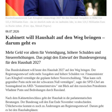
Bundesfinanzminister Lars Klingbeil veranschlagt 2027 für den Haushalt Ausgaben in Höhe von
555,4 Milliarden Euro - das ist deutlich mehr als im laufenden Jahr, in dem 524,5 Milliarden Euro
zu Buche stehen. (Foto: dpa, Metodi Popow)
06.07.2026
Kabinett will Haushalt auf den Weg bringen –
darum geht es
Mehr Geld vor allem für Verteidigung, höhere Schulden und
Steuererhöhungen. Das prägt den Entwurf der Bundesregierung
für den Haushalt 2027
Das Bundeskabinett will heute den Haushalt 2027 auf den Weg bringen. Der
Regierungsentwurf sieht mehr Ausgaben und höhere Schulden vor. Finanzminister
Lars Klingbeil verteidigte die geplante höhere Neuverschuldung. "Man kann sich
gegenüber Putin nicht mit der schwarzen Null verteidigen", sagte der SPD-Chef am
Sonntagabend im ARD-"Sommerinterview" mit Blick auf den russischen Präsidenten
Wladimir Putin und Bedrohungen durch Russland.
Nach dem Kabinettsbeschluss geht der Haushalt in die parlamentarischen
Beratungen. Der Bundestag soll den Etat Ende November verabschieden.
Üblicherweise kommt es noch zu Änderungen am Regierungsentwurf. Darum geht
es bei den Haushaltsplänen: