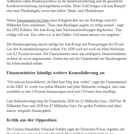
Außerdem sollen Bundeszuschüsse an die Rentenversicherung und die gesetzliche
Krankenversicherung zurückgefahren werden. Mehr Geld bringen soll zum Beispiel
eine neue Plastikabgabe sowie eine höhere Tabak- und Alkoholsteuer.
Neben
Einsparungen bei Etats
muss Klingbeil aber aus der Rücklage rund 6,8
Milliarden Euro entnehmen. "Dass man Rücklagen angeht, ist völlig normal", sagte
der SPD-Politiker. Der Iran-Krieg habe Wachstumshoffnungen abgebremst. "Das
schlägt voll rein. Das sehen wir in den Zahlen. Und damit müssen wir umgehen."
Die Bundesregierung musste infolge des Iran-Kriegs mit Preissprüngen bei Öl und
Gas ihre Konjunkturprognose senken. Für 2026 wird nur noch ein Mini-Wachstum
von 0,5 Prozent erwartet. Der Finanzminister muss mit niedrigeren Steuereinnahmen
rechnen als zuvor angenommen. Zudem hat sich der Finanzbedarf der Bundesagentur
für Arbeit deutlich erhöht.
Finanzminister kündigt weitere Konsolidierung an
"Wir müssen konsolidieren, da führt kein Weg dran vorbei", sagte der Finanzminister
in der ARD. Er werde von jedem Minister und jeder Ministerin verlangen, dass man
zusätzlich zu den 1-Prozent-Einsparungen noch mal 2 Prozent oben drauflege.
Laut Kabinettvorlage liegt die Finanzlücke 2028 bei 22 Milliarden Euro, 2029 bei 38
Milliarden Euro und 2030 bei 47 Milliarden Euro. Ein großes Problem sind dabei
massiv steigende Zinsausgaben.
Kritik aus der Opposition
Der Grünen-Haushälter Sebastian Schäfer sagte der Deutschen Presse-Agentur, der
Haushaltsentwurf von Kanzler Friedrich Merz (CDU) und Klingbeil sei ein