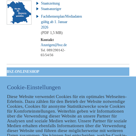
Staatszeitung
Staatsanzeiger
Fachthemenplan/Mediadaten
gültig ab 1. Januar
2026
(PDF 1,5 MB)
Kontakt
Anzeigen@bsz.de
Tel. 089/290142-
65/54/56
BSZ-ONLINESHOP
Kommunales
Cookie-Einstellungen
Taschenbuch
GVBl | Einbanddecke
Diese Website verwendet Cookies für ein optimales Webseiten-
Erlebnis. Dazu zählen für den Betrieb der Website notwendige
Cookies, Cookies für anonyme Statistikzwecke sowie Cookies
für Komforteinstellungen. Weiterhin geben wir Informationen
über die Verwendung dieser Website an unsere Partner für
Analysen und soziale Medien weiter. Unsere Partner für soziale
Medien erhalten ebenfalls Informationen über die Verwendung
dieser Website und führen diese möglicherweise mit weiteren
Daten zusammen. Sie können frei entscheiden, welche Cookie-