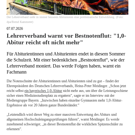
Der Lehrerverband sieht in immer besseren Abiturnoten eine problematische Entwicklung. (Foto:
dpa/Bernd Kammerer)
07.07.2026
Lehrerverband warnt vor Bestnotenflut: "1,0-
Abitur reicht oft nicht mehr"
Für Abiturientinnen und Abiturienten endet in diesem Sommer
die Schulzeit. Mit einer bedenklichen „Bestnotenflut“, wie der
Lehrerverband moniert. Das werde Folgen haben, warnt ein
Fachmann
Die Notenschnitte der Abiturientinnen und Abiturienten sind zu gut – findet der
Ehrenpräsident des Deutschen Lehrerverbands, Heinz-Peter Meidinger. „Schon jetzt
reicht selbst
ein bayerisches 1,0-Abitur
nicht mehr aus, um über die Leistungsschiene
sicher einen Medizinstudienplatz zu ergattern“, sagte er im Interview mit der
Mediengruppe Bayern. „Inzwischen haben einzelne Gymnasien mehr 1,0-Abitur-
Ergebnisse als vor 20 Jahren ganze Bundesländer.“
„Letztendlich wird dieser Weg zu einer massiven Entwertung des Abiturs und
allgemeinen Hochschuleingangsprüfungen führen“, warnt Meidinger. Es werde
zunehmend schwieriger, „in dieser Bestnotenflut die wirklichen Spitzenschüler zu
erkennen“.