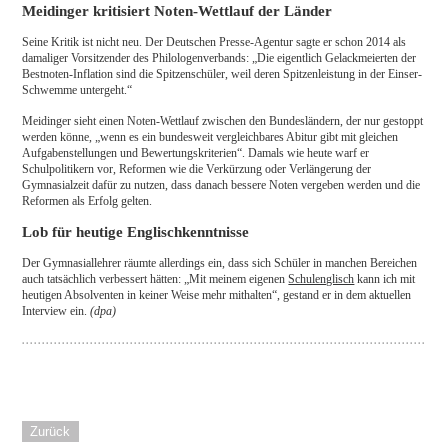
Meidinger kritisiert Noten-Wettlauf der Länder
Seine Kritik ist nicht neu. Der Deutschen Presse-Agentur sagte er schon 2014 als
damaliger Vorsitzender des Philologenverbands: „Die eigentlich Gelackmeierten der
Bestnoten-Inflation sind die Spitzenschüler, weil deren Spitzenleistung in der Einser-
Schwemme untergeht.“
Meidinger sieht einen Noten-Wettlauf zwischen den Bundesländern, der nur gestoppt
werden könne, „wenn es ein bundesweit vergleichbares Abitur gibt mit gleichen
Aufgabenstellungen und Bewertungskriterien“. Damals wie heute warf er
Schulpolitikern vor, Reformen wie die Verkürzung oder Verlängerung der
Gymnasialzeit dafür zu nutzen, dass danach bessere Noten vergeben werden und die
Reformen als Erfolg gelten.
Lob für heutige Englischkenntnisse
Der Gymnasiallehrer räumte allerdings ein, dass sich Schüler in manchen Bereichen
auch tatsächlich verbessert hätten: „Mit meinem eigenen
Schulenglisch
kann ich mit
heutigen Absolventen in keiner Weise mehr mithalten“, gestand er in dem aktuellen
Interview ein.
(dpa)
Zurück