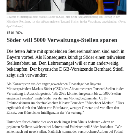
Bayerns Ministerpräsident Markus Söder (CSU), hier beim Neujahrsempfang am Freitag in der
Münchner Residenz, hat den Abbau mehrerer Tausend Stellen in der Verwaltung angekündigt. (Foto:
dpa/Hörhager)
15.01.2024
Söder will 5000 Verwaltungs-Stellen sparen
Die fetten Jahre mit sprudelnden Steuereinnahmen sind auch in
Bayern vorbei. Als Konsequenz kündigt Söder einen teilweisen
Stellenabbau an. Den Lehrermangel will er nun anderweitig
bekämpfen. Der bayerische DGB-Vorsitzende Bernhard Stiedl
zeigt sich verwundert
Als Konsequenz aus der enger gewordenen Finanzlage hat Bayerns
Ministerpräsident Markus Söder (CSU) den Abbau mehrerer Tausend Stellen in der
Verwaltung in Aussicht gestellt. "Bis 2035 könnten insgesamt bis zu 5000 Stellen
eingespart werden", sagte Söder vor der am Montag beginnenden CSU-
Fraktionsklausur im oberfränkischen Kloster Banz dem "Münchner Merkur". "Dies
ergibt sich durch den Abbau von Bürokratie, weniger Gesetze und vor allem den
Einsatz von Künstlicher Intelligenz in der Verwaltung."
Unter dem Strich dürfte dies aber noch längst kein Minus bedeuten - denn an
geplanten Stellenzuwächsen bei Lehrern und Polizisten will Söder festhalten. "Wir
achten auch auf neue Stellen. Natürlich kommt der versprochene Aufbau bei Polizei