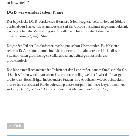
zu bezweifeln."
DGB verwundert über Pläne
Der bayerische DGB-Vorsitzende Bernhard Stiedl reagierte verwundert auf Söders
Stellenabbau-Pläne. "Es ist mindestens seit der Corona-Pandemie allgemein bekannt,
dass vor allem die Verwaltung im Öffentlichen Dienst mit der Arbeit nicht
hinterherkommt", sagte Stiedl.
Ein großer Teil der Beschäftigten mache jetzt schon Überstunden. Es fehle eine
zeitgemäße Ausstattung und eine flächendeckend funktionierende IT. "In dieser
Situation einen großflächigen Stellenabbau anzukündigen, ist mehr als
problematisch."
Die Idee einer Höchstdauer für Teilzeit bei den Lehrkräften nannte Stiedl ein No-Go.
"Damit würden wieder vor allem Frauen benachteiligt werden." Wer dafür sorgen
wolle, dass Beschäftigte, insbesondere Frauen, ihre Arbeitszeit wieder aufstocken,
müsse für ausreichend Kinderbetreuungsplätze sorgen. Hier habe Bayern noch viel
zu tun.
(Christoph Trost, Marco Hadem und Michael Donhauser dpa)
Zurück