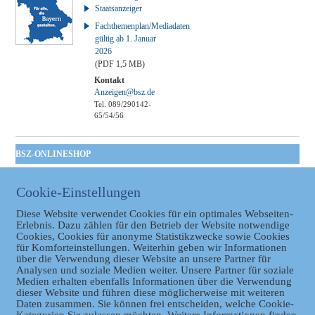
Staatsanzeiger
Fachthemenplan/Mediadaten
gültig ab 1. Januar
2026
(PDF 1,5 MB)
Kontakt
Anzeigen@bsz.de
Tel. 089/290142-
65/54/56
BSZ-ONLINESHOP
Kommunales
Taschenbuch
Cookie-Einstellungen
GVBl | Einbanddecke
Diese Website verwendet Cookies für ein optimales Webseiten-
Erlebnis. Dazu zählen für den Betrieb der Website notwendige
Cookies, Cookies für anonyme Statistikzwecke sowie Cookies
für Komforteinstellungen. Weiterhin geben wir Informationen
über die Verwendung dieser Website an unsere Partner für
Analysen und soziale Medien weiter. Unsere Partner für soziale
Medien erhalten ebenfalls Informationen über die Verwendung
dieser Website und führen diese möglicherweise mit weiteren
Daten zusammen. Sie können frei entscheiden, welche Cookie-
Datenschutz