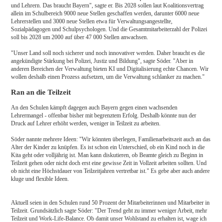
und Lehrern. Das braucht Bayern", sagte er. Bis 2028 sollen laut Koalitionsvertrag
allein im Schulbereich 9000 neue Stellen geschaffen werden, darunter 6000 neue
Lehrerstellen und 3000 neue Stellen etwa für Verwaltungsangestellte,
Sozialpädagogen und Schulpsychologen. Und die Gesamtmitarbeiterzahl der Polizei
soll bis 2028 um 2000 auf über 47 000 Stellen anwachsen.
"Unser Land soll noch sicherer und noch innovativer werden. Daher braucht es die
angekündigte Stärkung bei Polizei, Justiz und Bildung", sagte Söder. "Aber in
anderen Bereichen der Verwaltung bieten KI und Digitalisierung echte Chancen. Wir
wollen deshalb einen Prozess aufsetzen, um die Verwaltung schlanker zu machen."
Ran an die Teilzeit
An den Schulen kämpft dagegen auch Bayern gegen einen wachsenden
Lehrermangel - offenbar bisher mit begrenztem Erfolg. Deshalb könnte nun der
Druck auf Lehrer erhöht werden, weniger in Teilzeit zu arbeiten.
Söder nannte mehrere Ideen: "Wir könnten überlegen, Familienarbeitszeit auch an das
Alter der Kinder zu knüpfen. Es ist schon ein Unterschied, ob ein Kind noch in die
Kita geht oder volljährig ist. Man kann diskutieren, ob Beamte gleich zu Beginn in
Teilzeit gehen oder nicht doch erst eine gewisse Zeit in Vollzeit arbeiten sollten. Und
ob nicht eine Höchstdauer von Teilzeitjahren vertretbar ist." Es gebe aber auch andere
kluge und flexible Ideen.
Aktuell seien in den Schulen rund 50 Prozent der Mitarbeiterinnen und Mitarbeiter in
Teilzeit. Grundsätzlich sagte Söder: "Der Trend geht zu immer weniger Arbeit, mehr
Teilzeit und Work-Life-Balance. Ob damit unser Wohlstand zu erhalten ist, wage ich