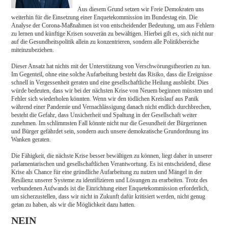
Aus diesem Grund setzen wir Freie Demokraten uns
weiterhin für die Einsetzung einer Enquetekommission im Bundestag ein. Die
Analyse der Corona-Maßnahmen ist von entscheidender Bedeutung, um aus Fehlern
zu lernen und künftige Krisen souverän zu bewältigen. Hierbei gilt es, sich nicht nur
auf die Gesundheitspolitik allein zu konzentrieren, sondern alle Politikbereiche
miteinzubeziehen.
Dieser Ansatz hat nichts mit der Unterstützung von Verschwörungstheorien zu tun.
Im Gegenteil, ohne eine solche Aufarbeitung besteht das Risiko, dass die Ereignisse
schnell in Vergessenheit geraten und eine gesellschaftliche Heilung ausbleibt. Dies
würde bedeuten, dass wir bei der nächsten Krise von Neuem beginnen müssten und
Fehler sich wiederholen könnten. Wenn wir den tödlichen Kreislauf aus Panik
während einer Pandemie und Vernachlässigung danach nicht endlich durchbrechen,
besteht die Gefahr, dass Unsicherheit und Spaltung in der Gesellschaft weiter
zunehmen. Im schlimmsten Fall könnte nicht nur die Gesundheit der Bürgerinnen
und Bürger gefährdet sein, sondern auch unsere demokratische Grundordnung ins
Wanken geraten.
Die Fähigkeit, die nächste Krise besser bewältigen zu können, liegt daher in unserer
parlamentarischen und gesellschaftlichen Verantwortung. Es ist entscheidend, diese
Krise als Chance für eine gründliche Aufarbeitung zu nutzen und Mängel in der
Resilienz unserer Systeme zu identifizieren und Lösungen zu erarbeiten. Trotz des
verbundenen Aufwands ist die Einrichtung einer Enquetekommission erforderlich,
um sicherzustellen, dass wir nicht in Zukunft dafür kritisiert werden, nicht genug
getan zu haben, als wir die Möglichkeit dazu hatten.
NEIN