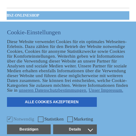
BSZ-ONLINESHOP
Kommunales
Taschenbuch
Cookie-Einstellungen
GVBl | Einbanddecke
Diese Website verwendet Cookies für ein optimales Webseiten-
Erlebnis. Dazu zählen für den Betrieb der Website notwendige
Cookies, Cookies für anonyme Statistikzwecke sowie Cookies
für Komforteinstellungen. Weiterhin geben wir Informationen
über die Verwendung dieser Website an unsere Partner für
Analysen und soziale Medien weiter. Unsere Partner für soziale
Medien erhalten ebenfalls Informationen über die Verwendung
dieser Website und führen diese möglicherweise mit weiteren
Daten zusammen. Sie können frei entscheiden, welche Cookie-
Datenschutz
Kategorien Sie zulassen möchten. Weitere Informationen finden
Sie in
unseren Datenschutzbestimmungen.
Unser Impressum.
ER
ALLE COOKIES AKZEPTIEREN
Notwendig
Statistiken
Marketing
Bestätigen
Details