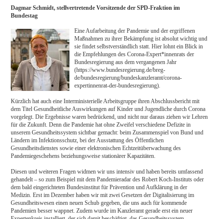
Dagmar Schmidt, stellvertretende Vorsitzende der SPD-Fraktion im
Bundestag
Eine Aufarbeitung der Pandemie und der ergriffenen
Maßnahmen zu ihrer Bekämpfung ist absolut wichtig und
sie findet selbstverständlich statt. Hier lohnt ein Blick in
die Empfehlungen des Corona-Expert*innenrats der
Bundesregierung aus dem vergangenen Jahr
(https://www.bundesregierung.de/breg-
de/bundesregierung/bundeskanzleramt/corona-
expertinnenrat-der-bundesregierung).
Kürzlich hat auch eine Interministerielle Arbeitsgruppe ihren Abschlussbericht mit
dem Titel Gesundheitliche Auswirkungen auf Kinder und Jugendliche durch Corona
vorgelegt. Die Ergebnisse waren bedrückend, und nicht nur daraus ziehen wir Lehren
für die Zukunft. Denn die Pandemie hat ohne Zweifel verschiedene Defizite in
unserem Gesundheitssystem sichtbar gemacht: beim Zusammenspiel von Bund und
Ländern im Infektionsschutz, bei der Ausstattung des Öffentlichen
Gesundheitsdienstes sowie einer elektronischen Echtzeitüberwachung des
Pandemiegeschehens beziehungsweise stationärer Kapazitäten.
Diesen und weiteren Fragen widmen wir uns intensiv und haben bereits umfassend
gehandelt – so zum Beispiel mit dem Pandemieradar des Robert Koch-Instituts oder
dem bald eingerichteten Bundesinstitut für Prävention und Aufklärung in der
Medizin. Erst im Dezember haben wir mit zwei Gesetzen der Digitalisierung im
Gesundheitswesen einen neuen Schub gegeben, die uns auch für kommende
Pandemien besser wappnet. Zudem wurde im Kanzleramt gerade erst ein neuer
Expertenkreis installiert, der sich damit beschäftigt, das Gesundheitssystem