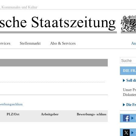
ft, Kommunales und Kultur
rvices
Stellenmarkt
Abo & Services
An
DIE F
Soll d
Unser Pr
Diskutier
werbungsschluss
Die F
PLZ/Ort
Arbeitgeber
Bewerbungs- schluss