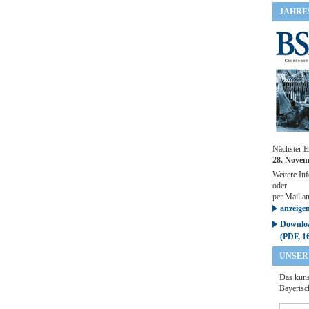
JAHRE
Nächster E
28. Novem
Weitere Inf
oder
per Mail a
anzeige
Downloa
(PDF, 1
UNSER
Das kuns
Bayerisc