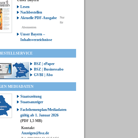
Unser Bayern
Lesen
Nachbestellen
Aktuelle PDF-Ausgabe
Nur
für
Abonnenten
Unser Bayern –
Inhaltsverzeichnisse
 BESTELLSERVICE
BSZ | ePaper
BSZ | Businessabo
GVBI | Abo
GEN MEDIADATEN
Staatszeitung
Staatsanzeiger
Fachthemenplan/Mediadaten
gültig ab 1. Januar 2026
(PDF 1,5 MB)
Kontakt
Anzeigen@bsz.de