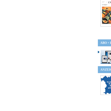
ABO +
ANZEI