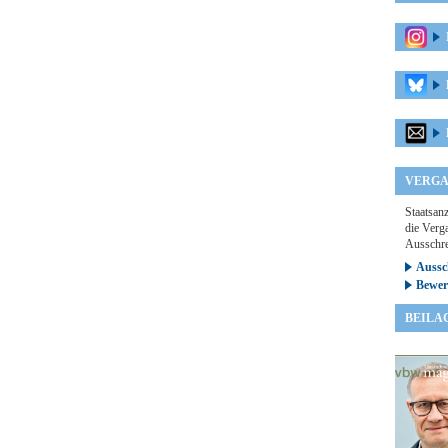
VERGA
Staatsan
die Verga
Ausschre
Aussc
Bewer
BEILA