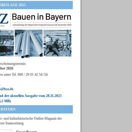
SBEILAGE 2025
rscheinungstermin:
ber 2026
os unter Tel. 089 / 29 01 42 54 /56
n
n@bsz.de
d der aktuellen Ausgabe vom 28.11.2025
6,5 MB)
 BAYERN
t- und kulturhistorische Online-Magazin der
hen Staatszeitung