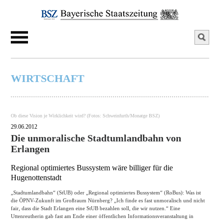
WIRTSCHAFT
Ob diese Vision je Wirklichkeit wird? (Fotos: Schweinfurth/Monatge BSZ)
29.06.2012
Die unmoralische Stadtumlandbahn von
Erlangen
Regional optimiertes Bussystem wäre billiger für die
Hugenottenstadt
„Stadtumlandbahn“ (StUB) oder „Regional optimiertes Bussystem“ (RoBus): Was ist
die ÖPNV-Zukunft im Großraum Nürnberg? „Ich finde es fast unmoralisch und nicht
fair, dass die Stadt Erlangen eine StUB bezahlen soll, die wir nutzen.“ Eine
Uttenreutherin gab fast am Ende einer öffentlichen Informationsveranstaltung in