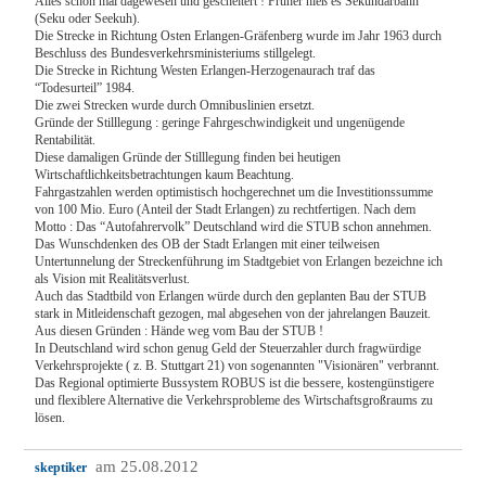
Alles schon mal dagewesen und gescheitert ! Früher hieß es Sekundärbahn
(Seku oder Seekuh).
Die Strecke in Richtung Osten Erlangen-Gräfenberg wurde im Jahr 1963 durch
Beschluss des Bundesverkehrsministeriums stillgelegt.
Die Strecke in Richtung Westen Erlangen-Herzogenaurach traf das
“Todesurteil” 1984.
Die zwei Strecken wurde durch Omnibuslinien ersetzt.
Gründe der Stilllegung : geringe Fahrgeschwindigkeit und ungenügende
Rentabilität.
Diese damaligen Gründe der Stilllegung finden bei heutigen
Wirtschaftlichkeitsbetrachtungen kaum Beachtung.
Fahrgastzahlen werden optimistisch hochgerechnet um die Investitionssumme
von 100 Mio. Euro (Anteil der Stadt Erlangen) zu rechtfertigen. Nach dem
Motto : Das “Autofahrervolk” Deutschland wird die STUB schon annehmen.
Das Wunschdenken des OB der Stadt Erlangen mit einer teilweisen
Untertunnelung der Streckenführung im Stadtgebiet von Erlangen bezeichne ich
als Vision mit Realitätsverlust.
Auch das Stadtbild von Erlangen würde durch den geplanten Bau der STUB
stark in Mitleidenschaft gezogen, mal abgesehen von der jahrelangen Bauzeit.
Aus diesen Gründen : Hände weg vom Bau der STUB !
In Deutschland wird schon genug Geld der Steuerzahler durch fragwürdige
Verkehrsprojekte ( z. B. Stuttgart 21) von sogenannten "Visionären" verbrannt.
Das Regional optimierte Bussystem ROBUS ist die bessere, kostengünstigere
und flexiblere Alternative die Verkehrsprobleme des Wirtschaftsgroßraums zu
lösen.
am 25.08.2012
skeptiker