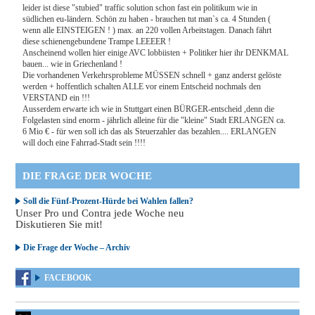
leider ist diese "stubied" traffic solution schon fast ein politikum wie in
südlichen eu-ländern. Schön zu haben - brauchen tut man`s ca. 4 Stunden (
wenn alle EINSTEIGEN ! ) max. an 220 vollen Arbeitstagen. Danach fährt
diese schienengebundene Trampe LEEEER !
Anscheinend wollen hier einige AVC lobbiisten + Politiker hier ihr DENKMAL
bauen... wie in Griechenland !
Die vorhandenen Verkehrsprobleme MÜSSEN schnell + ganz anderst gelöste
werden + hoffentlich schalten ALLE vor einem Entscheid nochmals den
VERSTAND ein !!!
Ausserdem erwarte ich wie in Stuttgart einen BÜRGER-entscheid ,denn die
Folgelasten sind enorm - jährlich alleine für die "kleine" Stadt ERLANGEN ca.
6 Mio € - für wen soll ich das als Steuerzahler das bezahlen.... ERLANGEN
will doch eine Fahrrad-Stadt sein !!!!
DIE FRAGE DER WOCHE
Soll die Fünf-Prozent-Hürde bei Wahlen fallen?
Unser Pro und Contra jede Woche neu
Diskutieren Sie mit!
Die Frage der Woche – Archiv
FACEBOOK