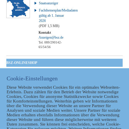
Staatsanzeiger
Fachthemenplan/Mediadaten
gültig ab 1. Januar
2026
(PDF 1,5 MB)
Kontakt
Anzeigen@bsz.de
Tel. 089/290142-
65/54/56
BSZ-ONLINESHOP
Kommunales
Taschenbuch
Cookie-Einstellungen
GVBl | Einbanddecke
Diese Website verwendet Cookies für ein optimales Webseiten-
Erlebnis. Dazu zählen für den Betrieb der Website notwendige
Cookies, Cookies für anonyme Statistikzwecke sowie Cookies
für Komforteinstellungen. Weiterhin geben wir Informationen
über die Verwendung dieser Website an unsere Partner für
Analysen und soziale Medien weiter. Unsere Partner für soziale
Medien erhalten ebenfalls Informationen über die Verwendung
dieser Website und führen diese möglicherweise mit weiteren
Daten zusammen. Sie können frei entscheiden, welche Cookie-
Datenschutz
Kategorien Sie zulassen möchten. Weitere Informationen finden