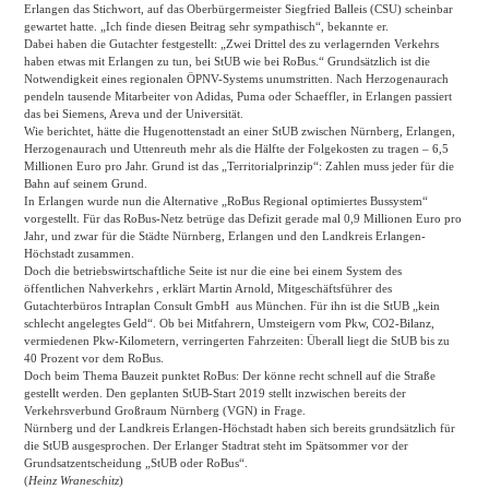
Erlangen das Stichwort, auf das Oberbürgermeister Siegfried Balleis (CSU) scheinbar
gewartet hatte. „Ich finde diesen Beitrag sehr sympathisch“, bekannte er.
Dabei haben die Gutachter festgestellt: „Zwei Drittel des zu verlagernden Verkehrs
haben etwas mit Erlangen zu tun, bei StUB wie bei RoBus.“ Grundsätzlich ist die
Notwendigkeit eines regionalen ÖPNV-Systems unumstritten. Nach Herzogenaurach
pendeln tausende Mitarbeiter von Adidas, Puma oder Schaeffler, in Erlangen passiert
das bei Siemens, Areva und der Universität.
Wie berichtet, hätte die Hugenottenstadt an einer StUB zwischen Nürnberg, Erlangen,
Herzogenaurach und Uttenreuth mehr als die Hälfte der Folgekosten zu tragen – 6,5
Millionen Euro pro Jahr. Grund ist das „Territorialprinzip“: Zahlen muss jeder für die
Bahn auf seinem Grund.
In Erlangen wurde nun die Alternative „RoBus Regional optimiertes Bussystem“
vorgestellt. Für das RoBus-Netz betrüge das Defizit gerade mal 0,9 Millionen Euro pro
Jahr, und zwar für die Städte Nürnberg, Erlangen und den Landkreis Erlangen-
Höchstadt zusammen.
Doch die betriebswirtschaftliche Seite ist nur die eine bei einem System des
öffentlichen Nahverkehrs , erklärt Martin Arnold, Mitgeschäftsführer des
Gutachterbüros Intraplan Consult GmbH aus München. Für ihn ist die StUB „kein
schlecht angelegtes Geld“. Ob bei Mitfahrern, Umsteigern vom Pkw, CO2-Bilanz,
vermiedenen Pkw-Kilometern, verringerten Fahrzeiten: Überall liegt die StUB bis zu
40 Prozent vor dem RoBus.
Doch beim Thema Bauzeit punktet RoBus: Der könne recht schnell auf die Straße
gestellt werden. Den geplanten StUB-Start 2019 stellt inzwischen bereits der
Verkehrsverbund Großraum Nürnberg (VGN) in Frage.
Nürnberg und der Landkreis Erlangen-Höchstadt haben sich bereits grundsätzlich für
die StUB ausgesprochen. Der Erlanger Stadtrat steht im Spätsommer vor der
Grundsatzentscheidung „StUB oder RoBus“.
(
Heinz Wraneschitz
)