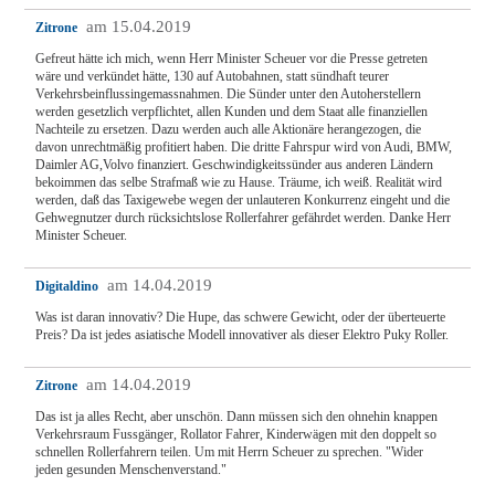
am 15.04.2019
Zitrone
Gefreut hätte ich mich, wenn Herr Minister Scheuer vor die Presse getreten
wäre und verkündet hätte, 130 auf Autobahnen, statt sündhaft teurer
Verkehrsbeinflussingemassnahmen. Die Sünder unter den Autoherstellern
werden gesetzlich verpflichtet, allen Kunden und dem Staat alle finanziellen
Nachteile zu ersetzen. Dazu werden auch alle Aktionäre herangezogen, die
davon unrechtmäßig profitiert haben. Die dritte Fahrspur wird von Audi, BMW,
Daimler AG,Volvo finanziert. Geschwindigkeitssünder aus anderen Ländern
bekoimmen das selbe Strafmaß wie zu Hause. Träume, ich weiß. Realität wird
werden, daß das Taxigewebe wegen der unlauteren Konkurrenz eingeht und die
Gehwegnutzer durch rücksichtslose Rollerfahrer gefährdet werden. Danke Herr
Minister Scheuer.
am 14.04.2019
Digitaldino
Was ist daran innovativ? Die Hupe, das schwere Gewicht, oder der überteuerte
Preis? Da ist jedes asiatische Modell innovativer als dieser Elektro Puky Roller.
am 14.04.2019
Zitrone
Das ist ja alles Recht, aber unschön. Dann müssen sich den ohnehin knappen
Verkehrsraum Fussgänger, Rollator Fahrer, Kinderwägen mit den doppelt so
schnellen Rollerfahrern teilen. Um mit Herrn Scheuer zu sprechen. "Wider
jeden gesunden Menschenverstand."