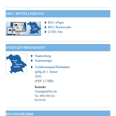
ABO + BESTELLSERVICE
BSZ | ePaper
BSZ | Businessabo
GVBI | Abo
ANZEIGEN MEDIADATEN
Staatszeitung
Staatsanzeiger
Fachthemenplan/Mediadaten
gültig ab 1. Januar
2026
(PDF 1,5 MB)
Kontakt
Anzeigen@bsz.de
Tel. 089/290142-
65/54/56
BSZ-ONLINESHOP