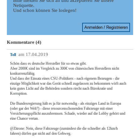
Bitte melden Sie sich an und akzeptieren Sie unsere
Netiquette.
Und schon können Sie loslegen!
Anmelden / Registrieren
Kommentare (4)
am 17.04.2019
Toll
Schön dass es deutsche Hersteller für so etwas gibt.
Aber 2000€ sind im Vergleich zu 300€ von chinesischen Herstellern nicht
konkurrenzfähig.
Und dass der Einsatz eines CSU-Politikers - nach eigenem Bezeugen - die
einzige Möglichkeit war das Gerät schnell zugelassen zu bekommen wirft auch
kein gutes Licht auf die Behörden sondern riecht nach Bürokratie und
Korruption.
Die Bundesregierung hält es ja für notwendig - als einziges Land in Europa
(oder gar der Welt?) - diese resourcenschonenden Fahrzeuge mit einer
Versicherungspflicht auszubremsen. Schade, wieder auf die Lobby gehört und
eine Chance vertan.
@Zitrone: Nein, diese Fahrzeuge (zumindest die die schneller als 12km/h
fahren) dürfen gar nicht auf den Gehweg.