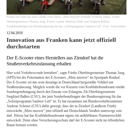
Freuen sich über das neue Gefährt (von links): „Metz moover“-Erfinder Wilhelm Daum, Fürths
Oberbürgermeister Thomas Jung, Fürths Landrat Matthias Dießl und Siegfried Balleis,
Sonderbeauftragter der Bundesregierung für das „Sofortprogramm Saubere Luft“. Foto: Schweinfuth
12.04.2019
Innovation aus Franken kann jetzt offiziell
durchstarten
Der E-Scooter eines Herstellers aus Zirndorf hat die
Straßenverkehrszulassung erhalten
Hier wird Verkehrswende betrieben“, sagte Fürths Oberbürgermeister Thomas Jung
(SPD) bei der Präsentation des E-Scooters „Metz moover“ im Sportpark Ronhof.
Der E-Scooter sei das erste derartige in Deutschland hergestellte Vehikel mit
Straßenzulassung. Möglich wurde die vor Kurzem vom Kraftfahrtbundesamt erteilte
Sondergenehmigung durch den Einsatz von Erlangens Alt-Oberbürgermeister
Siegfried Balleis (CSU), der jetzt Sonderbeauftragter der Bundesregierung für das
„Sofortprogramm Saubere Luft“ ist. Er hat zusammen mit Bundesverkehrsminister
Andreas Scheuer (CSU) dafür gesorgt, dass der in Zirndorf (Landkreis Fürth)
entwickelte „Metz moover“ jetzt offiziell auf Deutschlands Straßen unterwegs sein
darf. Hierzu hat das Kraftfahrtbundesamt eigens ein aufklebbares Nummernschild
entwickelt. Denn ohne Versicherungsschutz darf der E-Scooter nicht im öffentlichen
Raum benutzt werden.