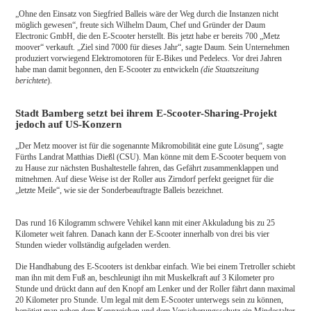
„Ohne den Einsatz von Siegfried Balleis wäre der Weg durch die Instanzen nicht
möglich gewesen“, freute sich Wilhelm Daum, Chef und Gründer der Daum
Electronic GmbH, die den E-Scooter herstellt. Bis jetzt habe er bereits 700 „Metz
moover“ verkauft. „Ziel sind 7000 für dieses Jahr“, sagte Daum. Sein Unternehmen
produziert vorwiegend Elektromotoren für E-Bikes und Pedelecs. Vor drei Jahren
habe man damit begonnen, den E-Scooter zu entwickeln
(die Staatszeitung
berichtete
).
Stadt Bamberg setzt bei ihrem E-Scooter-Sharing-Projekt
jedoch auf US-Konzern
„Der Metz moover ist für die sogenannte Mikromobilität eine gute Lösung“, sagte
Fürths Landrat Matthias Dießl (CSU). Man könne mit dem E-Scooter bequem von
zu Hause zur nächsten Bushaltestelle fahren, das Gefährt zusammenklappen und
mitnehmen. Auf diese Weise ist der Roller aus Zirndorf perfekt geeignet für die
„letzte Meile“, wie sie der Sonderbeauftragte Balleis bezeichnet.
Das rund 16 Kilogramm schwere Vehikel kann mit einer Akkuladung bis zu 25
Kilometer weit fahren. Danach kann der E-Scooter innerhalb von drei bis vier
Stunden wieder vollständig aufgeladen werden.
Die Handhabung des E-Scooters ist denkbar einfach. Wie bei einem Tretroller schiebt
man ihn mit dem Fuß an, beschleunigt ihn mit Muskelkraft auf 3 Kilometer pro
Stunde und drückt dann auf den Knopf am Lenker und der Roller fährt dann maximal
20 Kilometer pro Stunde. Um legal mit dem E-Scooter unterwegs sein zu können,