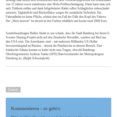
benötigt man neben dem Kennzeichen und dem Versicherungsschutz ein Mindestalter
von 15 Jahren sowie mindestens eine Mofa-Prüfbescheinigung. Dann kann man sich
aufs Trittbrett stellen und dank luftgefederter Räder selbst Schlaglöcher unbeschadet
meistern. Tagfahrlicht und Rückreflekor sorgen für zusätzliche Sicherheit. Ein
Fahrradhelm ist keine Pflicht, schützt aber im Fall der Fälle den Kopf des Fahrers.
Der „Metz moover“ ist derzeit in drei Farben erhältlich und kostet rund 2000 Euro.
Sonderbeauftragter Balleis findet es nur schade, dass die Stadt Bamberg bei ihrem E-
Scooter-Sharing-Projekt nicht auf den Zirndorfer Hersteller, sondern auf Bird aus
den USA setzt. Die Amerikaner sind – mit mehreren Milliarden US-Dollar
Investorenkapital im Rücken – derzeit die Platzhirsche in diesem Bereich. Eine
fränkische Allianz kommt so leider nicht zum Tragen, obwohl Bambergs
Oberbürgermeister Andreas Starke (SPD) Ratsvorsitzender der Metropolregion
Nürnberg ist. (
Ralph Schweinfurth
)
Zurück
Kommentieren - so geht's: