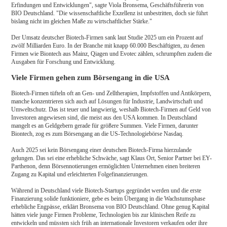
Erfindungen und Entwicklungen", sagte Viola Bronsema, Geschäftsführerin von
BIO Deutschland. "Die wissenschaftliche Exzellenz ist unbestritten, doch sie führt
bislang nicht im gleichen Maße zu wirtschaftlicher Stärke."
Der Umsatz deutscher Biotech-Firmen sank laut Studie 2025 um ein Prozent auf
zwölf Milliarden Euro. In der Branche mit knapp 60.000 Beschäftigten, zu denen
Firmen wie Biontech aus Mainz, Qiagen und Evotec zählen, schrumpften zudem die
Ausgaben für Forschung und Entwicklung.
Viele Firmen gehen zum Börsengang in die USA
Biotech-Firmen tüfteln oft an Gen- und Zelltherapien, Impfstoffen und Antikörpern,
manche konzentrieren sich auch auf Lösungen für Industrie, Landwirtschaft und
Umweltschutz. Das ist teuer und langwierig, weshalb Biotech-Firmen auf Geld von
Investoren angewiesen sind, die meist aus den USA kommen. In Deutschland
mangelt es an Geldgebern gerade für größere Summen. Viele Firmen, darunter
Biontech, zog es zum Börsengang an die US-Technologiebörse Nasdaq.
Auch 2025 sei kein Börsengang einer deutschen Biotech-Firma hierzulande
gelungen. Das sei eine erhebliche Schwäche, sagt Klaus Ort, Senior Partner bei EY-
Parthenon, denn Börsennotierungen ermöglichten Unternehmen einen breiteren
Zugang zu Kapital und erleichterten Folgefinanzierungen.
Während in Deutschland viele Biotech-Startups gegründet werden und die erste
Finanzierung solide funktioniere, gebe es beim Übergang in die Wachstumsphase
erhebliche Engpässe, erklärt Bronsema von BIO Deutschland. Ohne genug Kapital
hätten viele junge Firmen Probleme, Technologien bis zur klinischen Reife zu
entwickeln und müssten sich früh an internationale Investoren verkaufen oder ihre