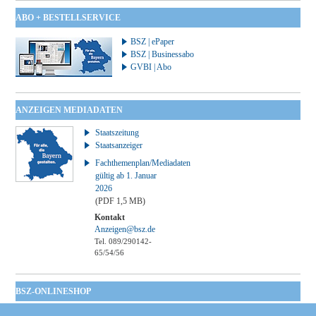
ABO + BESTELLSERVICE
BSZ | ePaper
BSZ | Businessabo
GVBI | Abo
ANZEIGEN MEDIADATEN
Staatszeitung
Staatsanzeiger
Fachthemenplan/Mediadaten
gültig ab 1. Januar
2026
(PDF 1,5 MB)
Kontakt
Anzeigen@bsz.de
Tel. 089/290142-
65/54/56
BSZ-ONLINESHOP
Kommunales