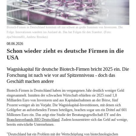
Biotech-Firmen in Deutschland kommen oft nur schwer an große Summen von Investoren. Die
Folge: Innovationen wandern ins Ausland ab. Das hat Folgen für den Standort. (Foto:
dpa/Westend61, Andrew Brookes)
08.06.2026
Schon wieder zieht es deutsche Firmen in die
USA
Wagniskapital für deutsche Biotech-Firmen bricht 2025 ein. Die
Forschung ist nach wie vor auf Spitzenniveau - doch das
Geschäft machen andere
Biotech-Firmen in Deutschland haben im vergangenen Jahr deutlich weniger Geld
eingesammelt. Inmitten der schwachen Wirtschaft erhielten sie 2025 rund 1,8
Milliarden Euro von Investoren und aus Kapitalaufnahmen an der Börse, fünf
Prozent weniger als im Vorjahr. Die Wagniskapital-Investitionen, mit denen sich
Geldgeber an aufstrebenden Firmen beteiligen, brachen sogar um ein Drittel auf 601
Millionen Euro ein. Das zeigt eine Studie der Beratungsgesellschaft EY und des
Branchenverbands BIO Deutschland
. Zudem konzentriere sich das Geld auf wenige,
bereits entwickelte Unternehmen.
"Deutschland hat ein Problem mit der Wertschöpfung von biotechnologischen