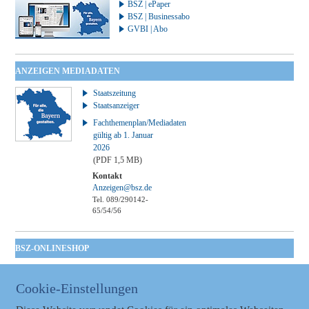
BSZ | ePaper
BSZ | Businessabo
GVBI | Abo
ANZEIGEN MEDIADATEN
Staatszeitung
Staatsanzeiger
Fachthemenplan/Mediadaten
gültig ab 1. Januar
2026
(PDF 1,5 MB)
Kontakt
Anzeigen@bsz.de
Tel. 089/290142-
65/54/56
BSZ-ONLINESHOP
Kommunales
Taschenbuch
Cookie-Einstellungen
GVBl | Einbanddecke