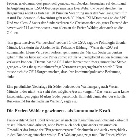
Federn, erlebt zumindest punktuell geradezu ein Debakel, besonders auf dem Land.
In Augsburg muss CSU-Oberbürgermeisterin Eva Weber
die Segel streichen
, in
Regensburg reicht es trotz fast 20 Punkten Vorsprung im ersten Wahlgang nicht für
Astrid Freudenstein, Schweinfurt geht nach 30 Jahren CSU-Dominanz an die SPD.
Und vor allem: Abseits der Städte verlieren die Christsozialen ein gutes Dutzend der
bayernweit 71 Landratsposten - vor allem an die Freien Wähler, aber auch an die
Grünen.
"Ein ganz massives Warnzeichen" sei das für die CSU, sagt die Politologin Ursula
Münch, Direktorin der Akademie für Politische Bildung. "Wenn der CSU auf
kommunaler Ebene Vertrauen verloren geht, muss das Markus Söder zu denken
geben." Bisher habe sich die Partei immer auf ihr Wurzelgeflecht in den Kommunen
verlassen können. "Daraus hat die CSU über Jahrzehnte hinweg immer ihre Stärke
gezogen - dass ihr quasi unhinterfragt Vertrauen entgegengebracht wurde." Nun
müsse sich die CSU Sorgen machen, dass ihre kommunalpolitische Bedeutung
sinke.
Eine persönliche Niederlage für Söder bedeutet der Wahlausgang nach Worten
Münchs indes nicht - sie sieht aber mögliche Auswirkungen. "Das waren zwar keine
Entscheidungen gegen Markus Söder persönlich. Ihm fehlt damit aber der erhoffte
Rückenwind für die nächsten Wahlen", sagte sie.
Die Freien Wähler gewinnen - als kommunale Kraft
Freie-Wähler-Chef Hubert Aiwanger ist nach der Kommunalwahl obenauf - obwohl
er seit Jahren daran arbeitet, seine Partei auch noch ganz anders auszurichten.
Obwohl er das Image der "Bürgermeisterpartei" abschütteln und auch - vergeblich -
in den Bundestag einziehen wollte. Der Wahlausgang zeigt nun: Die Freien Wähler