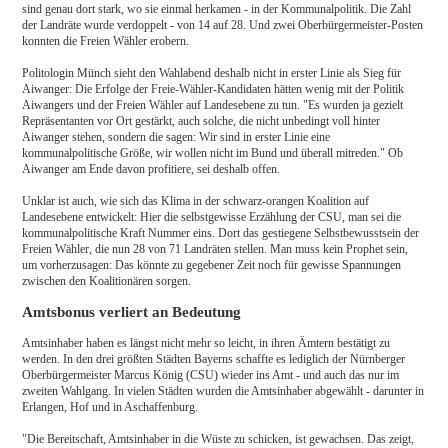
sind genau dort stark, wo sie einmal herkamen - in der Kommunalpolitik. Die Zahl
der Landräte wurde verdoppelt - von 14 auf 28. Und zwei Oberbürgermeister-Posten
konnten die Freien Wähler erobern.
Politologin Münch sieht den Wahlabend deshalb nicht in erster Linie als Sieg für
Aiwanger: Die Erfolge der Freie-Wähler-Kandidaten hätten wenig mit der Politik
Aiwangers und der Freien Wähler auf Landesebene zu tun. "Es wurden ja gezielt
Repräsentanten vor Ort gestärkt, auch solche, die nicht unbedingt voll hinter
Aiwanger stehen, sondern die sagen: Wir sind in erster Linie eine
kommunalpolitische Größe, wir wollen nicht im Bund und überall mitreden." Ob
Aiwanger am Ende davon profitiere, sei deshalb offen.
Unklar ist auch, wie sich das Klima in der schwarz-orangen Koalition auf
Landesebene entwickelt: Hier die selbstgewisse Erzählung der CSU, man sei die
kommunalpolitische Kraft Nummer eins. Dort das gestiegene Selbstbewusstsein der
Freien Wähler, die nun 28 von 71 Landräten stellen. Man muss kein Prophet sein,
um vorherzusagen: Das könnte zu gegebener Zeit noch für gewisse Spannungen
zwischen den Koalitionären sorgen.
Amtsbonus verliert an Bedeutung
Amtsinhaber haben es längst nicht mehr so leicht, in ihren Ämtern bestätigt zu
werden. In den drei größten Städten Bayerns schaffte es lediglich der Nürnberger
Oberbürgermeister Marcus König (CSU) wieder ins Amt - und auch das nur im
zweiten Wahlgang. In vielen Städten wurden die Amtsinhaber abgewählt - darunter in
Erlangen, Hof und in Aschaffenburg.
"Die Bereitschaft, Amtsinhaber in die Wüste zu schicken, ist gewachsen. Das zeigt,