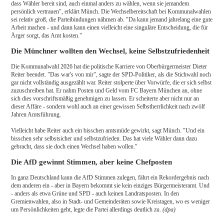
dass Wähler bereit sind, auch einmal anders zu wählen, wenn sie jemandem
persönlich vertrauen", erklärt Münch. Die Wechselbereitschaft bei Kommunalwahlen
sei relativ groß, die Parteibindungen nähmen ab. "Da kann jemand jahrelang eine gute
Arbeit machen - und dann kann einen vielleicht eine singuläre Entscheidung, die für
Ärger sorgt, das Amt kosten."
Die Münchner wollten den Wechsel, keine Selbstzufriedenheit
Die Kommunalwahl 2026 hat die politische Karriere von Oberbürgermeister Dieter
Reiter beendet. "Das war's von mir", sagte der SPD-Politiker, als die Stichwahl noch
gar nicht vollständig ausgezählt war. Reiter stolperte über Vorwürfe, die er sich selbst
zuzuschreiben hat. Er nahm Posten und Geld vom FC Bayern München an, ohne
sich dies vorschriftsmäßig genehmigen zu lassen. Er scheiterte aber nicht nur an
dieser Affäre - sondern wohl auch an einer gewissen Selbstherrlichkeit nach zwölf
Jahren Amtsführung.
Vielleicht habe Reiter auch ein bisschen amtsmüde gewirkt, sagt Münch. "Und ein
bisschen sehr selbstsicher und selbstzufrieden. Das hat viele Wähler dann dazu
gebracht, dass sie doch einen Wechsel haben wollen."
Die AfD gewinnt Stimmen, aber keine Chefposten
In ganz Deutschland kann die AfD Stimmen zulegen, fährt ein Rekordergebnis nach
dem anderen ein - aber in Bayern bekommt sie kein einziges Bürgermeisteramt. Und
- anders als etwa Grüne und SPD - auch keinen Landratsposten. In den
Gremienwahlen, also in Stadt- und Gemeinderäten sowie Kreistagen, wo es weniger
um Persönlichkeiten geht, legte die Partei allerdings deutlich zu.
(dpa)