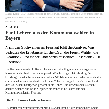
Marcus König (CSU, links) setzte sich in der Stichwahl zur zum Nürnberger Oberbürgermeisterwahl
gegen Nasser Ahmed durch, doch etliche andere Amtsinhaber in Bayern verloren ihre Posten. (Foto:
dpa, Daniel Karmann)
23.03.2026
Fünf Lehren aus den Kommunalwahlen in
Bayern
Nach den Stichwahlen im Freistaat folgt die Analyse: Was
bedeuten die Ergebnisse für die CSU, die Freien Wähler, die
Koalition? Und ist der Amtsbonus tatsächlich Geschichte? Ein
Überblick
Die Kommunalwahlen in Bayern haben zum Teil völlig unerwartete Ergebnisse
hervorgebracht: In der Landeshauptstadt München regiert künftig ein grüner
Oberbürgermeister. In Regensburg holt ein SPD-Kandidat einen schier aussichtslos
erscheinenden Rückstand auf. Die Freien Wähler verdoppeln die Zahl ihrer Landräte,
die CSU schaut häufiger als gedacht in die Röhre. Und der Amtsbonus scheint
deutlich seltener eine Rolle zu spielen als früher. Fünf Lehren aus den
Kommunalwahlen im Freistaat:
Die CSU muss Federn lassen
Die Partei von Ministerpräsident Markus Söder lässt auf der kommunalen Ebene