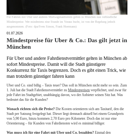
Für Fahrten mit Uber und anderen Mietwagenanbietern gelten in München nun verbindliche
Mindestpreise. Wer mindestens eine Stunde im Voraus bucht, ist von der Regelung jedoch
ausgenommen. (Foto: dpa/Sven Simon, Frank Hoermann)
01.07.2026
Mindestpreise für Uber & Co.: Das gilt jetzt in
München
Für Uber und andere Fahrdienstvermittler gelten in München ab
sofort Mindestpreise. Damit will die Stadt günstigere
Konkurrenz für Taxis begrenzen. Doch es gibt einen Trick, wie
man trotzdem günstiger fahren kann
Uber und Co. sind billig – Taxis teuer? Das soll in München nicht mehr so sein. Zum
1. Juli hat die Stadt Fahrdienstvermittler zu
Mindestpreisen
verpflichtet, und zwar für
jede Fahrt im Stadtgebiet, unabhängig davon, wo der Anbieter seinen Sitz hat. Was
bedeutet das für die Kunden?
Wonach richten sich die Preise?
Die Kosten orientieren sich am Taxitarif, den die
Stadt per Satzung festgelegt hat. Dieser liegt demnach aktuell bei einem Grundpreis
von 5,90 Euro, hinzu kommen 2,70 Euro pro Kilometer. Doch das ist nur eine
Orientierung – für Kunden von Fahrdiensten wird es minimal billiger.
Was muss ich für eine Fahrt mit Uber und Co. bezahlen?
Einmal den