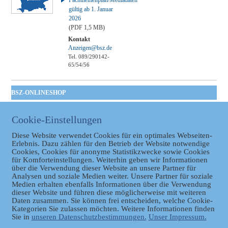
Fachthemenplan/Mediadaten
gültig ab 1. Januar
2026
(PDF 1,5 MB)
Kontakt
Anzeigen@bsz.de
Tel. 089/290142-
65/54/56
BSZ-ONLINESHOP
Kommunales
Cookie-Einstellungen
Taschenbuch
GVBl | Einbanddecke
Diese Website verwendet Cookies für ein optimales Webseiten-
Erlebnis. Dazu zählen für den Betrieb der Website notwendige
Cookies, Cookies für anonyme Statistikzwecke sowie Cookies
für Komforteinstellungen. Weiterhin geben wir Informationen
über die Verwendung dieser Website an unsere Partner für
Analysen und soziale Medien weiter. Unsere Partner für soziale
Medien erhalten ebenfalls Informationen über die Verwendung
dieser Website und führen diese möglicherweise mit weiteren
Daten zusammen. Sie können frei entscheiden, welche Cookie-
Datenschutz
Kategorien Sie zulassen möchten. Weitere Informationen finden
Sie in
unseren Datenschutzbestimmungen.
Unser Impressum.