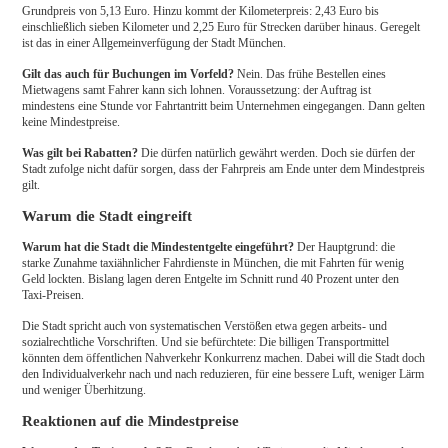
Grundpreis von 5,13 Euro. Hinzu kommt der Kilometerpreis: 2,43 Euro bis
einschließlich sieben Kilometer und 2,25 Euro für Strecken darüber hinaus. Geregelt
ist das in einer Allgemeinverfügung der Stadt München.
Gilt das auch für Buchungen im Vorfeld?
Nein. Das frühe Bestellen eines
Mietwagens samt Fahrer kann sich lohnen. Voraussetzung: der Auftrag ist
mindestens eine Stunde vor Fahrtantritt beim Unternehmen eingegangen. Dann gelten
keine Mindestpreise.
Was gilt bei Rabatten?
Die dürfen natürlich gewährt werden. Doch sie dürfen der
Stadt zufolge nicht dafür sorgen, dass der Fahrpreis am Ende unter dem Mindestpreis
gilt.
Warum die Stadt eingreift
Warum hat die Stadt die Mindestentgelte eingeführt?
Der Hauptgrund: die
starke Zunahme taxiähnlicher Fahrdienste in München, die mit Fahrten für wenig
Geld lockten. Bislang lagen deren Entgelte im Schnitt rund 40 Prozent unter den
Taxi-Preisen.
Die Stadt spricht auch von systematischen Verstößen etwa gegen arbeits- und
sozialrechtliche Vorschriften. Und sie befürchtete: Die billigen Transportmittel
könnten dem öffentlichen Nahverkehr Konkurrenz machen. Dabei will die Stadt doch
den Individualverkehr nach und nach reduzieren, für eine bessere Luft, weniger Lärm
und weniger Überhitzung.
Reaktionen auf die Mindestpreise