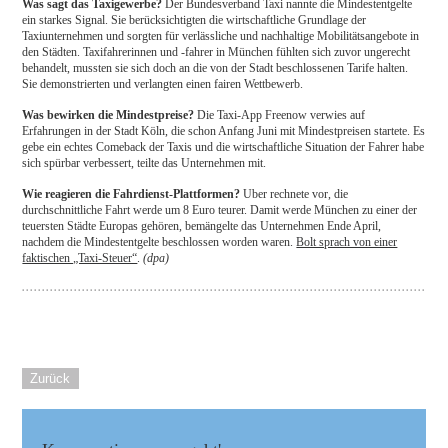
Was sagt das Taxigewerbe?
Der Bundesverband Taxi nannte die Mindestentgelte
ein starkes Signal. Sie berücksichtigten die wirtschaftliche Grundlage der
Taxiunternehmen und sorgten für verlässliche und nachhaltige Mobilitätsangebote in
den Städten. Taxifahrerinnen und -fahrer in München fühlten sich zuvor ungerecht
behandelt, mussten sie sich doch an die von der Stadt beschlossenen Tarife halten.
Sie demonstrierten und verlangten einen fairen Wettbewerb.
Was bewirken die Mindestpreise?
Die Taxi-App Freenow verwies auf
Erfahrungen in der Stadt Köln, die schon Anfang Juni mit Mindestpreisen startete. Es
gebe ein echtes Comeback der Taxis und die wirtschaftliche Situation der Fahrer habe
sich spürbar verbessert, teilte das Unternehmen mit.
Wie reagieren die Fahrdienst-Plattformen?
Uber rechnete vor, die
durchschnittliche Fahrt werde um 8 Euro teurer. Damit werde München zu einer der
teuersten Städte Europas gehören, bemängelte das Unternehmen Ende April,
nachdem die Mindestentgelte beschlossen worden waren.
Bolt sprach von einer
faktischen „Taxi-Steuer“
.
(dpa)
Zurück